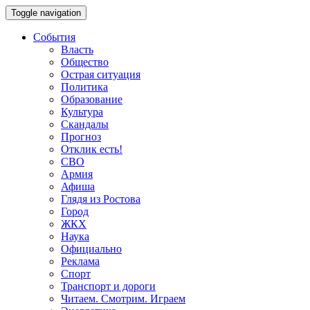
Toggle navigation
События
Власть
Общество
Острая ситуация
Политика
Образование
Культура
Скандалы
Прогноз
Отклик есть!
СВО
Армия
Афиша
Глядя из Ростова
Город
ЖКХ
Наука
Официально
Реклама
Спорт
Транспорт и дороги
Читаем. Смотрим. Играем