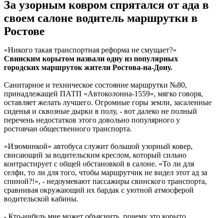
За узорным ковром спрятался от ада в
своем салоне водитель маршрутки в
Ростове
«Никого такая транспортная реформа не смущает?»
Свинским корытом назвали одну из популярных
городских маршруток жители Ростова-на-Дону.
Санитарное и техническое состояние маршрутки №80,
принадлежащей ПАТП «Автоколонна-1559», мягко говоря,
оставляет желать лучшего. Огромные горы земли, засаленные
сиденья и сквозные дырки в полу, - вот далеко не полный
перечень недостатков этого довольно популярного у
ростовчан общественного транспорта.
«Изюминкой» автобуса служит большой узорный ковер,
свисающий за водительским креслом, который сильно
контрастирует с общей обстановкой в салоне. «То ли для
селфи, то ли для того, чтобы маршрутчик не видел этот ад за
спиной?!», - недоумевают пассажиры свинского транспорта,
сравнивая окружающий их бардак с уютной атмосферой
водительской кабины.
- Кто-нибудь мне может объяснить, почему это корыто