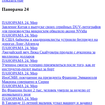
Показать ещё
Панорама
24
ПАНОРАМА 24. Мир
Завление Китая о выпуске своих серийных DUV-литографов
для производства микросхем обвалило акции NVidia
ПАНОРАМА 24. Мир
В США байкеры и квадроциклисты устроили беспредел на
дорогах Лонг-Айленда
ПАНОРАМА 24. Мир
Джедайский меч Люка Скайуокера продали с аукциона за
миллионы долларов
ПАНОРАМА 24. Мир
Ученица смогла успешно приземлиться после того, как ее
инструктор-пилот выпал за борт
ПАНОРАМА 24. Мир
ИноСМИ: покушение на президента Франции Эмманюэля
Макрона совершено в Сирии
ПАНОРАМА 24. Мир
Во Франции более 2 тыс. человек умерли за неделю от
аномального зноя
ПАНОРАМА 24. Мир
В Таиланде 11-летний мальчик угнал машину и задавил