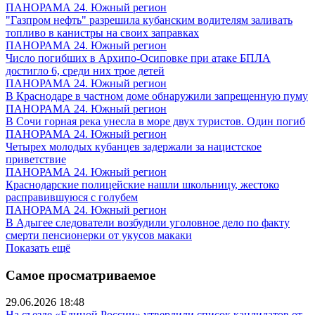
ПАНОРАМА 24. Южный регион
"Газпром нефть" разрешила кубанским водителям заливать
топливо в канистры на своих заправках
ПАНОРАМА 24. Южный регион
Число погибших в Архипо-Осиповке при атаке БПЛА
достигло 6, среди них трое детей
ПАНОРАМА 24. Южный регион
В Краснодаре в частном доме обнаружили запрещенную пуму
ПАНОРАМА 24. Южный регион
В Сочи горная река унесла в море двух туристов. Один погиб
ПАНОРАМА 24. Южный регион
Четырех молодых кубанцев задержали за нацистское
приветствие
ПАНОРАМА 24. Южный регион
Краснодарские полицейские нашли школьницу, жестоко
расправившуюся с голубем
ПАНОРАМА 24. Южный регион
В Адыгее следователи возбудили уголовное дело по факту
смерти пенсионерки от укусов макаки
Показать ещё
Самое просматриваемое
29.06.2026 18:48
На съезде «Единой России» утвердили список кандидатов от