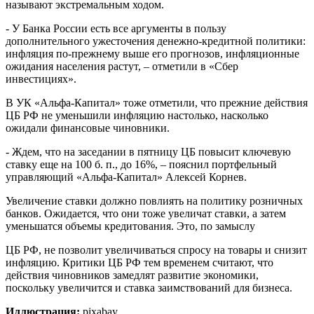
называют экстремальным ходом.
- У Банка России есть все аргументы в пользу
дополнительного ужесточения денежно-кредитной политики:
инфляция по-прежнему выше его прогнозов, инфляционные
ожидания населения растут, – отметили в «Сбер
инвестициях».
В УК «Альфа-Капитал» тоже отметили, что прежние действия
ЦБ РФ не уменьшили инфляцию настолько, насколько
ожидали финансовые чиновники.
- Ждем, что на заседании в пятницу ЦБ повысит ключевую
ставку еще на 100 б. п., до 16%, – пояснил портфельный
управляющий «Альфа-Капитал» Алексей Корнев.
Увеличение ставки должно повлиять на политику розничных
банков. Ожидается, что они тоже увеличат ставки, а затем
уменьшатся объемы кредитования. Это, по замыслу
ЦБ РФ, не позволит увеличиваться спросу на товары и снизит
инфляцию. Критики ЦБ РФ тем временем считают, что
действия чиновников замедлят развитие экономики,
поскольку увеличится и ставка заимствований для бизнеса.
Иллюстрация:
pixabay