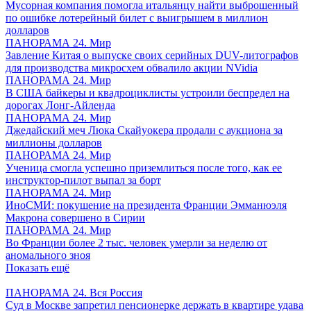
Мусорная компания помогла итальянцу найти выброшенный
по ошибке лотерейный билет с выигрышем в миллион
долларов
ПАНОРАМА 24. Мир
Завление Китая о выпуске своих серийных DUV-литографов
для производства микросхем обвалило акции NVidia
ПАНОРАМА 24. Мир
В США байкеры и квадроциклисты устроили беспредел на
дорогах Лонг-Айленда
ПАНОРАМА 24. Мир
Джедайский меч Люка Скайуокера продали с аукциона за
миллионы долларов
ПАНОРАМА 24. Мир
Ученица смогла успешно приземлиться после того, как ее
инструктор-пилот выпал за борт
ПАНОРАМА 24. Мир
ИноСМИ: покушение на президента Франции Эмманюэля
Макрона совершено в Сирии
ПАНОРАМА 24. Мир
Во Франции более 2 тыс. человек умерли за неделю от
аномального зноя
Показать ещё
ПАНОРАМА 24. Вся Россия
Суд в Москве запретил пенсионерке держать в квартире удава