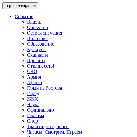
Toggle navigation
События
Власть
Общество
Острая ситуация
Политика
Образование
Культура
Скандалы
Прогноз
Отклик есть!
СВО
Армия
Афиша
Глядя из Ростова
Город
ЖКХ
Наука
Официально
Реклама
Спорт
Транспорт и дороги
Читаем. Смотрим. Играем