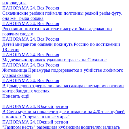
и крокодила
ПАНОРАМА 24. Вся Россия
Сахалинские рыбаки поймали полтонны редкой рыбы-фугу,
она же - рыба-собака
ПАНОРАМА 24. Вся Россия
Россиянин похитил в аптеке виагру и был задержан по
горячим следам
ПАНОРАМА 24. Вся Россия
Детей мигрантов обязали покинуть Россию по достижении
18-летия
ПАНОРАМА 24. Вся Россия
Медвежат-попрошаек удалили с трассы на Сахалине
ПАНОРАМА 24. Вся Россия
Жительница Приамурья подозревается в убийстве любимого
ударом скалки
ПАНОРАМА 24. Вся Россия
В Домодедово задержали авиапассажира с четырьмя сотнями
контрабандных черепах
Показать ещё
ПАНОРАМА 24. Южный регион
В Сочи мужчина покалечил две иномарки на 420 тыс. рублей
в поисках "портала в иные миры"
ПАНОРАМА 24. Южный регион
"Газпром нефть" разрешила кубанским водителям заливать