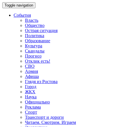
Toggle navigation
События
Власть
Общество
Острая ситуация
Политика
Образование
Культура
Скандалы
Прогноз
Отклик есть!
СВО
Армия
Афиша
Глядя из Ростова
Город
ЖКХ
Наука
Официально
Реклама
Спорт
Транспорт и дороги
Читаем. Смотрим. Играем