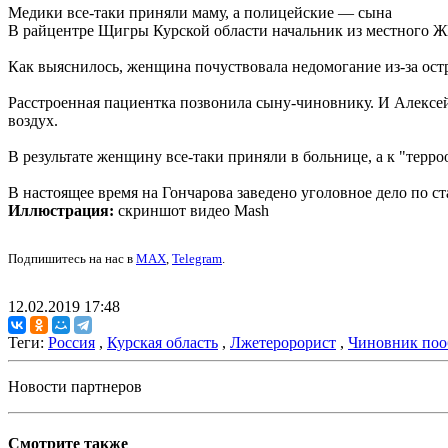
Медики все-таки приняли маму, а полицейские — сына
В райцентре Щигры Курской области начальник из местного ЖК
Как выяснилось, женщина почуствовала недомогание из-за остр
Расстроенная пациентка позвонила сыну-чиновнику. И Алексей
воздух.
В результате женщину все-таки приняли в больнице, а к "терр
В настоящее время на Гончарова заведено уголовное дело по с
Иллюстрация:
скриншот видео Mash
Подпишитесь на нас в
MAX
,
Telegram
.
12.02.2019 17:48
Теги:
Россия
,
Курская область
,
Лжетеророрист
,
Чиновник поо
Новости партнеров
Смотрите также