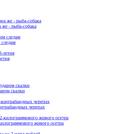
 же - рыба-собака
 следам
летия
аром скалки
онтрабандных черепах
-килограммового живого осетра