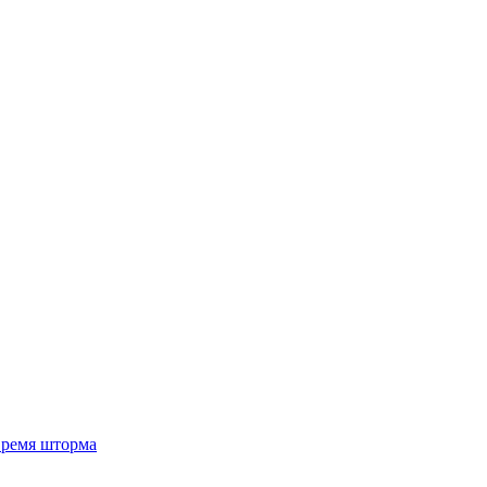
 время шторма