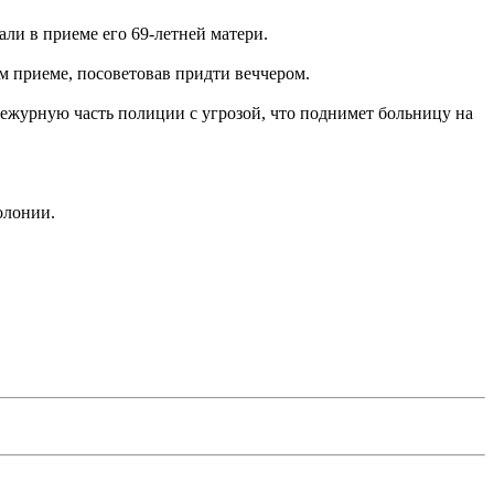
ли в приеме его 69-летней матери.
м приеме, посоветовав придти веччером.
дежурную часть полиции с угрозой, что поднимет больницу на
олонии.