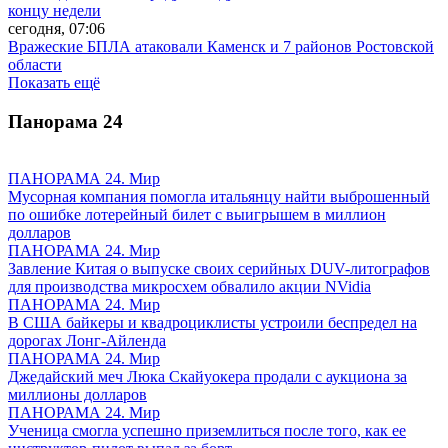
концу недели
сегодня, 07:06
Вражеские БПЛА атаковали Каменск и 7 районов Ростовской
области
Показать ещё
Панорама
24
ПАНОРАМА 24. Мир
Мусорная компания помогла итальянцу найти выброшенный
по ошибке лотерейный билет с выигрышем в миллион
долларов
ПАНОРАМА 24. Мир
Завление Китая о выпуске своих серийных DUV-литографов
для производства микросхем обвалило акции NVidia
ПАНОРАМА 24. Мир
В США байкеры и квадроциклисты устроили беспредел на
дорогах Лонг-Айленда
ПАНОРАМА 24. Мир
Джедайский меч Люка Скайуокера продали с аукциона за
миллионы долларов
ПАНОРАМА 24. Мир
Ученица смогла успешно приземлиться после того, как ее