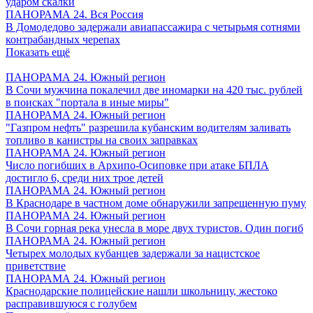
ударом скалки
ПАНОРАМА 24. Вся Россия
В Домодедово задержали авиапассажира с четырьмя сотнями
контрабандных черепах
Показать ещё
ПАНОРАМА 24. Южный регион
В Сочи мужчина покалечил две иномарки на 420 тыс. рублей
в поисках "портала в иные миры"
ПАНОРАМА 24. Южный регион
"Газпром нефть" разрешила кубанским водителям заливать
топливо в канистры на своих заправках
ПАНОРАМА 24. Южный регион
Число погибших в Архипо-Осиповке при атаке БПЛА
достигло 6, среди них трое детей
ПАНОРАМА 24. Южный регион
В Краснодаре в частном доме обнаружили запрещенную пуму
ПАНОРАМА 24. Южный регион
В Сочи горная река унесла в море двух туристов. Один погиб
ПАНОРАМА 24. Южный регион
Четырех молодых кубанцев задержали за нацистское
приветствие
ПАНОРАМА 24. Южный регион
Краснодарские полицейские нашли школьницу, жестоко
расправившуюся с голубем