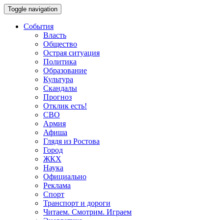
Toggle navigation
События
Власть
Общество
Острая ситуация
Политика
Образование
Культура
Скандалы
Прогноз
Отклик есть!
СВО
Армия
Афиша
Глядя из Ростова
Город
ЖКХ
Наука
Официально
Реклама
Спорт
Транспорт и дороги
Читаем. Смотрим. Играем