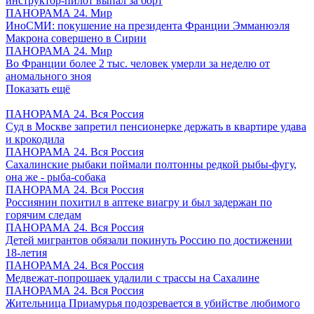
инструктор-пилот выпал за борт
ПАНОРАМА 24. Мир
ИноСМИ: покушение на президента Франции Эмманюэля
Макрона совершено в Сирии
ПАНОРАМА 24. Мир
Во Франции более 2 тыс. человек умерли за неделю от
аномального зноя
Показать ещё
ПАНОРАМА 24. Вся Россия
Суд в Москве запретил пенсионерке держать в квартире удава
и крокодила
ПАНОРАМА 24. Вся Россия
Сахалинские рыбаки поймали полтонны редкой рыбы-фугу,
она же - рыба-собака
ПАНОРАМА 24. Вся Россия
Россиянин похитил в аптеке виагру и был задержан по
горячим следам
ПАНОРАМА 24. Вся Россия
Детей мигрантов обязали покинуть Россию по достижении
18-летия
ПАНОРАМА 24. Вся Россия
Медвежат-попрошаек удалили с трассы на Сахалине
ПАНОРАМА 24. Вся Россия
Жительница Приамурья подозревается в убийстве любимого