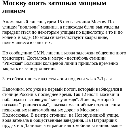
Москву опять затопило мощным
ливнем
Аномальный ливень утром 15 июля затопил Москву. По
улицам "поплыли" машины, а пешеходы были вынуждены
передвигаться по некоторым улицам по щиколотку, а то и по
колено в воде. Об этом свидетельствуют кадры виде,
появмвшиеся в соцсетях.
По сообщению СМИ, ливень вызвал задержки общественного
транспорта. Досталось и метро - вестибюль станции
"Рижская" Большой кольцевой линии пришлось временно
закрыть из-за подтопления.
Зато обогатились таксисты - они подняли wts в 2-3 раза.
Напомним, это уже не первый потоп, который наблюдался в
столице России в последнее время. Так 12 июля москвичи
наблюдали настоящую "завесу дождя". Ливень, который
назвали "тропическим", вызвал масштабные подтопления
пешеходных и автомобильных дорог в Москве и
Подмосковье. В центре столицы, на Новокузнецкой улице,
вода затекала в общественные заведения. На Патриарших
прудах и в Даниловском районе автомобили затопило выше