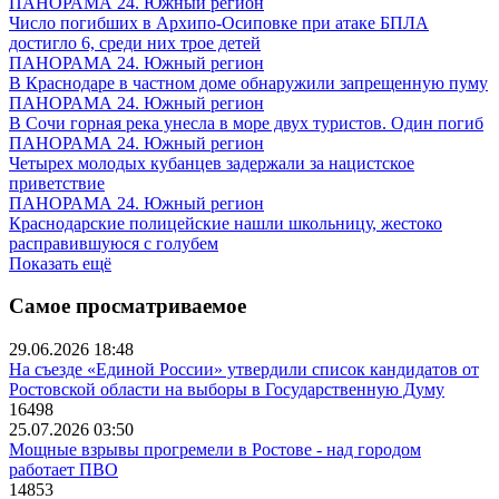
ПАНОРАМА 24. Южный регион
Число погибших в Архипо-Осиповке при атаке БПЛА
достигло 6, среди них трое детей
ПАНОРАМА 24. Южный регион
В Краснодаре в частном доме обнаружили запрещенную пуму
ПАНОРАМА 24. Южный регион
В Сочи горная река унесла в море двух туристов. Один погиб
ПАНОРАМА 24. Южный регион
Четырех молодых кубанцев задержали за нацистское
приветствие
ПАНОРАМА 24. Южный регион
Краснодарские полицейские нашли школьницу, жестоко
расправившуюся с голубем
Показать ещё
Самое просматриваемое
29.06.2026 18:48
На съезде «Единой России» утвердили список кандидатов от
Ростовской области на выборы в Государственную Думу
16498
25.07.2026 03:50
Мощные взрывы прогремели в Ростове - над городом
работает ПВО
14853