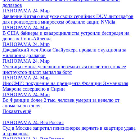
долларов
ПАНОРАМА 24. Мир
Завление Китая о выпуске своих серийных DUV-литографов
для производства микросхем обвалило акции NVidia
ПАНОРАМА 24. Мир
В США байкеры и квадроциклисты устроили беспредел на
дорогах Лонг-Айленда
ПАНОРАМА 24. Мир
Джедайский меч Люка Скайуокера продали с аукциона за
миллионы долларов
ПАНОРАМА 24. Мир
Ученица смогла успешно приземлиться после того, как ее
инструктор-пилот выпал за борт
ПАНОРАМА 24. Мир
ИноСМИ: покушение на президента Франции Эмманюэля
Макрона совершено в Сирии
ПАНОРАМА 24. Мир
Во Франции более 2 тыс. человек умерли за неделю от
аномального зноя
Показать ещё
ПАНОРАМА 24. Вся Россия
Суд в Москве запретил пенсионерке держать в квартире удава
и крокодила