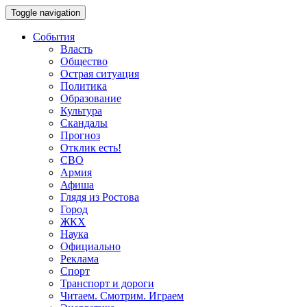
Toggle navigation
События
Власть
Общество
Острая ситуация
Политика
Образование
Культура
Скандалы
Прогноз
Отклик есть!
СВО
Армия
Афиша
Глядя из Ростова
Город
ЖКХ
Наука
Официально
Реклама
Спорт
Транспорт и дороги
Читаем. Смотрим. Играем