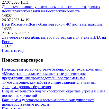
27.07.2026 11:11
До восьми человек увеличилось количество пострадавших
после вражеской атаки на Ростовскую область
14807
26.07.2026 14:19
Весь Ростов-на-Дону объявили зоной ЧС после мегашторма
14355
27.07.2026 06:52
Два человека погибли, пятеро пострадали при атаке БПЛА на
Ростов
14074
Показать ещё
Новости партнеров
Немецкое качество на страже безопасности труда: компания
«Мельхозе» предлагает комплексные решения для
предотвращения производственного травматизма
Тихое спасение: как забота о спине становится главным
трендом здоровьесбережения
Вид на жительство под микроскопом: скрытые угрозы и цена
поспешных решений
Баланс между заказом и возможностью: как управляют
производственным потоком
Показать ещё