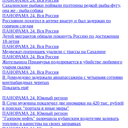
ПАНОРАМА 24. Вся Россия
Сахалинские рыбаки поймали полтонны редкой рыбы-фугу,
она же - рыба-собака
ПАНОРАМА 24. Вся Россия
Россиянин похитил в аптеке виагру и был задержан по
горячим следам
ПАНОРАМА 24. Вся Россия
Детей мигрантов обязали покинуть Россию по достижении
18-летия
ПАНОРАМА 24. Вся Россия
Медвежат-попрошаек удалили с трассы на Сахалине
ПАНОРАМА 24. Вся Россия
Жительница Приамурья подозревается в убийстве любимого
ударом скалки
ПАНОРАМА 24. Вся Россия
В Домодедово задержали авиапассажира с четырьмя сотнями
контрабандных черепах
Показать ещё
ПАНОРАМА 24. Южный регион
В Сочи мужчина покалечил две иномарки на 420 тыс. рублей
в поисках "портала в иные миры"
ПАНОРАМА 24. Южный регион
"Газпром нефть" разрешила кубанским водителям заливать
топливо в канистры на своих заправках