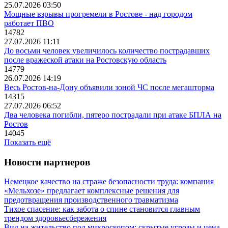
25.07.2026 03:50
Мощные взрывы прогремели в Ростове - над городом
работает ПВО
14782
27.07.2026 11:11
До восьми человек увеличилось количество пострадавших
после вражеской атаки на Ростовскую область
14779
26.07.2026 14:19
Весь Ростов-на-Дону объявили зоной ЧС после мегашторма
14315
27.07.2026 06:52
Два человека погибли, пятеро пострадали при атаке БПЛА на
Ростов
14045
Показать ещё
Новости партнеров
Немецкое качество на страже безопасности труда: компания
«Мельхозе» предлагает комплексные решения для
предотвращения производственного травматизма
Тихое спасение: как забота о спине становится главным
трендом здоровьесбережения
Вид на жительство под микроскопом: скрытые угрозы и цена