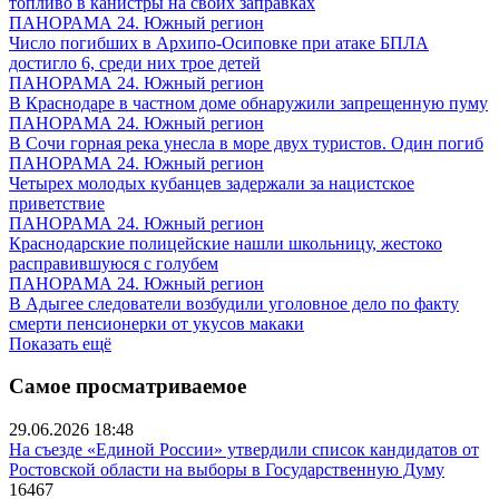
топливо в канистры на своих заправках
ПАНОРАМА 24. Южный регион
Число погибших в Архипо-Осиповке при атаке БПЛА
достигло 6, среди них трое детей
ПАНОРАМА 24. Южный регион
В Краснодаре в частном доме обнаружили запрещенную пуму
ПАНОРАМА 24. Южный регион
В Сочи горная река унесла в море двух туристов. Один погиб
ПАНОРАМА 24. Южный регион
Четырех молодых кубанцев задержали за нацистское
приветствие
ПАНОРАМА 24. Южный регион
Краснодарские полицейские нашли школьницу, жестоко
расправившуюся с голубем
ПАНОРАМА 24. Южный регион
В Адыгее следователи возбудили уголовное дело по факту
смерти пенсионерки от укусов макаки
Показать ещё
Самое просматриваемое
29.06.2026 18:48
На съезде «Единой России» утвердили список кандидатов от
Ростовской области на выборы в Государственную Думу
16467