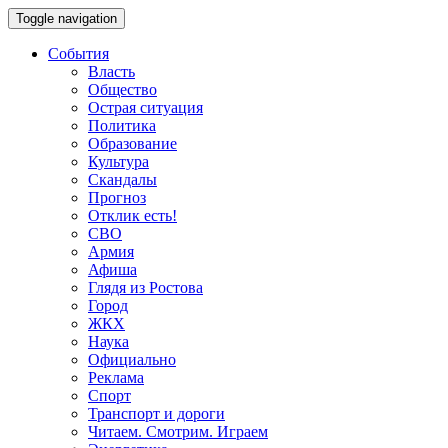
Toggle navigation
События
Власть
Общество
Острая ситуация
Политика
Образование
Культура
Скандалы
Прогноз
Отклик есть!
СВО
Армия
Афиша
Глядя из Ростова
Город
ЖКХ
Наука
Официально
Реклама
Спорт
Транспорт и дороги
Читаем. Смотрим. Играем