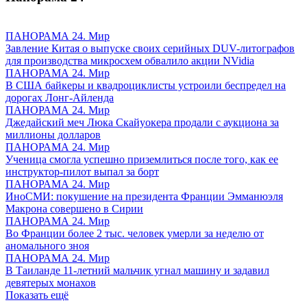
ПАНОРАМА 24. Мир
Завление Китая о выпуске своих серийных DUV-литографов
для производства микросхем обвалило акции NVidia
ПАНОРАМА 24. Мир
В США байкеры и квадроциклисты устроили беспредел на
дорогах Лонг-Айленда
ПАНОРАМА 24. Мир
Джедайский меч Люка Скайуокера продали с аукциона за
миллионы долларов
ПАНОРАМА 24. Мир
Ученица смогла успешно приземлиться после того, как ее
инструктор-пилот выпал за борт
ПАНОРАМА 24. Мир
ИноСМИ: покушение на президента Франции Эмманюэля
Макрона совершено в Сирии
ПАНОРАМА 24. Мир
Во Франции более 2 тыс. человек умерли за неделю от
аномального зноя
ПАНОРАМА 24. Мир
В Таиланде 11-летний мальчик угнал машину и задавил
девятерых монахов
Показать ещё