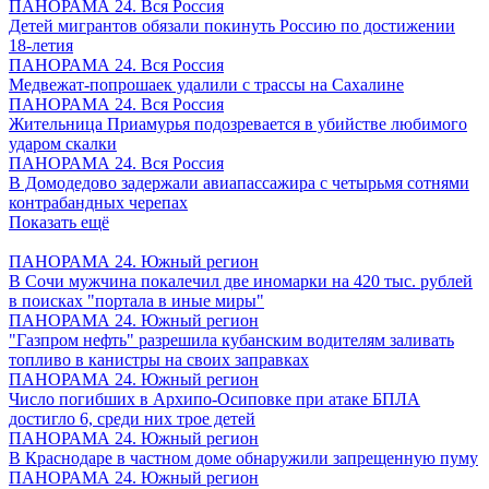
ПАНОРАМА 24. Вся Россия
Детей мигрантов обязали покинуть Россию по достижении
18-летия
ПАНОРАМА 24. Вся Россия
Медвежат-попрошаек удалили с трассы на Сахалине
ПАНОРАМА 24. Вся Россия
Жительница Приамурья подозревается в убийстве любимого
ударом скалки
ПАНОРАМА 24. Вся Россия
В Домодедово задержали авиапассажира с четырьмя сотнями
контрабандных черепах
Показать ещё
ПАНОРАМА 24. Южный регион
В Сочи мужчина покалечил две иномарки на 420 тыс. рублей
в поисках "портала в иные миры"
ПАНОРАМА 24. Южный регион
"Газпром нефть" разрешила кубанским водителям заливать
топливо в канистры на своих заправках
ПАНОРАМА 24. Южный регион
Число погибших в Архипо-Осиповке при атаке БПЛА
достигло 6, среди них трое детей
ПАНОРАМА 24. Южный регион
В Краснодаре в частном доме обнаружили запрещенную пуму
ПАНОРАМА 24. Южный регион