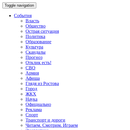
Toggle navigation
События
Власть
Общество
Острая ситуация
Политика
Образование
Культура
Скандалы
Прогноз
Отклик есть!
СВО
Армия
Афиша
Глядя из Ростова
Город
ЖКХ
Наука
Официально
Реклама
Спорт
Транспорт и дороги
Читаем. Смотрим. Играем