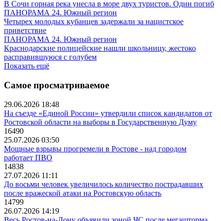
В Сочи горная река унесла в море двух туристов. Один погиб
ПАНОРАМА 24. Южный регион
Четырех молодых кубанцев задержали за нацистское
приветствие
ПАНОРАМА 24. Южный регион
Краснодарские полицейские нашли школьницу, жестоко
расправившуюся с голубем
Показать ещё
Самое просматриваемое
29.06.2026 18:48
На съезде «Единой России» утвердили список кандидатов от
Ростовской области на выборы в Государственную Думу
16490
25.07.2026 03:50
Мощные взрывы прогремели в Ростове - над городом
работает ПВО
14838
27.07.2026 11:11
До восьми человек увеличилось количество пострадавших
после вражеской атаки на Ростовскую область
14799
26.07.2026 14:19
Весь Ростов-на-Дону объявили зоной ЧС после мегашторма