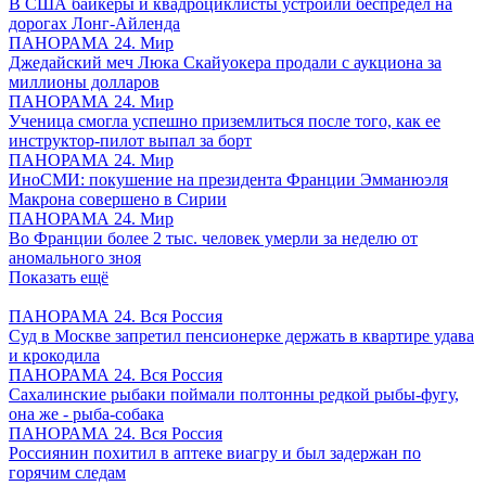
В США байкеры и квадроциклисты устроили беспредел на
дорогах Лонг-Айленда
ПАНОРАМА 24. Мир
Джедайский меч Люка Скайуокера продали с аукциона за
миллионы долларов
ПАНОРАМА 24. Мир
Ученица смогла успешно приземлиться после того, как ее
инструктор-пилот выпал за борт
ПАНОРАМА 24. Мир
ИноСМИ: покушение на президента Франции Эмманюэля
Макрона совершено в Сирии
ПАНОРАМА 24. Мир
Во Франции более 2 тыс. человек умерли за неделю от
аномального зноя
Показать ещё
ПАНОРАМА 24. Вся Россия
Суд в Москве запретил пенсионерке держать в квартире удава
и крокодила
ПАНОРАМА 24. Вся Россия
Сахалинские рыбаки поймали полтонны редкой рыбы-фугу,
она же - рыба-собака
ПАНОРАМА 24. Вся Россия
Россиянин похитил в аптеке виагру и был задержан по
горячим следам