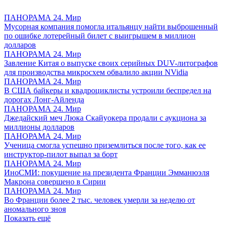
ПАНОРАМА 24. Мир
Мусорная компания помогла итальянцу найти выброшенный
по ошибке лотерейный билет с выигрышем в миллион
долларов
ПАНОРАМА 24. Мир
Завление Китая о выпуске своих серийных DUV-литографов
для производства микросхем обвалило акции NVidia
ПАНОРАМА 24. Мир
В США байкеры и квадроциклисты устроили беспредел на
дорогах Лонг-Айленда
ПАНОРАМА 24. Мир
Джедайский меч Люка Скайуокера продали с аукциона за
миллионы долларов
ПАНОРАМА 24. Мир
Ученица смогла успешно приземлиться после того, как ее
инструктор-пилот выпал за борт
ПАНОРАМА 24. Мир
ИноСМИ: покушение на президента Франции Эмманюэля
Макрона совершено в Сирии
ПАНОРАМА 24. Мир
Во Франции более 2 тыс. человек умерли за неделю от
аномального зноя
Показать ещё