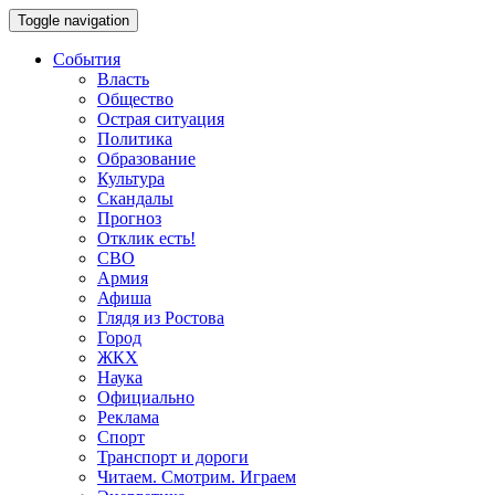
Toggle navigation
События
Власть
Общество
Острая ситуация
Политика
Образование
Культура
Скандалы
Прогноз
Отклик есть!
СВО
Армия
Афиша
Глядя из Ростова
Город
ЖКХ
Наука
Официально
Реклама
Спорт
Транспорт и дороги
Читаем. Смотрим. Играем