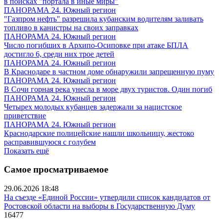
в поисках "портала в иные миры"
ПАНОРАМА 24. Южный регион
"Газпром нефть" разрешила кубанским водителям заливать
топливо в канистры на своих заправках
ПАНОРАМА 24. Южный регион
Число погибших в Архипо-Осиповке при атаке БПЛА
достигло 6, среди них трое детей
ПАНОРАМА 24. Южный регион
В Краснодаре в частном доме обнаружили запрещенную пуму
ПАНОРАМА 24. Южный регион
В Сочи горная река унесла в море двух туристов. Один погиб
ПАНОРАМА 24. Южный регион
Четырех молодых кубанцев задержали за нацистское
приветствие
ПАНОРАМА 24. Южный регион
Краснодарские полицейские нашли школьницу, жестоко
расправившуюся с голубем
Показать ещё
Самое просматриваемое
29.06.2026 18:48
На съезде «Единой России» утвердили список кандидатов от
Ростовской области на выборы в Государственную Думу
16477