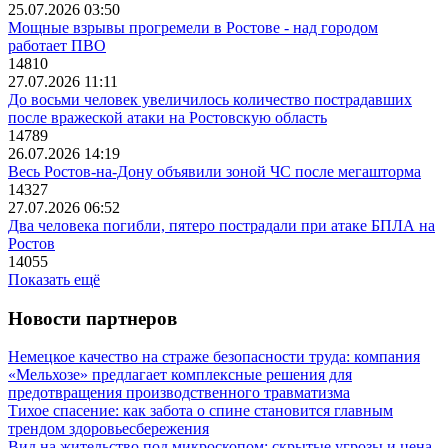
25.07.2026 03:50
Мощные взрывы прогремели в Ростове - над городом
работает ПВО
14810
27.07.2026 11:11
До восьми человек увеличилось количество пострадавших
после вражеской атаки на Ростовскую область
14789
26.07.2026 14:19
Весь Ростов-на-Дону объявили зоной ЧС после мегашторма
14327
27.07.2026 06:52
Два человека погибли, пятеро пострадали при атаке БПЛА на
Ростов
14055
Показать ещё
Новости партнеров
Немецкое качество на страже безопасности труда: компания
«Мельхозе» предлагает комплексные решения для
предотвращения производственного травматизма
Тихое спасение: как забота о спине становится главным
трендом здоровьесбережения
Вид на жительство под микроскопом: скрытые угрозы и цена