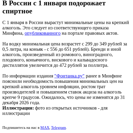
В России с 1 января подорожает
спиртное
С 1 января в России вырастут минимальные цены на крепкий
алкоголь. Это следует из соответствующего приказа
Минфина,
опубликованного
на портале правовых актов.
На водку минимальная цена возрастет с 299 до 349 рублей за
0,5 литра, на коньяк - с 556 до 651 рублей). Бренди и иной
алкоголь, произведенный из ромового, виноградного,
плодового, коньячного, вискового и кальвадосного
дистиллятов увеличится до 472 рублей за поллитра.
По информации издания
"Фонтанка.ру"
ранее в Минфине
пояснили необходимость повышения минимальных цен на
крепкий алкоголь уровнем инфляции, ростом трат
производителей и повышением ставок акциза на алкоголь
крепче 9 градусов. Ожидалось, что цены не изменятся до 31
декабря 2026 года.
Иллюстрация:
фото из открытых источников - для
иллюстрации
Подпишитесь на нас в
MAX
,
Telegram
.