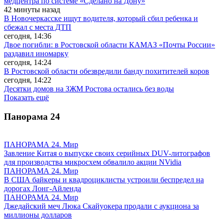
медцентра по системе «Сделано на Дону»
42 минуты назад
В Новочеркасске ищут водителя, который сбил ребенка и
сбежал с места ДТП
сегодня, 14:36
Двое погибли: в Ростовской области КАМАЗ «Почты России»
раздавил иномарку
сегодня, 14:24
В Ростовской области обезвредили банду похитителей коров
сегодня, 14:22
Десятки домов на ЗЖМ Ростова остались без воды
Показать ещё
Панорама
24
ПАНОРАМА 24. Мир
Завление Китая о выпуске своих серийных DUV-литографов
для производства микросхем обвалило акции NVidia
ПАНОРАМА 24. Мир
В США байкеры и квадроциклисты устроили беспредел на
дорогах Лонг-Айленда
ПАНОРАМА 24. Мир
Джедайский меч Люка Скайуокера продали с аукциона за
миллионы долларов