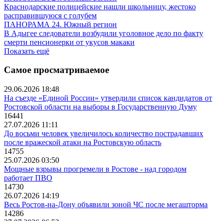
Краснодарские полицейские нашли школьницу, жестоко
расправившуюся с голубем
ПАНОРАМА 24. Южный регион
В Адыгее следователи возбудили уголовное дело по факту
смерти пенсионерки от укусов макаки
Показать ещё
Самое просматриваемое
29.06.2026 18:48
На съезде «Единой России» утвердили список кандидатов от
Ростовской области на выборы в Государственную Думу
16441
27.07.2026 11:11
До восьми человек увеличилось количество пострадавших
после вражеской атаки на Ростовскую область
14755
25.07.2026 03:50
Мощные взрывы прогремели в Ростове - над городом
работает ПВО
14730
26.07.2026 14:19
Весь Ростов-на-Дону объявили зоной ЧС после мегашторма
14286