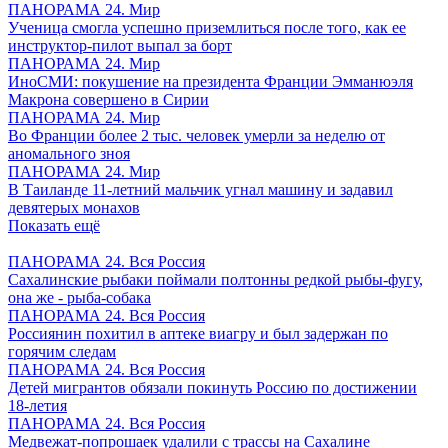
ПАНОРАМА 24. Мир
Ученица смогла успешно приземлиться после того, как ее
инструктор-пилот выпал за борт
ПАНОРАМА 24. Мир
ИноСМИ: покушение на президента Франции Эмманюэля
Макрона совершено в Сирии
ПАНОРАМА 24. Мир
Во Франции более 2 тыс. человек умерли за неделю от
аномального зноя
ПАНОРАМА 24. Мир
В Таиланде 11-летний мальчик угнал машину и задавил
девятерых монахов
Показать ещё
ПАНОРАМА 24. Вся Россия
Сахалинские рыбаки поймали полтонны редкой рыбы-фугу,
она же - рыба-собака
ПАНОРАМА 24. Вся Россия
Россиянин похитил в аптеке виагру и был задержан по
горячим следам
ПАНОРАМА 24. Вся Россия
Детей мигрантов обязали покинуть Россию по достижении
18-летия
ПАНОРАМА 24. Вся Россия
Медвежат-попрошаек удалили с трассы на Сахалине