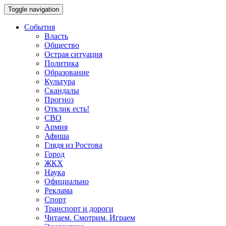
Toggle navigation
События
Власть
Общество
Острая ситуация
Политика
Образование
Культура
Скандалы
Прогноз
Отклик есть!
СВО
Армия
Афиша
Глядя из Ростова
Город
ЖКХ
Наука
Официально
Реклама
Спорт
Транспорт и дороги
Читаем. Смотрим. Играем