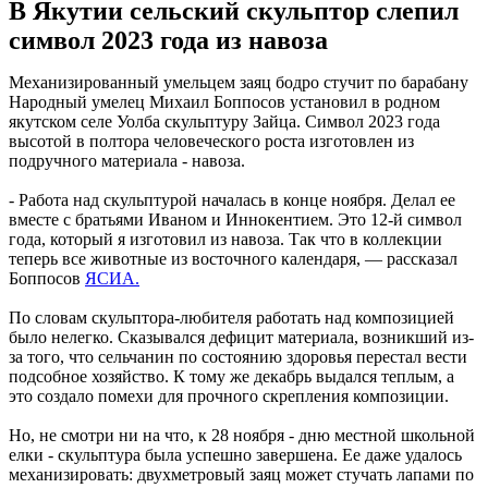
В Якутии сельский скульптор слепил
символ 2023 года из навоза
Механизированный умельцем заяц бодро стучит по барабану
Народный умелец Михаил Боппосов установил в родном
якутском селе Уолба скульптуру Зайца. Символ 2023 года
высотой в полтора человеческого роста изготовлен из
подручного материала - навоза.
- Работа над скульптурой началась в конце ноября. Делал ее
вместе с братьями Иваном и Иннокентием. Это 12-й символ
года, который я изготовил из навоза. Так что в коллекции
теперь все животные из восточного календаря, — рассказал
Боппосов
ЯСИА.
По словам скульптора-любителя работать над композицией
было нелегко. Сказывался дефицит материала, возникший из-
за того, что сельчанин по состоянию здоровья перестал вести
подсобное хозяйство. К тому же декабрь выдался теплым, а
это создало помехи для прочного скрепления композиции.
Но, не смотри ни на что, к 28 ноября - дню местной школьной
елки - скульптура была успешно завершена. Ее даже удалось
механизировать: двухметровый заяц может стучать лапами по