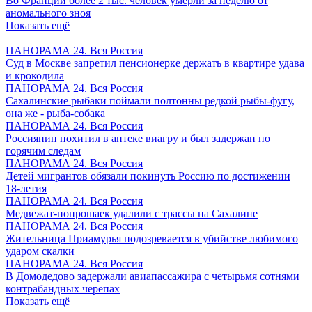
Во Франции более 2 тыс. человек умерли за неделю от
аномального зноя
Показать ещё
ПАНОРАМА 24. Вся Россия
Суд в Москве запретил пенсионерке держать в квартире удава
и крокодила
ПАНОРАМА 24. Вся Россия
Сахалинские рыбаки поймали полтонны редкой рыбы-фугу,
она же - рыба-собака
ПАНОРАМА 24. Вся Россия
Россиянин похитил в аптеке виагру и был задержан по
горячим следам
ПАНОРАМА 24. Вся Россия
Детей мигрантов обязали покинуть Россию по достижении
18-летия
ПАНОРАМА 24. Вся Россия
Медвежат-попрошаек удалили с трассы на Сахалине
ПАНОРАМА 24. Вся Россия
Жительница Приамурья подозревается в убийстве любимого
ударом скалки
ПАНОРАМА 24. Вся Россия
В Домодедово задержали авиапассажира с четырьмя сотнями
контрабандных черепах
Показать ещё