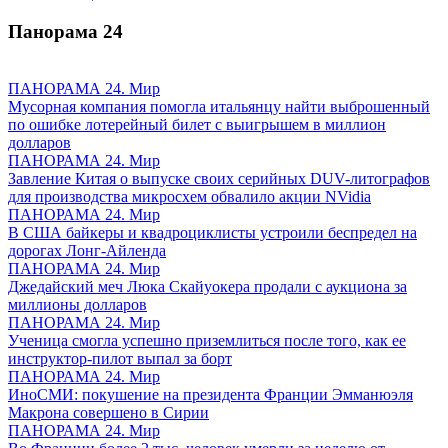
Панорама
24
ПАНОРАМА 24. Мир
Мусорная компания помогла итальянцу найти выброшенный
по ошибке лотерейный билет с выигрышем в миллион
долларов
ПАНОРАМА 24. Мир
Завление Китая о выпуске своих серийных DUV-литографов
для производства микросхем обвалило акции NVidia
ПАНОРАМА 24. Мир
В США байкеры и квадроциклисты устроили беспредел на
дорогах Лонг-Айленда
ПАНОРАМА 24. Мир
Джедайский меч Люка Скайуокера продали с аукциона за
миллионы долларов
ПАНОРАМА 24. Мир
Ученица смогла успешно приземлиться после того, как ее
инструктор-пилот выпал за борт
ПАНОРАМА 24. Мир
ИноСМИ: покушение на президента Франции Эмманюэля
Макрона совершено в Сирии
ПАНОРАМА 24. Мир