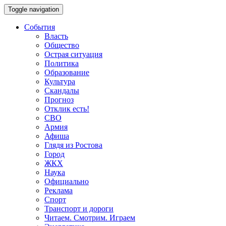
Toggle navigation
События
Власть
Общество
Острая ситуация
Политика
Образование
Культура
Скандалы
Прогноз
Отклик есть!
СВО
Армия
Афиша
Глядя из Ростова
Город
ЖКХ
Наука
Официально
Реклама
Спорт
Транспорт и дороги
Читаем. Смотрим. Играем