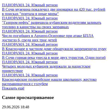
ПАНОРАМА 24. Южный регион
В Сочи мужчина покалечил две иномарки на 420 тыс. рублей
в поисках "портала в иные миры"
ПАНОРАМА 24. Южный регион
"Газпром нефть" разрешила кубанским водителям заливать
топливо в канистры на своих заправках
ПАНОРАМА 24. Южный регион
Число погибших в Архипо-Осиповке при атаке БПЛА
достигло 6, среди них трое детей
ПАНОРАМА 24. Южный регион
В Краснодаре в частном доме обнаружили запрещенную пуму
ПАНОРАМА 24. Южный регион
В Сочи горная река унесла в море двух туристов. Один погиб
ПАНОРАМА 24. Южный регион
Четырех молодых кубанцев задержали за нацистское
приветствие
ПАНОРАМА 24. Южный регион
Краснодарские полицейские нашли школьницу, жестоко
расправившуюся с голубем
Показать ещё
Самое просматриваемое
29.06.2026 18:48