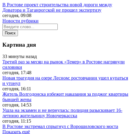
В Ростове проект строительства новой дороги между
Доватора и Таганрогской не прошел экспертизу
сегодня, 09:08
Новости рубрики
Картина дня
33 минуты назад
Третий раз за месяц на рынок «Темер» в Ростове нагрянули
силовики
сегодня, 17:48
Новая трагедия на озере Лесном: ростовчанин ушел купаться
и утонул
сегодня, 16:11
Житель Волгодонска избежит наказания за поджог квартиры
бывшей жены
сегодня, 14:53
Ушла на экзамен и не вернулась: полиция разыскивает 16-
летнюю жительницу Новочеркасска
сегодня, 11:15
В Ростове экстремал спрыгнул с Ворошиловского моста
Показать ещё