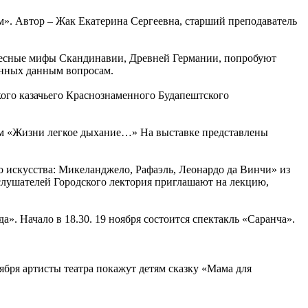
м». Автор – Жак Екатерина Сергеевна, старший преподаватель
тересные мифы Скандинавии, Древней Германии, попробуют
енных данным вопросам.
кого казачьего Краснознаменного Будапештского
ем «Жизни легкое дыхание…» На выставке представлены
го искусства: Микеланджело, Рафаэль, Леонардо да Винчи» из
в слушателей Городского лектория приглашают на лекцию,
а». Начало в 18.30. 19 ноября состоится спектакль «Саранча».
ября артисты театра покажут детям сказку «Мама для