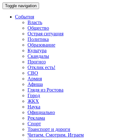
Toggle navigation
События
Власть
Общество
Острая ситуация
Политика
Образование
Культура
Скандалы
Прогноз
Отклик есть!
СВО
Армия
Афиша
Глядя из Ростова
Город
ЖКХ
Наука
Официально
Реклама
Спорт
Транспорт и дороги
Читаем. Смотрим. Играем