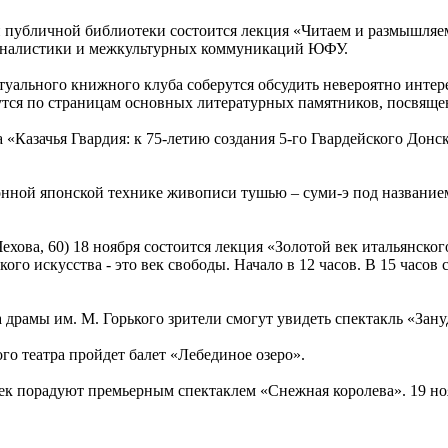
ой публичной библиотеки состоится лекция «Читаем и размышляе
рналистики и межкультурных коммуникаций ЮФУ.
ектуального книжного клуба соберутся обсудить невероятно ин
дутся по страницам основных литературных памятников, посвящ
 «Казачья Гвардия: к 75-летию создания 5-го Гвардейского Донс
ионной японской технике живописи тушью – суми-э под названи
ехова, 60) 18 ноября состоится лекция «Золотой век итальянско
кого искусства - это век свободы. Начало в 12 часов. В 15 часо
 драмы им. М. Горького зрители смогут увидеть спектакль «Зануд
го театра пройдет балет «Лебединое озеро».
шек порадуют премьерным спектаклем «Снежная королева». 19 но