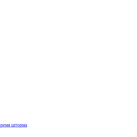
 время шторма