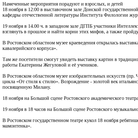
Намеченные мероприятия порадуют и взрослых, и детей
18 ноября в 12:00 в выставочном зале Донской государственн
кафедры отечественной литературы Института Филологии жу
19 ноября в 14.00 ч. в западном зале ДГПБ участники Интелл
взглянуть в прошлое и найти корни этих мифов, а также прой
В Ростовском областном музее краеведения открылась выставка
кавалерийского корпуса».
Там же посетители смогут увидеть выставку картин в традиц
работы Екатерины Жегуловой и её учеников.
В Ростовском областном музее изобразительных искусств (пр. Ч
цикла «От стиля к стилю». Возрождение - золотой век итальянс
посвященную Милану.
18 ноября на Большой сцене Ростовского академического театра
19 ноября в 18 часов на Большой сцене Ростовского музыкально
В Ростовском государственном театре кукол 18 ноября ребяти
мамонтенка».