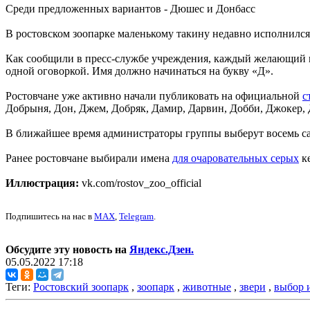
Среди предложенных вариантов - Дюшес и Донбасс
В ростовском зоопарке маленькому такину недавно исполнился
Как сообщили в пресс-службе учреждения, каждый желающий мо
одной оговоркой. Имя должно начинаться на букву «Д».
Ростовчане уже активно начали публиковать на официальной
с
Добрыня, Дон, Джем, Добряк, Дамир, Дарвин, Добби, Джокер, 
В ближайшее время администраторы группы выберут восемь са
Ранее ростовчане выбирали имена
для очаровательных серых
ке
Иллюстрация:
vk.com/rostov_zoo_official
Подпишитесь на нас в
MAX
,
Telegram
.
Обсудите эту новость на
Яндекс.Дзен.
05.05.2022 17:18
Теги:
Ростовский зоопарк
,
зоопарк
,
животные
,
звери
,
выбор 