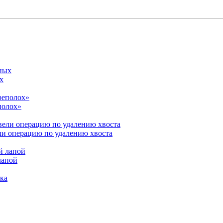
х
полох»
ли операцию по удалению хвоста
лапой