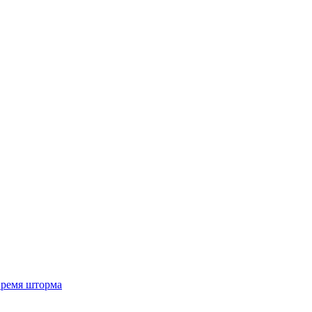
 время шторма