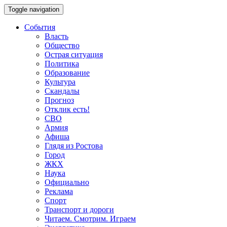
Toggle navigation
События
Власть
Общество
Острая ситуация
Политика
Образование
Культура
Скандалы
Прогноз
Отклик есть!
СВО
Армия
Афиша
Глядя из Ростова
Город
ЖКХ
Наука
Официально
Реклама
Спорт
Транспорт и дороги
Читаем. Смотрим. Играем