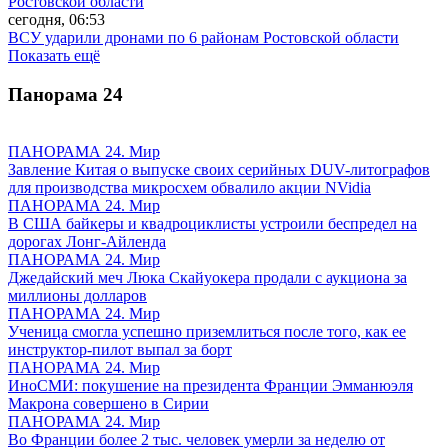
Ростовской области
сегодня, 06:53
ВСУ ударили дронами по 6 районам Ростовской области
Показать ещё
Панорама
24
ПАНОРАМА 24. Мир
Завление Китая о выпуске своих серийных DUV-литографов
для производства микросхем обвалило акции NVidia
ПАНОРАМА 24. Мир
В США байкеры и квадроциклисты устроили беспредел на
дорогах Лонг-Айленда
ПАНОРАМА 24. Мир
Джедайский меч Люка Скайуокера продали с аукциона за
миллионы долларов
ПАНОРАМА 24. Мир
Ученица смогла успешно приземлиться после того, как ее
инструктор-пилот выпал за борт
ПАНОРАМА 24. Мир
ИноСМИ: покушение на президента Франции Эмманюэля
Макрона совершено в Сирии
ПАНОРАМА 24. Мир
Во Франции более 2 тыс. человек умерли за неделю от