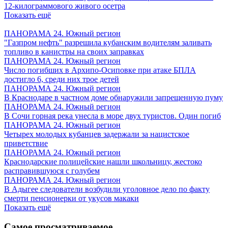
12-килограммового живого осетра
Показать ещё
ПАНОРАМА 24. Южный регион
"Газпром нефть" разрешила кубанским водителям заливать
топливо в канистры на своих заправках
ПАНОРАМА 24. Южный регион
Число погибших в Архипо-Осиповке при атаке БПЛА
достигло 6, среди них трое детей
ПАНОРАМА 24. Южный регион
В Краснодаре в частном доме обнаружили запрещенную пуму
ПАНОРАМА 24. Южный регион
В Сочи горная река унесла в море двух туристов. Один погиб
ПАНОРАМА 24. Южный регион
Четырех молодых кубанцев задержали за нацистское
приветствие
ПАНОРАМА 24. Южный регион
Краснодарские полицейские нашли школьницу, жестоко
расправившуюся с голубем
ПАНОРАМА 24. Южный регион
В Адыгее следователи возбудили уголовное дело по факту
смерти пенсионерки от укусов макаки
Показать ещё
Самое просматриваемое