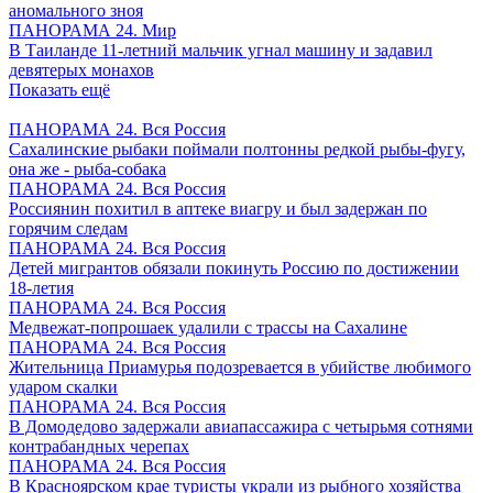
аномального зноя
ПАНОРАМА 24. Мир
В Таиланде 11-летний мальчик угнал машину и задавил
девятерых монахов
Показать ещё
ПАНОРАМА 24. Вся Россия
Сахалинские рыбаки поймали полтонны редкой рыбы-фугу,
она же - рыба-собака
ПАНОРАМА 24. Вся Россия
Россиянин похитил в аптеке виагру и был задержан по
горячим следам
ПАНОРАМА 24. Вся Россия
Детей мигрантов обязали покинуть Россию по достижении
18-летия
ПАНОРАМА 24. Вся Россия
Медвежат-попрошаек удалили с трассы на Сахалине
ПАНОРАМА 24. Вся Россия
Жительница Приамурья подозревается в убийстве любимого
ударом скалки
ПАНОРАМА 24. Вся Россия
В Домодедово задержали авиапассажира с четырьмя сотнями
контрабандных черепах
ПАНОРАМА 24. Вся Россия
В Красноярском крае туристы украли из рыбного хозяйства