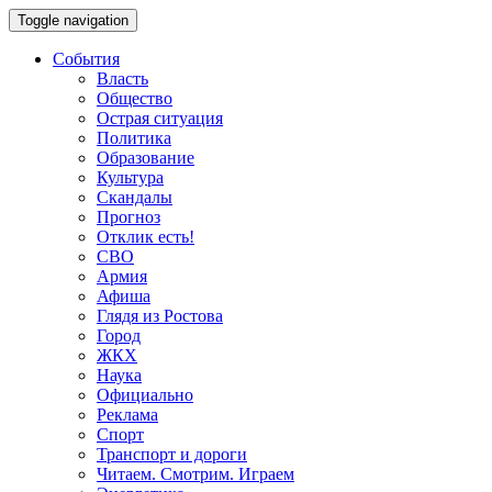
Toggle navigation
События
Власть
Общество
Острая ситуация
Политика
Образование
Культура
Скандалы
Прогноз
Отклик есть!
СВО
Армия
Афиша
Глядя из Ростова
Город
ЖКХ
Наука
Официально
Реклама
Спорт
Транспорт и дороги
Читаем. Смотрим. Играем