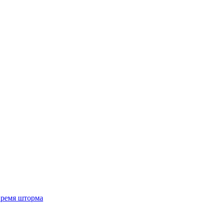
 время шторма