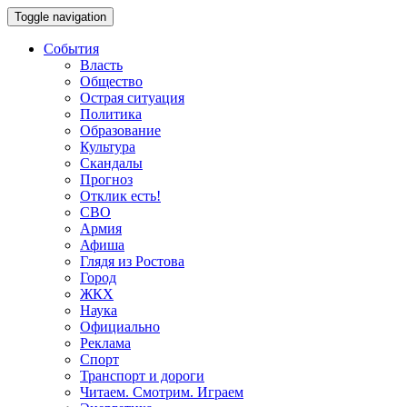
Toggle navigation
События
Власть
Общество
Острая ситуация
Политика
Образование
Культура
Скандалы
Прогноз
Отклик есть!
СВО
Армия
Афиша
Глядя из Ростова
Город
ЖКХ
Наука
Официально
Реклама
Спорт
Транспорт и дороги
Читаем. Смотрим. Играем