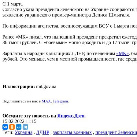
С 1 марта
Согласно указа президента Зеленского на Украине собираются 
заявление украинского премьер-министра Дениса Шмыгаля.
По информации агентства, военнослужащим ВСУ с 1 марта пов
Ранее «МК» писал, что нынешний президент прекратил ежегодн
36 тысяч рублей. С «боевыми» могло доходить и до 17 тысяч гр
Зарплаты в народных милициях ЛДНР, по сведениям
«МК»
, б
рублей. Это меньше, чем в местной промышленности, где средн
Иллюстрация:
mil.gov.ua
Подпишитесь на нас в
MAX
,
Telegram
.
Обсудите эту новость на
Яндекс.Дзен.
15.02.2022 11:15
Теги:
Украина
,
ЛДНР
,
зарплаты военных
,
президент Зеленск