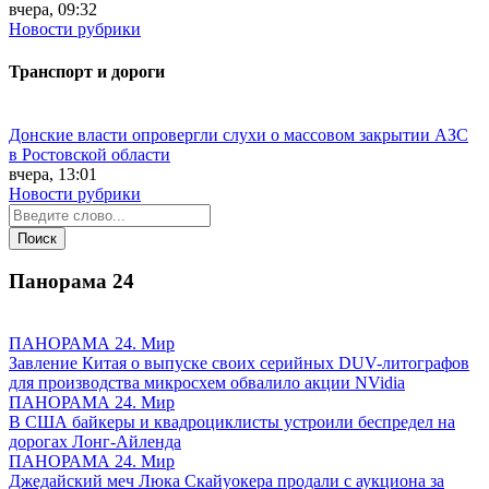
вчера, 09:32
Новости рубрики
Транспорт и дороги
Донские власти опровергли слухи о массовом закрытии АЗС
в Ростовской области
вчера, 13:01
Новости рубрики
Панорама
24
ПАНОРАМА 24. Мир
Завление Китая о выпуске своих серийных DUV-литографов
для производства микросхем обвалило акции NVidia
ПАНОРАМА 24. Мир
В США байкеры и квадроциклисты устроили беспредел на
дорогах Лонг-Айленда
ПАНОРАМА 24. Мир
Джедайский меч Люка Скайуокера продали с аукциона за