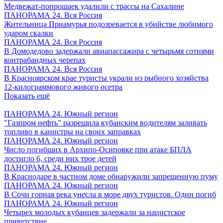
Медвежат-попрошаек удалили с трассы на Сахалине
ПАНОРАМА 24. Вся Россия
Жительница Приамурья подозревается в убийстве любимого
ударом скалки
ПАНОРАМА 24. Вся Россия
В Домодедово задержали авиапассажира с четырьмя сотнями
контрабандных черепах
ПАНОРАМА 24. Вся Россия
В Красноярском крае туристы украли из рыбного хозяйства
12-килограммового живого осетра
Показать ещё
ПАНОРАМА 24. Южный регион
"Газпром нефть" разрешила кубанским водителям заливать
топливо в канистры на своих заправках
ПАНОРАМА 24. Южный регион
Число погибших в Архипо-Осиповке при атаке БПЛА
достигло 6, среди них трое детей
ПАНОРАМА 24. Южный регион
В Краснодаре в частном доме обнаружили запрещенную пуму
ПАНОРАМА 24. Южный регион
В Сочи горная река унесла в море двух туристов. Один погиб
ПАНОРАМА 24. Южный регион
Четырех молодых кубанцев задержали за нацистское
приветствие