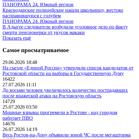
ПАНОРАМА 24. Южный регион
Краснодарские полицейские нашли школьницу, жестоко
расправившуюся с голубем
ПАНОРАМА 24. Южный регион
В Адыгее следователи возбудили уголовное дело по факту
смерти пенсионерки от укусов макаки
Показать ещё
Самое просматриваемое
29.06.2026 18:48
На съезде «Единой России» утвердили список кандидатов от
Ростовской области на выборы в Государственную Думу
16422
27.07.2026 11:11
До восьми человек увеличилось количество пострадавших
после вражеской атаки на Ростовскую область
14729
25.07.2026 03:50
Мощные взрывы прогремели в Ростове - над городом
работает ПВО
14676
26.07.2026 14:19
Весь Ростов-на-Дону объявили зоной ЧС после мегашторма