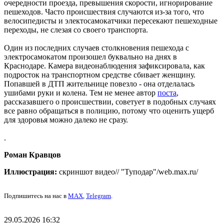
очередности проезда, превышения скорости, игнорирование
пешеходов. Часто происшествия случаются из-за того, что
велосипедисты и электосамокатчики пересекают пешеходные
переходы, не слезая со своего транспорта.
Один из последних случаев столкновения пешехода с
электросамокатом произошел буквально на днях в
Краснодаре. Камера видеонаблюдения зафиксировала, как
подросток на транспортном средстве сбивает женщину.
Попавшей в ДТП жительнице повезло - она отделалась
ушибами руки и колена. Тем не менее автор
поста
,
рассказавшего о происшествии, советует в подобных случаях
все равно обращаться в полицию, потому что оценить ущерб
для здоровья можно далеко не сразу.
.
Роман Кравцов
Иллюстрация:
скриншот видео// "Туподар"/web.max.ru/
Подпишитесь на нас в
MAX
,
Telegram
.
29.05.2026 16:32