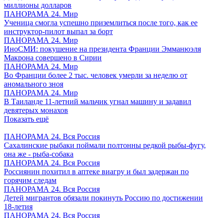
миллионы долларов
ПАНОРАМА 24. Мир
Ученица смогла успешно приземлиться после того, как ее
инструктор-пилот выпал за борт
ПАНОРАМА 24. Мир
ИноСМИ: покушение на президента Франции Эмманюэля
Макрона совершено в Сирии
ПАНОРАМА 24. Мир
Во Франции более 2 тыс. человек умерли за неделю от
аномального зноя
ПАНОРАМА 24. Мир
В Таиланде 11-летний мальчик угнал машину и задавил
девятерых монахов
Показать ещё
ПАНОРАМА 24. Вся Россия
Сахалинские рыбаки поймали полтонны редкой рыбы-фугу,
она же - рыба-собака
ПАНОРАМА 24. Вся Россия
Россиянин похитил в аптеке виагру и был задержан по
горячим следам
ПАНОРАМА 24. Вся Россия
Детей мигрантов обязали покинуть Россию по достижении
18-летия
ПАНОРАМА 24. Вся Россия