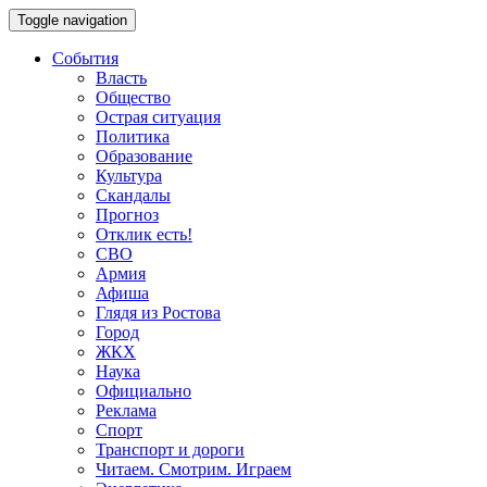
Toggle navigation
События
Власть
Общество
Острая ситуация
Политика
Образование
Культура
Скандалы
Прогноз
Отклик есть!
СВО
Армия
Афиша
Глядя из Ростова
Город
ЖКХ
Наука
Официально
Реклама
Спорт
Транспорт и дороги
Читаем. Смотрим. Играем