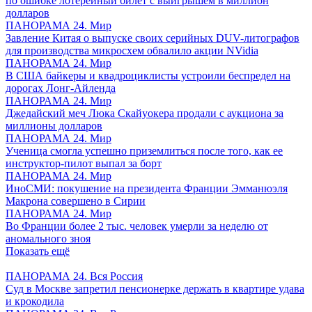
по ошибке лотерейный билет с выигрышем в миллион
долларов
ПАНОРАМА 24. Мир
Завление Китая о выпуске своих серийных DUV-литографов
для производства микросхем обвалило акции NVidia
ПАНОРАМА 24. Мир
В США байкеры и квадроциклисты устроили беспредел на
дорогах Лонг-Айленда
ПАНОРАМА 24. Мир
Джедайский меч Люка Скайуокера продали с аукциона за
миллионы долларов
ПАНОРАМА 24. Мир
Ученица смогла успешно приземлиться после того, как ее
инструктор-пилот выпал за борт
ПАНОРАМА 24. Мир
ИноСМИ: покушение на президента Франции Эмманюэля
Макрона совершено в Сирии
ПАНОРАМА 24. Мир
Во Франции более 2 тыс. человек умерли за неделю от
аномального зноя
Показать ещё
ПАНОРАМА 24. Вся Россия
Суд в Москве запретил пенсионерке держать в квартире удава
и крокодила