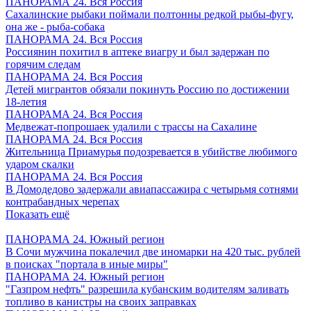
ПАНОРАМА 24. Вся Россия
Сахалинские рыбаки поймали полтонны редкой рыбы-фугу,
она же - рыба-собака
ПАНОРАМА 24. Вся Россия
Россиянин похитил в аптеке виагру и был задержан по
горячим следам
ПАНОРАМА 24. Вся Россия
Детей мигрантов обязали покинуть Россию по достижении
18-летия
ПАНОРАМА 24. Вся Россия
Медвежат-попрошаек удалили с трассы на Сахалине
ПАНОРАМА 24. Вся Россия
Жительница Приамурья подозревается в убийстве любимого
ударом скалки
ПАНОРАМА 24. Вся Россия
В Домодедово задержали авиапассажира с четырьмя сотнями
контрабандных черепах
Показать ещё
ПАНОРАМА 24. Южный регион
В Сочи мужчина покалечил две иномарки на 420 тыс. рублей
в поисках "портала в иные миры"
ПАНОРАМА 24. Южный регион
"Газпром нефть" разрешила кубанским водителям заливать
топливо в канистры на своих заправках