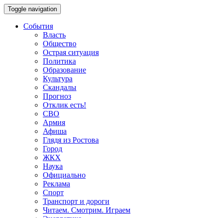
Toggle navigation
События
Власть
Общество
Острая ситуация
Политика
Образование
Культура
Скандалы
Прогноз
Отклик есть!
СВО
Армия
Афиша
Глядя из Ростова
Город
ЖКХ
Наука
Официально
Реклама
Спорт
Транспорт и дороги
Читаем. Смотрим. Играем