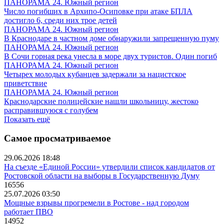
ПАНОРАМА 24. Южный регион
Число погибших в Архипо-Осиповке при атаке БПЛА
достигло 6, среди них трое детей
ПАНОРАМА 24. Южный регион
В Краснодаре в частном доме обнаружили запрещенную пуму
ПАНОРАМА 24. Южный регион
В Сочи горная река унесла в море двух туристов. Один погиб
ПАНОРАМА 24. Южный регион
Четырех молодых кубанцев задержали за нацистское
приветствие
ПАНОРАМА 24. Южный регион
Краснодарские полицейские нашли школьницу, жестоко
расправившуюся с голубем
Показать ещё
Самое просматриваемое
29.06.2026 18:48
На съезде «Единой России» утвердили список кандидатов от
Ростовской области на выборы в Государственную Думу
16556
25.07.2026 03:50
Мощные взрывы прогремели в Ростове - над городом
работает ПВО
14952