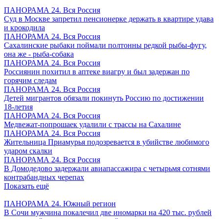
ПАНОРАМА 24. Вся Россия
Суд в Москве запретил пенсионерке держать в квартире удава
и крокодила
ПАНОРАМА 24. Вся Россия
Сахалинские рыбаки поймали полтонны редкой рыбы-фугу,
она же - рыба-собака
ПАНОРАМА 24. Вся Россия
Россиянин похитил в аптеке виагру и был задержан по
горячим следам
ПАНОРАМА 24. Вся Россия
Детей мигрантов обязали покинуть Россию по достижении
18-летия
ПАНОРАМА 24. Вся Россия
Медвежат-попрошаек удалили с трассы на Сахалине
ПАНОРАМА 24. Вся Россия
Жительница Приамурья подозревается в убийстве любимого
ударом скалки
ПАНОРАМА 24. Вся Россия
В Домодедово задержали авиапассажира с четырьмя сотнями
контрабандных черепах
Показать ещё
ПАНОРАМА 24. Южный регион
В Сочи мужчина покалечил две иномарки на 420 тыс. рублей