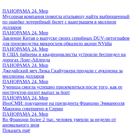
ПАНОРАМА 24. Мир
Мусорная компания помогла итальянцу найти выброшенный
по ошибке лотерейный билет с выигрышем в миллион
долларов
ПАНОРАМА 24. Мир
Завление Китая о выпуске своих серийных DUV-литографов
для производства микросхем обвалило акции NVidia
ПАНОРАМА 24. Мир
В США байкеры и квадроциклисты устроили беспредел на
дорогах Лонг-Айленда
ПАНОРАМА 24. Мир
Джедайский меч Люка Скайуокера продали с аукциона за
миллионы долларов
ПАНОРАМА 24. Мир
Ученица смогла успешно приземлиться после того, как ее
инструктор-пилот выпал за борт
ПАНОРАМА 24. Мир
ИноСМИ: покушение на президента Франции Эмманюэля
Макрона совершено в Сирии
ПАНОРАМА 24. Мир
Во Франции более 2 тыс. человек умерли за неделю от
аномального зноя
Показать ещё