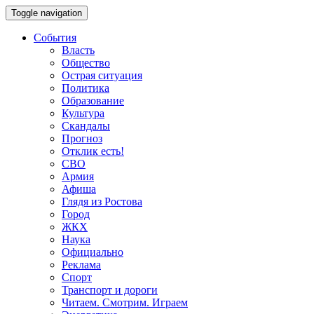
Toggle navigation
События
Власть
Общество
Острая ситуация
Политика
Образование
Культура
Скандалы
Прогноз
Отклик есть!
СВО
Армия
Афиша
Глядя из Ростова
Город
ЖКХ
Наука
Официально
Реклама
Спорт
Транспорт и дороги
Читаем. Смотрим. Играем