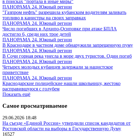
в поисках "портала в иные миры"
ПАНОРАМА 24. Южный регион
"Газпром нефть" разрешила кубанским водителям заливать
топливо в канистры на своих заправках
ПАНОРАМА 24. Южный регион
Число погибших в Архипо-Осиповке при атаке БПЛА
достигло 6, среди них трое детей
ПАНОРАМА 24. Южный регион
В Краснодаре в частном доме обнаружили запрещенную пуму
ПАНОРАМА 24. Южный регион
В Сочи горная река унесла в море двух туристов. Один погиб
ПАНОРАМА 24. Южный регион
Четырех молодых кубанцев задержали за нацистское
приветствие
ПАНОРАМА 24. Южный регион
Краснодарские полицейские нашли школьницу, жестоко
расправившуюся с голубем
Показать ещё
Самое просматриваемое
29.06.2026 18:48
На съезде «Единой России» утвердили список кандидатов от
Ростовской области на выборы в Государственную Думу
16527