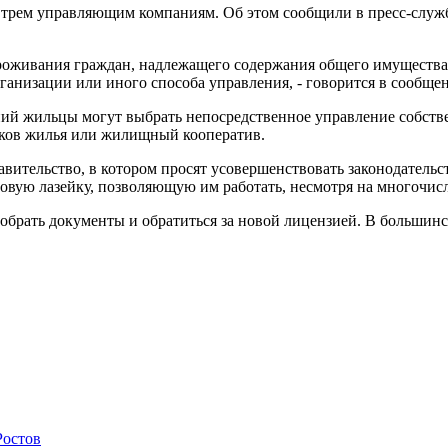
трем управляющим компаниям. Об этом сообщили в пресс-служб
проживания граждан, надлежащего содержания общего имуществ
анизации или иного способа управления, - говорится в сообще
ний жильцы могут выбрать непосредственное управление собств
иков жилья или жилищный кооператив.
авительство, в котором просят усовершенствовать законодател
овую лазейку, позволяющую им работать, несмотря на многочис
собрать документы и обратиться за новой лицензией. В большин
Ростов