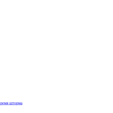
 время шторма