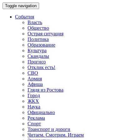
Toggle navigation
События
Власть
Общество
Острая ситуация
Политика
Образование
Культура
Скандалы
Прогноз
Отклик есть!
СВО
Армия
Афиша
Глядя из Ростова
Город
ЖКХ
Наука
Официально
Реклама
Спорт
Транспорт и дороги
Читаем. Смотрим. Играем