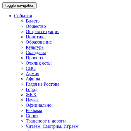
Toggle navigation
События
Власть
Общество
Острая ситуация
Политика
Образование
Культура
Скандалы
Прогноз
Отклик есть!
СВО
Армия
Афиша
Глядя из Ростова
Город
ЖКХ
Наука
Официально
Реклама
Спорт
Транспорт и дороги
Читаем. Смотрим. Играем