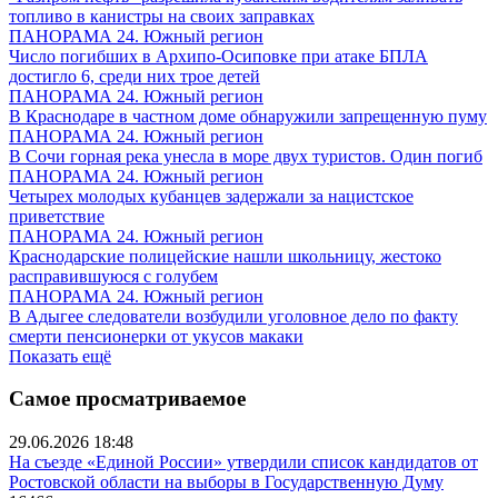
топливо в канистры на своих заправках
ПАНОРАМА 24. Южный регион
Число погибших в Архипо-Осиповке при атаке БПЛА
достигло 6, среди них трое детей
ПАНОРАМА 24. Южный регион
В Краснодаре в частном доме обнаружили запрещенную пуму
ПАНОРАМА 24. Южный регион
В Сочи горная река унесла в море двух туристов. Один погиб
ПАНОРАМА 24. Южный регион
Четырех молодых кубанцев задержали за нацистское
приветствие
ПАНОРАМА 24. Южный регион
Краснодарские полицейские нашли школьницу, жестоко
расправившуюся с голубем
ПАНОРАМА 24. Южный регион
В Адыгее следователи возбудили уголовное дело по факту
смерти пенсионерки от укусов макаки
Показать ещё
Самое просматриваемое
29.06.2026 18:48
На съезде «Единой России» утвердили список кандидатов от
Ростовской области на выборы в Государственную Думу