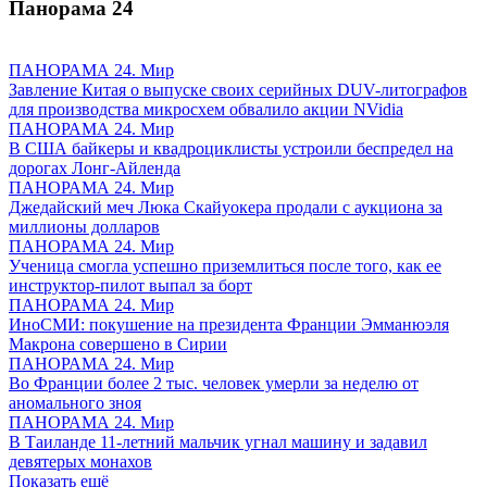
Панорама
24
ПАНОРАМА 24. Мир
Завление Китая о выпуске своих серийных DUV-литографов
для производства микросхем обвалило акции NVidia
ПАНОРАМА 24. Мир
В США байкеры и квадроциклисты устроили беспредел на
дорогах Лонг-Айленда
ПАНОРАМА 24. Мир
Джедайский меч Люка Скайуокера продали с аукциона за
миллионы долларов
ПАНОРАМА 24. Мир
Ученица смогла успешно приземлиться после того, как ее
инструктор-пилот выпал за борт
ПАНОРАМА 24. Мир
ИноСМИ: покушение на президента Франции Эмманюэля
Макрона совершено в Сирии
ПАНОРАМА 24. Мир
Во Франции более 2 тыс. человек умерли за неделю от
аномального зноя
ПАНОРАМА 24. Мир
В Таиланде 11-летний мальчик угнал машину и задавил
девятерых монахов
Показать ещё