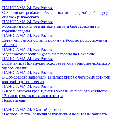
ПАНОРАМА 24. Вся Россия
Сахалинские рыбаки поймали полтонны редкой рыбы-фугу,
она же - рыба-собака
ПАНОРАМА 24. Вся Россия
Россиянин похитил в аптеке виагру и был задержан по
горячим следам
ПАНОРАМА 24. Вся Россия
Детей мигрантов обязали покинуть Россию по достижении
18-летия
ПАНОРАМА 24. Вся Россия
Медвежат-попрошаек удалили с трассы на Сахалине
ПАНОРАМА 24. Вся Россия
Жительница Приамурья подозревается в убийстве любимого
ударом скалки
ПАНОРАМА 24. Вся Россия
В Домодедово задержали авиапассажира с четырьмя сотнями
контрабандных черепах
ПАНОРАМА 24. Вся Россия
В Красноярском крае туристы украли из рыбного хозяйства
12-килограммового живого осетра
Показать ещё
ПАНОРАМА 24. Южный регион
"Газпром нефть" разрешила кубанским водителям заливать