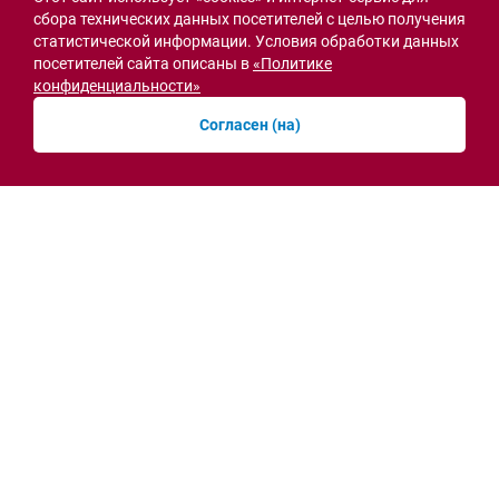
сбора технических данных посетителей с целью получения
статистической информации. Условия обработки данных
посетителей сайта описаны в
«Политике
Острая ситуация
конфиденциальности»
Согласен (на)
Мобильная приёмная МВД открылась в СЖМ
Ростова на месте ночного пожара
вчера, 10:41
Новости рубрики