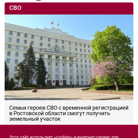
СВО
Семьи героев СВО с временной регистрацией
в Ростовской области смогут получить
земельный участок
30.07.2026 13:05
Новости рубрики
Этот сайт использует «cookies» и интернет-сервис для