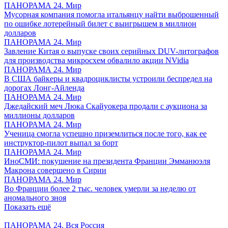
ПАНОРАМА 24. Мир
Мусорная компания помогла итальянцу найти выброшенный
по ошибке лотерейный билет с выигрышем в миллион
долларов
ПАНОРАМА 24. Мир
Завление Китая о выпуске своих серийных DUV-литографов
для производства микросхем обвалило акции NVidia
ПАНОРАМА 24. Мир
В США байкеры и квадроциклисты устроили беспредел на
дорогах Лонг-Айленда
ПАНОРАМА 24. Мир
Джедайский меч Люка Скайуокера продали с аукциона за
миллионы долларов
ПАНОРАМА 24. Мир
Ученица смогла успешно приземлиться после того, как ее
инструктор-пилот выпал за борт
ПАНОРАМА 24. Мир
ИноСМИ: покушение на президента Франции Эмманюэля
Макрона совершено в Сирии
ПАНОРАМА 24. Мир
Во Франции более 2 тыс. человек умерли за неделю от
аномального зноя
Показать ещё
ПАНОРАМА 24. Вся Россия