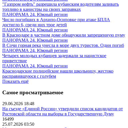
"Газпром нефть" разрешила кубанским водителям заливать
топливо в канистры на своих заправках
ПАНОРАМА 24. Южный регион
Число погибших в Архипо-Осиповке при атаке БПЛА
достигло 6, среди них трое детей
ПАНОРАМА 24. Южный регион
В Краснодаре в частном доме обнаружили запрещенную пуму
ПАНОРАМА 24. Южный регион
В Сочи горная река унесла в море двух туристов. Один погиб
ПАНОРАМА 24. Южный регион
Четырех молодых кубанцев задержали за нацистское
приветствие
ПАНОРАМА 24. Южный регион
Краснодарские полицейские нашли школьницу, жестоко
расправившуюся с голубем
Показать ещё
Самое просматриваемое
29.06.2026 18:48
На съезде «Единой России» утвердили список кандидатов от
Ростовской области на выборы в Государственную Думу
16499
25.07.2026 03:50