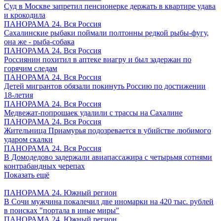
Суд в Москве запретил пенсионерке держать в квартире удава
и крокодила
ПАНОРАМА 24. Вся Россия
Сахалинские рыбаки поймали полтонны редкой рыбы-фугу,
она же - рыба-собака
ПАНОРАМА 24. Вся Россия
Россиянин похитил в аптеке виагру и был задержан по
горячим следам
ПАНОРАМА 24. Вся Россия
Детей мигрантов обязали покинуть Россию по достижении
18-летия
ПАНОРАМА 24. Вся Россия
Медвежат-попрошаек удалили с трассы на Сахалине
ПАНОРАМА 24. Вся Россия
Жительница Приамурья подозревается в убийстве любимого
ударом скалки
ПАНОРАМА 24. Вся Россия
В Домодедово задержали авиапассажира с четырьмя сотнями
контрабандных черепах
Показать ещё
ПАНОРАМА 24. Южный регион
В Сочи мужчина покалечил две иномарки на 420 тыс. рублей
в поисках "портала в иные миры"
ПАНОРАМА 24. Южный регион