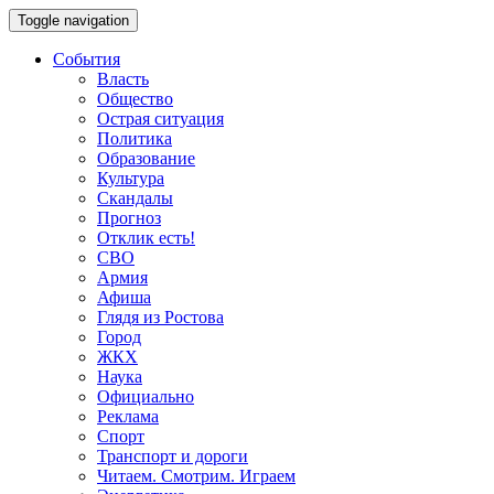
Toggle navigation
События
Власть
Общество
Острая ситуация
Политика
Образование
Культура
Скандалы
Прогноз
Отклик есть!
СВО
Армия
Афиша
Глядя из Ростова
Город
ЖКХ
Наука
Официально
Реклама
Спорт
Транспорт и дороги
Читаем. Смотрим. Играем