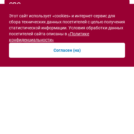
СВО
Этот сайт использует «cookies» и интернет-сервис для
сбора технических данных посетителей с целью получения
статистической информации. Условия обработки данных
посетителей сайта описаны в
«Политике
конфиденциальности»
Согласен (на)
Семьи героев СВО с временной регистрацией
в Ростовской области смогут получить
земельный участок
30.07.2026 13:05
Новости рубрики