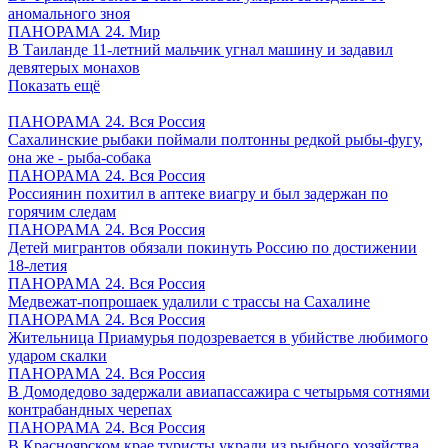
аномального зноя
ПАНОРАМА 24. Мир
В Таиланде 11-летний мальчик угнал машину и задавил
девятерых монахов
Показать ещё
ПАНОРАМА 24. Вся Россия
Сахалинские рыбаки поймали полтонны редкой рыбы-фугу,
она же - рыба-собака
ПАНОРАМА 24. Вся Россия
Россиянин похитил в аптеке виагру и был задержан по
горячим следам
ПАНОРАМА 24. Вся Россия
Детей мигрантов обязали покинуть Россию по достижении
18-летия
ПАНОРАМА 24. Вся Россия
Медвежат-попрошаек удалили с трассы на Сахалине
ПАНОРАМА 24. Вся Россия
Жительница Приамурья подозревается в убийстве любимого
ударом скалки
ПАНОРАМА 24. Вся Россия
В Домодедово задержали авиапассажира с четырьмя сотнями
контрабандных черепах
ПАНОРАМА 24. Вся Россия
В Красноярском крае туристы украли из рыбного хозяйства