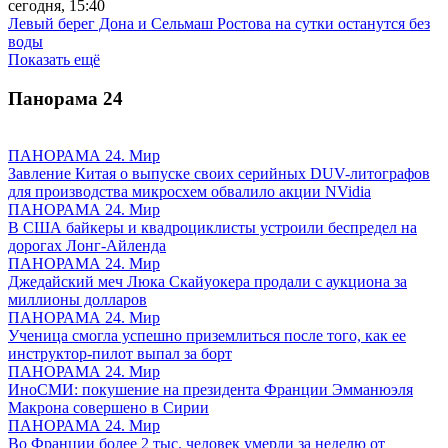
сегодня, 15:40
Левый берег Дона и Сельмаш Ростова на сутки останутся без
воды
Показать ещё
Панорама
24
ПАНОРАМА 24. Мир
Завление Китая о выпуске своих серийных DUV-литографов
для производства микросхем обвалило акции NVidia
ПАНОРАМА 24. Мир
В США байкеры и квадроциклисты устроили беспредел на
дорогах Лонг-Айленда
ПАНОРАМА 24. Мир
Джедайский меч Люка Скайуокера продали с аукциона за
миллионы долларов
ПАНОРАМА 24. Мир
Ученица смогла успешно приземлиться после того, как ее
инструктор-пилот выпал за борт
ПАНОРАМА 24. Мир
ИноСМИ: покушение на президента Франции Эмманюэля
Макрона совершено в Сирии
ПАНОРАМА 24. Мир
Во Франции более 2 тыс. человек умерли за неделю от