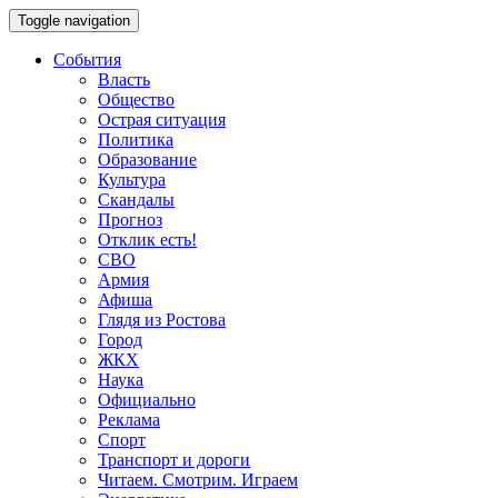
Toggle navigation
События
Власть
Общество
Острая ситуация
Политика
Образование
Культура
Скандалы
Прогноз
Отклик есть!
СВО
Армия
Афиша
Глядя из Ростова
Город
ЖКХ
Наука
Официально
Реклама
Спорт
Транспорт и дороги
Читаем. Смотрим. Играем