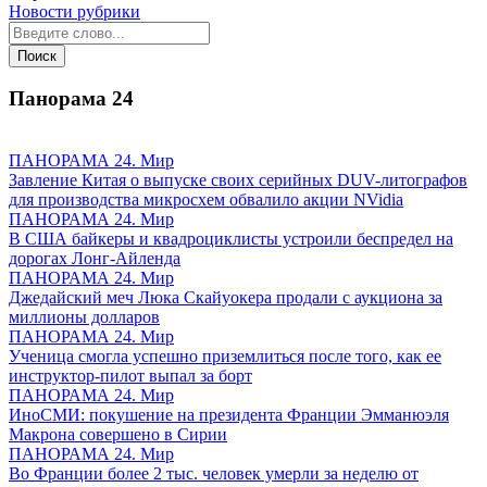
Новости рубрики
Панорама
24
ПАНОРАМА 24. Мир
Завление Китая о выпуске своих серийных DUV-литографов
для производства микросхем обвалило акции NVidia
ПАНОРАМА 24. Мир
В США байкеры и квадроциклисты устроили беспредел на
дорогах Лонг-Айленда
ПАНОРАМА 24. Мир
Джедайский меч Люка Скайуокера продали с аукциона за
миллионы долларов
ПАНОРАМА 24. Мир
Ученица смогла успешно приземлиться после того, как ее
инструктор-пилот выпал за борт
ПАНОРАМА 24. Мир
ИноСМИ: покушение на президента Франции Эмманюэля
Макрона совершено в Сирии
ПАНОРАМА 24. Мир
Во Франции более 2 тыс. человек умерли за неделю от