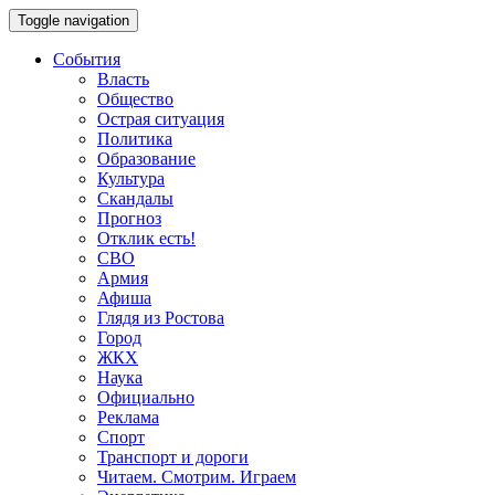
Toggle navigation
События
Власть
Общество
Острая ситуация
Политика
Образование
Культура
Скандалы
Прогноз
Отклик есть!
СВО
Армия
Афиша
Глядя из Ростова
Город
ЖКХ
Наука
Официально
Реклама
Спорт
Транспорт и дороги
Читаем. Смотрим. Играем