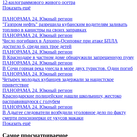
12-килограммового живого осетра
Показать ещё
ПАНОРАМА 24. Южный регион
"Газпром нефть" разрешила кубанским водителям заливать
топливо в канистры на своих заправках
ПАНОРАМА 24. Южный регион
Число погибших в Архипо-Осиповке при атаке БПЛА
достигло 6, среди них трое детей
ПАНОРАМА 24. Южный регион
В Краснодаре в частном доме обнаружили запрещенную пуму
ПАНОРАМА 24. Южный регион
В Сочи горная река унесла в море двух туристов. Один погиб
ПАНОРАМА 24. Южный регион
Четырех молодых кубанцев задержали за нацистское
приветствие
ПАНОРАМА 24. Южный регион
Краснодарские полицейские нашли школьницу, жестоко
расправившуюся с голубем
ПАНОРАМА 24. Южный регион
В Адыгее следователи возбудили уголовное дело по факту
смерти пенсионерки от укусов макаки
Показать ещё
Самое просматриваемое