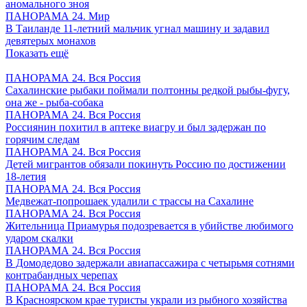
аномального зноя
ПАНОРАМА 24. Мир
В Таиланде 11-летний мальчик угнал машину и задавил
девятерых монахов
Показать ещё
ПАНОРАМА 24. Вся Россия
Сахалинские рыбаки поймали полтонны редкой рыбы-фугу,
она же - рыба-собака
ПАНОРАМА 24. Вся Россия
Россиянин похитил в аптеке виагру и был задержан по
горячим следам
ПАНОРАМА 24. Вся Россия
Детей мигрантов обязали покинуть Россию по достижении
18-летия
ПАНОРАМА 24. Вся Россия
Медвежат-попрошаек удалили с трассы на Сахалине
ПАНОРАМА 24. Вся Россия
Жительница Приамурья подозревается в убийстве любимого
ударом скалки
ПАНОРАМА 24. Вся Россия
В Домодедово задержали авиапассажира с четырьмя сотнями
контрабандных черепах
ПАНОРАМА 24. Вся Россия
В Красноярском крае туристы украли из рыбного хозяйства