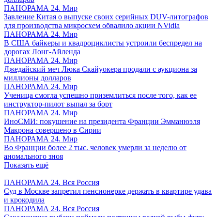
ПАНОРАМА 24. Мир
Завление Китая о выпуске своих серийных DUV-литографов
для производства микросхем обвалило акции NVidia
ПАНОРАМА 24. Мир
В США байкеры и квадроциклисты устроили беспредел на
дорогах Лонг-Айленда
ПАНОРАМА 24. Мир
Джедайский меч Люка Скайуокера продали с аукциона за
миллионы долларов
ПАНОРАМА 24. Мир
Ученица смогла успешно приземлиться после того, как ее
инструктор-пилот выпал за борт
ПАНОРАМА 24. Мир
ИноСМИ: покушение на президента Франции Эмманюэля
Макрона совершено в Сирии
ПАНОРАМА 24. Мир
Во Франции более 2 тыс. человек умерли за неделю от
аномального зноя
Показать ещё
ПАНОРАМА 24. Вся Россия
Суд в Москве запретил пенсионерке держать в квартире удава
и крокодила
ПАНОРАМА 24. Вся Россия