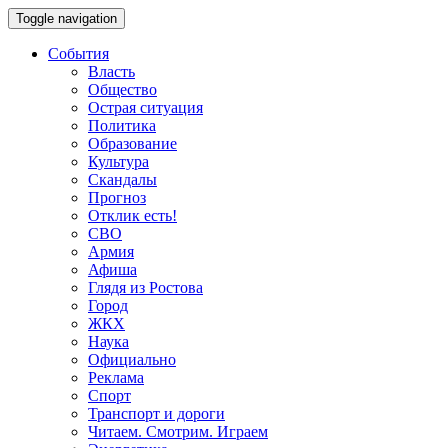
Toggle navigation
События
Власть
Общество
Острая ситуация
Политика
Образование
Культура
Скандалы
Прогноз
Отклик есть!
СВО
Армия
Афиша
Глядя из Ростова
Город
ЖКХ
Наука
Официально
Реклама
Спорт
Транспорт и дороги
Читаем. Смотрим. Играем