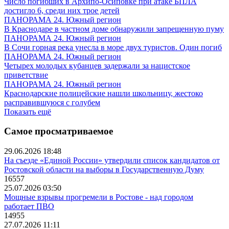
Число погибших в Архипо-Осиповке при атаке БПЛА
достигло 6, среди них трое детей
ПАНОРАМА 24. Южный регион
В Краснодаре в частном доме обнаружили запрещенную пуму
ПАНОРАМА 24. Южный регион
В Сочи горная река унесла в море двух туристов. Один погиб
ПАНОРАМА 24. Южный регион
Четырех молодых кубанцев задержали за нацистское
приветствие
ПАНОРАМА 24. Южный регион
Краснодарские полицейские нашли школьницу, жестоко
расправившуюся с голубем
Показать ещё
Самое просматриваемое
29.06.2026 18:48
На съезде «Единой России» утвердили список кандидатов от
Ростовской области на выборы в Государственную Думу
16557
25.07.2026 03:50
Мощные взрывы прогремели в Ростове - над городом
работает ПВО
14955
27.07.2026 11:11