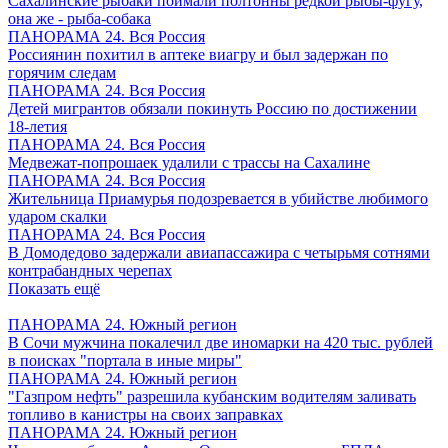
Сахалинские рыбаки поймали полтонны редкой рыбы-фугу,
она же - рыба-собака
ПАНОРАМА 24. Вся Россия
Россиянин похитил в аптеке виагру и был задержан по
горячим следам
ПАНОРАМА 24. Вся Россия
Детей мигрантов обязали покинуть Россию по достижении
18-летия
ПАНОРАМА 24. Вся Россия
Медвежат-попрошаек удалили с трассы на Сахалине
ПАНОРАМА 24. Вся Россия
Жительница Приамурья подозревается в убийстве любимого
ударом скалки
ПАНОРАМА 24. Вся Россия
В Домодедово задержали авиапассажира с четырьмя сотнями
контрабандных черепах
Показать ещё
ПАНОРАМА 24. Южный регион
В Сочи мужчина покалечил две иномарки на 420 тыс. рублей
в поисках "портала в иные миры"
ПАНОРАМА 24. Южный регион
"Газпром нефть" разрешила кубанским водителям заливать
топливо в канистры на своих заправках
ПАНОРАМА 24. Южный регион