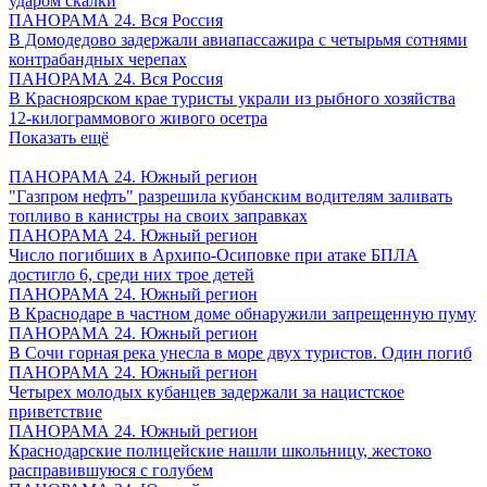
ударом скалки
ПАНОРАМА 24. Вся Россия
В Домодедово задержали авиапассажира с четырьмя сотнями
контрабандных черепах
ПАНОРАМА 24. Вся Россия
В Красноярском крае туристы украли из рыбного хозяйства
12-килограммового живого осетра
Показать ещё
ПАНОРАМА 24. Южный регион
"Газпром нефть" разрешила кубанским водителям заливать
топливо в канистры на своих заправках
ПАНОРАМА 24. Южный регион
Число погибших в Архипо-Осиповке при атаке БПЛА
достигло 6, среди них трое детей
ПАНОРАМА 24. Южный регион
В Краснодаре в частном доме обнаружили запрещенную пуму
ПАНОРАМА 24. Южный регион
В Сочи горная река унесла в море двух туристов. Один погиб
ПАНОРАМА 24. Южный регион
Четырех молодых кубанцев задержали за нацистское
приветствие
ПАНОРАМА 24. Южный регион
Краснодарские полицейские нашли школьницу, жестоко
расправившуюся с голубем