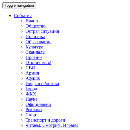
Toggle navigation
События
Власть
Общество
Острая ситуация
Политика
Образование
Культура
Скандалы
Прогноз
Отклик есть!
СВО
Армия
Афиша
Глядя из Ростова
Город
ЖКХ
Наука
Официально
Реклама
Спорт
Транспорт и дороги
Читаем. Смотрим. Играем