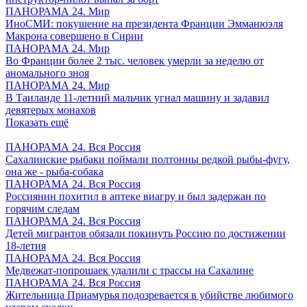
ПАНОРАМА 24. Мир
ИноСМИ: покушение на президента Франции Эмманюэля
Макрона совершено в Сирии
ПАНОРАМА 24. Мир
Во Франции более 2 тыс. человек умерли за неделю от
аномального зноя
ПАНОРАМА 24. Мир
В Таиланде 11-летний мальчик угнал машину и задавил
девятерых монахов
Показать ещё
ПАНОРАМА 24. Вся Россия
Сахалинские рыбаки поймали полтонны редкой рыбы-фугу,
она же - рыба-собака
ПАНОРАМА 24. Вся Россия
Россиянин похитил в аптеке виагру и был задержан по
горячим следам
ПАНОРАМА 24. Вся Россия
Детей мигрантов обязали покинуть Россию по достижении
18-летия
ПАНОРАМА 24. Вся Россия
Медвежат-попрошаек удалили с трассы на Сахалине
ПАНОРАМА 24. Вся Россия
Жительница Приамурья подозревается в убийстве любимого