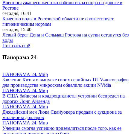
Военнослужащего жестоко избили из-за спора на дороге в
Ростове
сегодня, 16:41
Качество воды в Ростовской области не соответствует
гигиеническим нормам
сегодня, 15:40
Левый берег Дона и Сельмаш Ростова на сутки останутся без
воды
Показать ещё
Панорама
24
ПАНОРАМА 24. Мир
Завление Китая о выпуске своих серийных DUV-литографов
для производства микросхем обвалило акции NVidia
ПАНОРАМА 24. Мир
В США байкеры и квадроциклисты устроили беспредел на
дорогах Лонг-Айленда
ПАНОРАМА 24. Мир
Джедайский меч Люка Скайуокера продали с аукциона за
миллионы долларов
ПАНОРАМА 24. Мир
Ученица смогла успешно приземлиться после того, как ее
инструктор-пилот выпал за борт