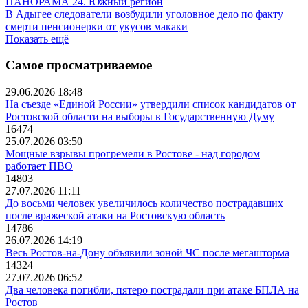
ПАНОРАМА 24. Южный регион
В Адыгее следователи возбудили уголовное дело по факту
смерти пенсионерки от укусов макаки
Показать ещё
Самое просматриваемое
29.06.2026 18:48
На съезде «Единой России» утвердили список кандидатов от
Ростовской области на выборы в Государственную Думу
16474
25.07.2026 03:50
Мощные взрывы прогремели в Ростове - над городом
работает ПВО
14803
27.07.2026 11:11
До восьми человек увеличилось количество пострадавших
после вражеской атаки на Ростовскую область
14786
26.07.2026 14:19
Весь Ростов-на-Дону объявили зоной ЧС после мегашторма
14324
27.07.2026 06:52
Два человека погибли, пятеро пострадали при атаке БПЛА на
Ростов