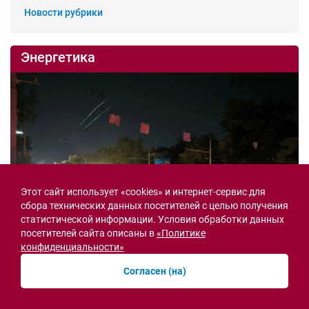
Новости рубрики
Энергетика
Этот сайт использует «cookies» и интернет-сервис для
сбора технических данных посетителей с целью получения
статистической информации. Условия обработки данных
посетителей сайта описаны в
«Политике
конфиденциальности»
Согласен (на)
Новые кабельные линии построят в Ростове
на Нагибина из-за постоянных аварий