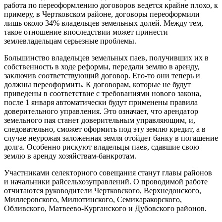
работа по переоформлению договоров ведется крайне плохо, к
примеру, в Чертковском районе, договоры переоформили
лишь около 34% владельцев земельных долей. Между тем,
такое отношение впоследствии может принести
землевладельцам серьезные проблемы.
Большинство владельцев земельных паев, получивших их в
собственность в ходе реформы, передали землю в аренду,
заключив соответствующий договор. Его-то они теперь и
должны переоформить. К договорам, которые не будут
приведены в соответствие с требованиями нового закона,
после 1 января автоматически будут применены правила
доверительного управления. Это означает, что арендатор
земельного пая станет доверительным управляющим, и,
следовательно, сможет оформить под эту землю кредит, а в
случае неурожая заложенная земля отойдет банку в погашение
долга. Особенно рискуют владельцы паев, сдавшие свою
землю в аренду хозяйствам-банкротам.
Участниками селекторного совещания станут главы районов
и начальники райсельхозуправлений. О проводимой работе
отчитаются руководители Чертковского, Верхнедонского,
Миллеровского, Милютинского, Семикаракорского,
Обливского, Матвеево-Курганского и Дубовского районов.