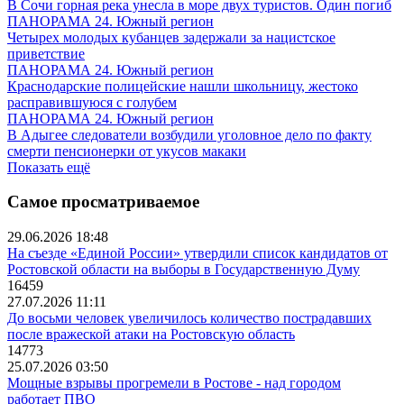
В Сочи горная река унесла в море двух туристов. Один погиб
ПАНОРАМА 24. Южный регион
Четырех молодых кубанцев задержали за нацистское
приветствие
ПАНОРАМА 24. Южный регион
Краснодарские полицейские нашли школьницу, жестоко
расправившуюся с голубем
ПАНОРАМА 24. Южный регион
В Адыгее следователи возбудили уголовное дело по факту
смерти пенсионерки от укусов макаки
Показать ещё
Самое просматриваемое
29.06.2026 18:48
На съезде «Единой России» утвердили список кандидатов от
Ростовской области на выборы в Государственную Думу
16459
27.07.2026 11:11
До восьми человек увеличилось количество пострадавших
после вражеской атаки на Ростовскую область
14773
25.07.2026 03:50
Мощные взрывы прогремели в Ростове - над городом
работает ПВО