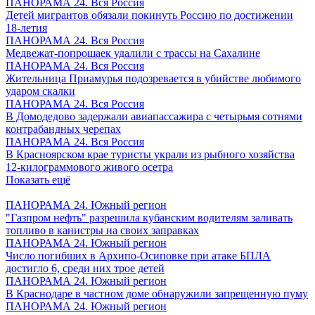
ПАНОРАМА 24. Вся Россия
Детей мигрантов обязали покинуть Россию по достижении
18-летия
ПАНОРАМА 24. Вся Россия
Медвежат-попрошаек удалили с трассы на Сахалине
ПАНОРАМА 24. Вся Россия
Жительница Приамурья подозревается в убийстве любимого
ударом скалки
ПАНОРАМА 24. Вся Россия
В Домодедово задержали авиапассажира с четырьмя сотнями
контрабандных черепах
ПАНОРАМА 24. Вся Россия
В Красноярском крае туристы украли из рыбного хозяйства
12-килограммового живого осетра
Показать ещё
ПАНОРАМА 24. Южный регион
"Газпром нефть" разрешила кубанским водителям заливать
топливо в канистры на своих заправках
ПАНОРАМА 24. Южный регион
Число погибших в Архипо-Осиповке при атаке БПЛА
достигло 6, среди них трое детей
ПАНОРАМА 24. Южный регион
В Краснодаре в частном доме обнаружили запрещенную пуму
ПАНОРАМА 24. Южный регион