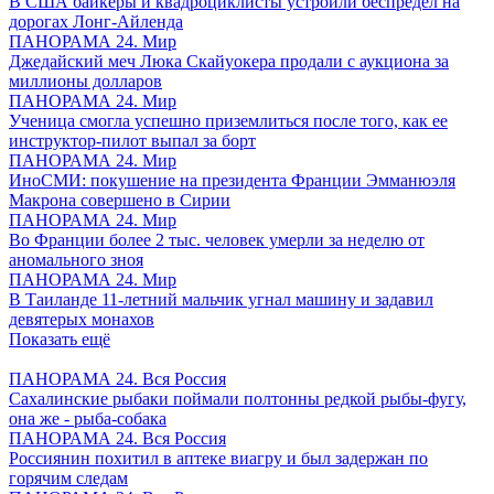
В США байкеры и квадроциклисты устроили беспредел на
дорогах Лонг-Айленда
ПАНОРАМА 24. Мир
Джедайский меч Люка Скайуокера продали с аукциона за
миллионы долларов
ПАНОРАМА 24. Мир
Ученица смогла успешно приземлиться после того, как ее
инструктор-пилот выпал за борт
ПАНОРАМА 24. Мир
ИноСМИ: покушение на президента Франции Эмманюэля
Макрона совершено в Сирии
ПАНОРАМА 24. Мир
Во Франции более 2 тыс. человек умерли за неделю от
аномального зноя
ПАНОРАМА 24. Мир
В Таиланде 11-летний мальчик угнал машину и задавил
девятерых монахов
Показать ещё
ПАНОРАМА 24. Вся Россия
Сахалинские рыбаки поймали полтонны редкой рыбы-фугу,
она же - рыба-собака
ПАНОРАМА 24. Вся Россия
Россиянин похитил в аптеке виагру и был задержан по
горячим следам