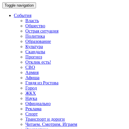
Toggle navigation
События
Власть
Общество
Острая ситуация
Политика
Образование
Культура
Скандалы
Прогноз
Отклик есть!
СВО
Армия
Афиша
Глядя из Ростова
Город
ЖКХ
Наука
Официально
Реклама
Спорт
Транспорт и дороги
Читаем. Смотрим. Играем