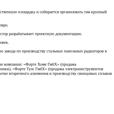
дственную площадку и собирается организовать там крупный
евро.
вестор разрабатывает проектную документацию.
овек.
о завода по производству стальных панельных радиаторов в
ные компании: «Форте Хоме ГмбХ» (продажа
хники), «Форте Тулс ГмбХ» (продажа электроинструментов
ботке вторичного алюминия и производству свинцовых сплавов