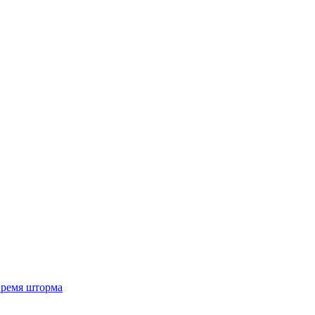
 время шторма