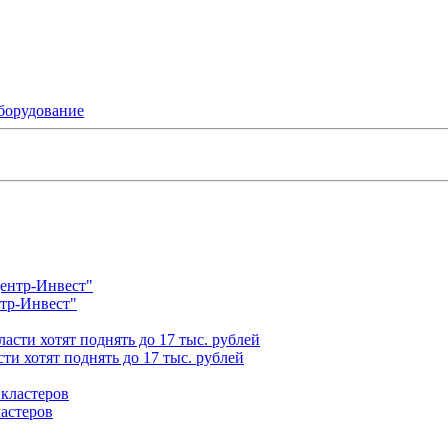
борудование
нтр-Инвест"
ти хотят поднять до 17 тыс. рублей
астеров