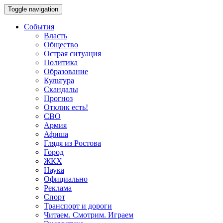
Toggle navigation
События
Власть
Общество
Острая ситуация
Политика
Образование
Культура
Скандалы
Прогноз
Отклик есть!
СВО
Армия
Афиша
Глядя из Ростова
Город
ЖКХ
Наука
Официально
Реклама
Спорт
Транспорт и дороги
Читаем. Смотрим. Играем