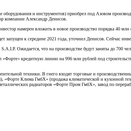
же оборудования и инструментов) приобрел под Азовом произво
тор компании Александр Денисов.
нвестор намерен вложить в новое производство порядка 40 млн 
удет запущен к середине 2021 года, уточнил Денисов. Сейчас ин
.A.I.P. Ожидается, что на производстве будут заняты до 700 чел
 «Форте» кредитную линию на 996 млн рублей под строительств
пительной техники. В гнего входят торговые и производствен
я), «Форте Клима ГмбХ» (продажа климатической и кухонной те
иметаллических радиаторов «Форте Пром ГмбХ», завод по перера