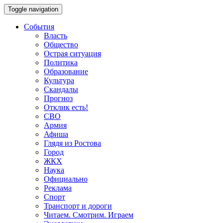
Toggle navigation
События
Власть
Общество
Острая ситуация
Политика
Образование
Культура
Скандалы
Прогноз
Отклик есть!
СВО
Армия
Афиша
Глядя из Ростова
Город
ЖКХ
Наука
Официально
Реклама
Спорт
Транспорт и дороги
Читаем. Смотрим. Играем