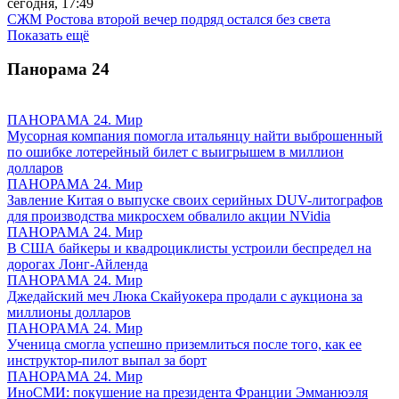
сегодня, 17:49
СЖМ Ростова второй вечер подряд остался без света
Показать ещё
Панорама
24
ПАНОРАМА 24. Мир
Мусорная компания помогла итальянцу найти выброшенный
по ошибке лотерейный билет с выигрышем в миллион
долларов
ПАНОРАМА 24. Мир
Завление Китая о выпуске своих серийных DUV-литографов
для производства микросхем обвалило акции NVidia
ПАНОРАМА 24. Мир
В США байкеры и квадроциклисты устроили беспредел на
дорогах Лонг-Айленда
ПАНОРАМА 24. Мир
Джедайский меч Люка Скайуокера продали с аукциона за
миллионы долларов
ПАНОРАМА 24. Мир
Ученица смогла успешно приземлиться после того, как ее
инструктор-пилот выпал за борт
ПАНОРАМА 24. Мир
ИноСМИ: покушение на президента Франции Эмманюэля