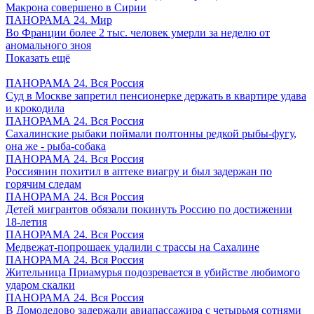
Макрона совершено в Сирии
ПАНОРАМА 24. Мир
Во Франции более 2 тыс. человек умерли за неделю от
аномального зноя
Показать ещё
ПАНОРАМА 24. Вся Россия
Суд в Москве запретил пенсионерке держать в квартире удава
и крокодила
ПАНОРАМА 24. Вся Россия
Сахалинские рыбаки поймали полтонны редкой рыбы-фугу,
она же - рыба-собака
ПАНОРАМА 24. Вся Россия
Россиянин похитил в аптеке виагру и был задержан по
горячим следам
ПАНОРАМА 24. Вся Россия
Детей мигрантов обязали покинуть Россию по достижении
18-летия
ПАНОРАМА 24. Вся Россия
Медвежат-попрошаек удалили с трассы на Сахалине
ПАНОРАМА 24. Вся Россия
Жительница Приамурья подозревается в убийстве любимого
ударом скалки
ПАНОРАМА 24. Вся Россия
В Домодедово задержали авиапассажира с четырьмя сотнями