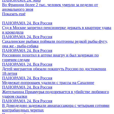
ПАНОРАМА 24. Мир
Во Франции более 2 тыс. человек умерли за неделю от
аномального зноя
Показать ещё
ПАНОРАМА 24. Вся Россия
Суд в Москве запретил пенсионерке держать в квартире удава
и крокодила
ПАНОРАМА 24. Вся Россия
Сахалинские рыбаки поймали полтонны редкой рыбы-фугу,
она же - рыба-собака
ПАНОРАМА 24. Вся Россия
Россиянин похитил в аптеке виагру и был задержан по
горячим следам
ПАНОРАМА 24. Вся Россия
Детей мигрантов обязали покинуть Россию по достижении
18-летия
ПАНОРАМА 24. Вся Россия
Медвежат-попрошаек удалили с трассы на Сахалине
ПАНОРАМА 24. Вся Россия
Жительница Приамурья подозревается в убийстве любимого
ударом скалки
ПАНОРАМА 24. Вся Россия
В Домодедово задержали авиапассажира с четырьмя сотнями
контрабандных черепах