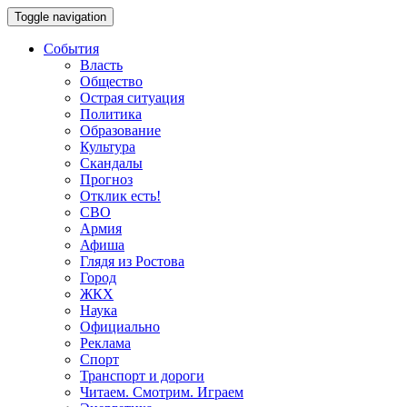
Toggle navigation
События
Власть
Общество
Острая ситуация
Политика
Образование
Культура
Скандалы
Прогноз
Отклик есть!
СВО
Армия
Афиша
Глядя из Ростова
Город
ЖКХ
Наука
Официально
Реклама
Спорт
Транспорт и дороги
Читаем. Смотрим. Играем