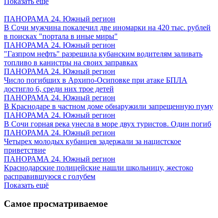
Показать ещё
ПАНОРАМА 24. Южный регион
В Сочи мужчина покалечил две иномарки на 420 тыс. рублей
в поисках "портала в иные миры"
ПАНОРАМА 24. Южный регион
"Газпром нефть" разрешила кубанским водителям заливать
топливо в канистры на своих заправках
ПАНОРАМА 24. Южный регион
Число погибших в Архипо-Осиповке при атаке БПЛА
достигло 6, среди них трое детей
ПАНОРАМА 24. Южный регион
В Краснодаре в частном доме обнаружили запрещенную пуму
ПАНОРАМА 24. Южный регион
В Сочи горная река унесла в море двух туристов. Один погиб
ПАНОРАМА 24. Южный регион
Четырех молодых кубанцев задержали за нацистское
приветствие
ПАНОРАМА 24. Южный регион
Краснодарские полицейские нашли школьницу, жестоко
расправившуюся с голубем
Показать ещё
Самое просматриваемое