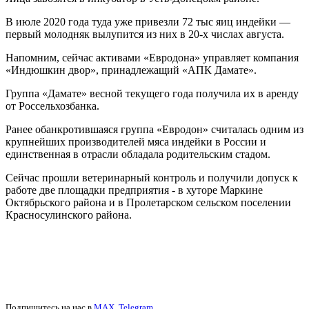
В июле 2020 года туда уже привезли 72 тыс яиц индейки —
первый молодняк вылупится из них в 20-х числах августа.
Напомним, сейчас активами «Евродона» управляет компания
«Индюшкин двор», принадлежащий «АПК Дамате».
Группа «Дамате» весной текущего года получила их в аренду
от Россельхозбанка.
Ранее обанкротившаяся группа «Евродон» считалась одним из
крупнейших производителей мяса индейки в России и
единственная в отрасли обладала родительским стадом.
Сейчас прошли ветеринарный контроль и получили допуск к
работе две площадки предприятия - в хуторе Маркине
Октябрьского района и в Пролетарском сельском поселении
Красносулинского района.
Подпишитесь на нас в
MAX
,
Telegram
.