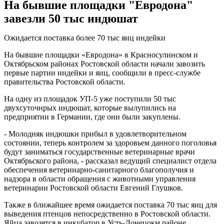
На бывшие площадки "Евродона"
завезли 50 тыс индюшат
Ожидается поставка более 70 тыс яиц индейки
На бывшие площадки «Евродона» в Красносулинском и
Октябрьском районах Ростовской области начали завозить
первые партии индейки и яиц, сообщили в пресс-службе
правительства Ростовской области.
На одну из площадок УП-5 уже поступили 50 тыс
двухсуточнрых индюшат, которые вылупились на
предприятии в Германии, где они были закуплены.
- Молодняк индюшки прибыл в удовлетворительном
состоянии, теперь контролем за здоровьем данного поголовья
будут заниматься государственные ветеринарные врачи
Октябрьского района, - рассказал ведущий специалист отдела
обеспечения ветеринарно-санитарного благополучия и
надзора в области обращения с животными управления
ветеринарии Ростовской области Евгений Глушков.
Также в ближайшее время ожидается поставка 70 тыс яиц для
выведения птенцов непосредственно в Ростовской области.
Яйца завозятся в инкубатор в Усть-Донецокм районе.