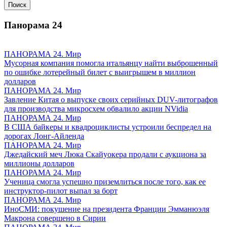
Панорама
24
ПАНОРАМА 24. Мир
Мусорная компания помогла итальянцу найти выброшенный
по ошибке лотерейный билет с выигрышем в миллион
долларов
ПАНОРАМА 24. Мир
Завление Китая о выпуске своих серийных DUV-литографов
для производства микросхем обвалило акции NVidia
ПАНОРАМА 24. Мир
В США байкеры и квадроциклисты устроили беспредел на
дорогах Лонг-Айленда
ПАНОРАМА 24. Мир
Джедайский меч Люка Скайуокера продали с аукциона за
миллионы долларов
ПАНОРАМА 24. Мир
Ученица смогла успешно приземлиться после того, как ее
инструктор-пилот выпал за борт
ПАНОРАМА 24. Мир
ИноСМИ: покушение на президента Франции Эмманюэля
Макрона совершено в Сирии