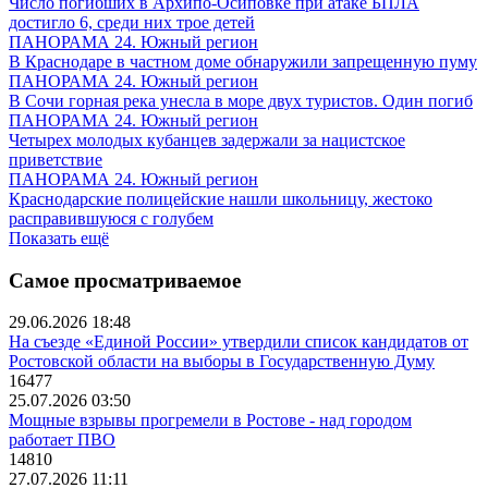
Число погибших в Архипо-Осиповке при атаке БПЛА
достигло 6, среди них трое детей
ПАНОРАМА 24. Южный регион
В Краснодаре в частном доме обнаружили запрещенную пуму
ПАНОРАМА 24. Южный регион
В Сочи горная река унесла в море двух туристов. Один погиб
ПАНОРАМА 24. Южный регион
Четырех молодых кубанцев задержали за нацистское
приветствие
ПАНОРАМА 24. Южный регион
Краснодарские полицейские нашли школьницу, жестоко
расправившуюся с голубем
Показать ещё
Самое просматриваемое
29.06.2026 18:48
На съезде «Единой России» утвердили список кандидатов от
Ростовской области на выборы в Государственную Думу
16477
25.07.2026 03:50
Мощные взрывы прогремели в Ростове - над городом
работает ПВО
14810
27.07.2026 11:11