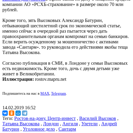
компании АО «РСХБ-страхование» в размере около 70 млн
рублей.
Кроме того, зять Высоковых Александр Батурин,
отбывающий шестилетний срок по экономической статье,
именно сейчас в очередной раз пытается через дать
правоохранительным органам компромат на семью банкиров.
Если верить осужденному за мошенничество с активами
завода «Сантарм». то руководила его действиями якобы теща
Татьяна Высокова.
Согласно публикация в СМИ, в Лондоне у семьи Высоковых
есть недвижимость. Кроме того, дочь с двумя детьми уже
живет в Великобритании.
Иллюстрация:
rostov.mapru.net
Подпишитесь на нас в
MAX
,
Telegram
.
14.02.2019 16:52
Теги:
Ростов-на-дону. Центр-инвест
,
Василий Высоков
,
Татьяна Высокова
,
Лондон
,
Ангиля
,
Улетели
,
Андрей
Батурин
,
Уголовное дело
,
Сантарм