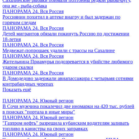
Сахалинские рыбаки поймали полтонны редкой рыбы-фугу,
она же - рыба-собака
ПАНОРАМА 24. Вся Россия
Россиянин похитил в аптеке виагру и был задержан по
горячим следам
ПАНОРАМА 24. Вся Россия
Детей мигрантов обязали покинуть Россию по достижении
18-летия
ПАНОРАМА 24. Вся Россия
Медвежат-попрошаек удалили с трассы на Сахалине
ПАНОРАМА 24. Вся Россия
Жительница Приамурья подозревается в убийстве любимого
ударом скалки
ПАНОРАМА 24. Вся Россия
В Домодедово задержали авиапассажира с четырьмя сотнями
контрабандных черепах
Показать ещё
ПАНОРАМА 24. Южный регион
В Сочи мужчина покалечил две иномарки на 420 тыс. рублей
в поисках "портала в иные миры"
ПАНОРАМА 24. Южный регион
"Газпром нефть" разрешила кубанским водителям заливать
топливо в канистры на своих заправках
ПАНОРАМА 24. Южный регион