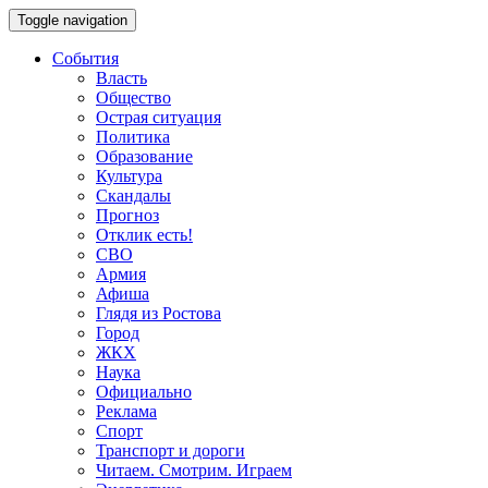
Toggle navigation
События
Власть
Общество
Острая ситуация
Политика
Образование
Культура
Скандалы
Прогноз
Отклик есть!
СВО
Армия
Афиша
Глядя из Ростова
Город
ЖКХ
Наука
Официально
Реклама
Спорт
Транспорт и дороги
Читаем. Смотрим. Играем