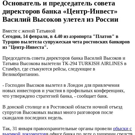
Основатель и председатель совета
директоров банка «Центр-Инвест»
Василий Высоков улетел из России
Вместе с женой Татьяной
Сегодня, 14 февраля, в 4.40 из аэропорта "Платов" в
Турцию вылетела супружеская чета ростовских банкиров
из "Центр-Инвеста".
Председатель совета директоров банка Василий Высоков и
Татьяна Высокова вылетели ТК-294 TURKISH AIRLINES в
Стамбул, где стыкуются рейсы, следующие в
Великобританию.
- Господин Высоков вылетел в Лондон для привлечения
новых инвесторов и участия в профильных конференциях,
что утверждено стратегией банка, - сообщает банк.
В донской столице и в Ростовской области ночной отъезд
супругов Высоковых вызвал много разговоров после
скандалов последних недель.
Так, 31 января правоохранительные органы провели
обыски с
выемкой документов
в офисе банка по делу о хищении средств