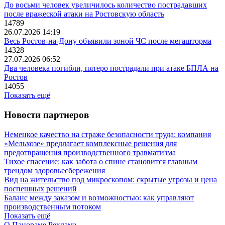
До восьми человек увеличилось количество пострадавших
после вражеской атаки на Ростовскую область
14789
26.07.2026 14:19
Весь Ростов-на-Дону объявили зоной ЧС после мегашторма
14328
27.07.2026 06:52
Два человека погибли, пятеро пострадали при атаке БПЛА на
Ростов
14055
Показать ещё
Новости партнеров
Немецкое качество на страже безопасности труда: компания
«Мельхозе» предлагает комплексные решения для
предотвращения производственного травматизма
Тихое спасение: как забота о спине становится главным
трендом здоровьесбережения
Вид на жительство под микроскопом: скрытые угрозы и цена
поспешных решений
Баланс между заказом и возможностью: как управляют
производственным потоком
Показать ещё
О Панораме
Реклама