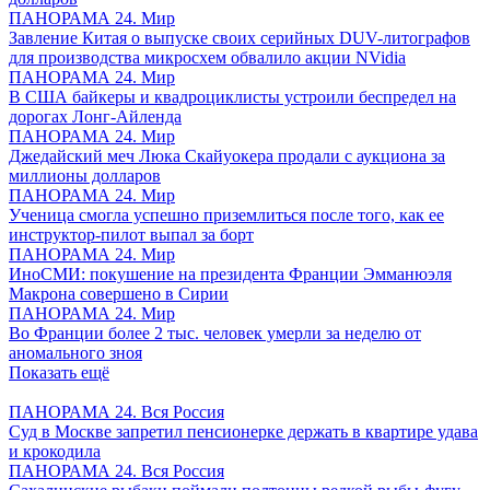
ПАНОРАМА 24. Мир
Завление Китая о выпуске своих серийных DUV-литографов
для производства микросхем обвалило акции NVidia
ПАНОРАМА 24. Мир
В США байкеры и квадроциклисты устроили беспредел на
дорогах Лонг-Айленда
ПАНОРАМА 24. Мир
Джедайский меч Люка Скайуокера продали с аукциона за
миллионы долларов
ПАНОРАМА 24. Мир
Ученица смогла успешно приземлиться после того, как ее
инструктор-пилот выпал за борт
ПАНОРАМА 24. Мир
ИноСМИ: покушение на президента Франции Эмманюэля
Макрона совершено в Сирии
ПАНОРАМА 24. Мир
Во Франции более 2 тыс. человек умерли за неделю от
аномального зноя
Показать ещё
ПАНОРАМА 24. Вся Россия
Суд в Москве запретил пенсионерке держать в квартире удава
и крокодила
ПАНОРАМА 24. Вся Россия