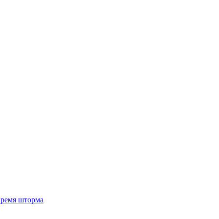
 время шторма