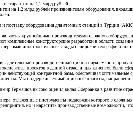
кие гарантии на 1,2 млрд рублей
антии на 1,2 млрд рублей производителям оборудования, входя
ублей.
 и поставку оборудования для атомных станций в Турции (АККУ
я, являются крупнейшими производителями сложного оборудован
ют комплексные конструкторские разработки в области создания
е энергомашиностроительные заводы с широкой географией пост
тия - длительный производственный цикл и наукоемкость проду
 и экспертизы проектов в данной отрасли, для клиентов были 
фик действующей контрактной базы, обеспечивая оптимальные с
 клиенты. Мы поддерживаем амбициозные проекты, направленные
имир Гермашов высоко оценил вклад Сбербанка в развитие отра
тнера, отлаженные инструменты поддержки которого в сложных 
редприятия, но и нарастить производственные возможности, чт