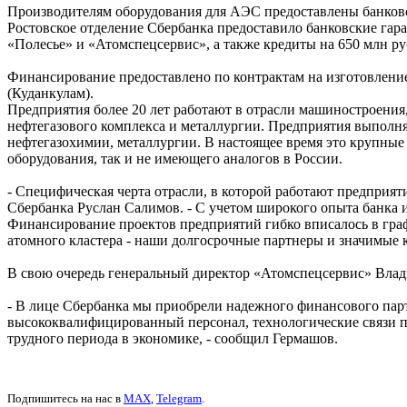
Производителям оборудования для АЭС предоставлены банковс
Ростовское отделение Сбербанка предоставило банковские гар
«Полесье» и «Атомспецсервис», а также кредиты на 650 млн р
Финансирование предоставлено по контрактам на изготовление
(Куданкулам).
Предприятия более 20 лет работают в отрасли машиностроени
нефтегазового комплекса и металлургии. Предприятия выполня
нефтегазохимии, металлургии. В настоящее время это крупны
оборудования, так и не имеющего аналогов в России.
- Специфическая черта отрасли, в которой работают предприя
Сбербанка Руслан Салимов. - С учетом широкого опыта банка
Финансирование проектов предприятий гибко вписалось в гра
атомного кластера - наши долгосрочные партнеры и значимые
В свою очередь генеральный директор «Атомспецсервис» Влад
- В лице Сбербанка мы приобрели надежного финансового пар
высококвалифицированный персонал, технологические связи п
трудного периода в экономике, - сообщил Гермашов.
Подпишитесь на нас в
MAX
,
Telegram
.