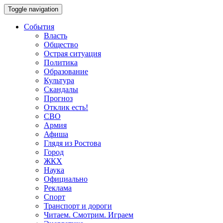
Toggle navigation
События
Власть
Общество
Острая ситуация
Политика
Образование
Культура
Скандалы
Прогноз
Отклик есть!
СВО
Армия
Афиша
Глядя из Ростова
Город
ЖКХ
Наука
Официально
Реклама
Спорт
Транспорт и дороги
Читаем. Смотрим. Играем