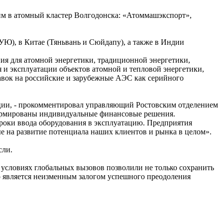
щим в атомный кластер Волгодонска: «Атоммашэкспорт»,
Ю), в Китае (Тяньвань и Сюйдапу), а также в Индии
ия для атомной энергетики, традиционной энергетики,
 и эксплуатации объектов атомной и тепловой энергетики,
авок на российские и зарубежные АЭС как серийного
кции, - прокомментировал управляющий Ростовским отделением
сформированы индивидуальные финансовые решения.
роки ввода оборудования в эксплуатацию. Предприятия
 на развитие потенциала наших клиентов и рынка в целом».
сли.
условиях глобальных вызовов позволили не только сохранить
о является неизменным залогом успешного преодоления