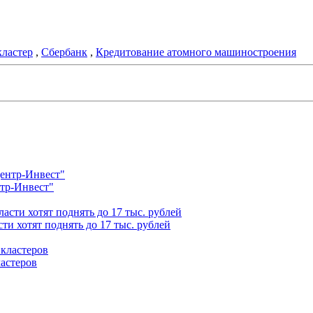
ластер
,
Сбербанк
,
Кредитование атомного машиностроения
нтр-Инвест"
ти хотят поднять до 17 тыс. рублей
астеров