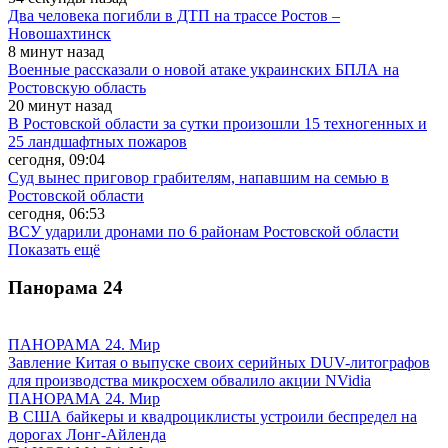
Два человека погибли в ДТП на трассе Ростов –
Новошахтинск
8 минут назад
Военные рассказали о новой атаке украинских БПЛА на
Ростовскую область
20 минут назад
В Ростовской области за сутки произошли 15 техногенных и
25 ландшафтных пожаров
сегодня, 09:04
Суд вынес приговор грабителям, напавшим на семью в
Ростовской области
сегодня, 06:53
ВСУ ударили дронами по 6 районам Ростовской области
Показать ещё
Панорама
24
ПАНОРАМА 24. Мир
Завление Китая о выпуске своих серийных DUV-литографов
для производства микросхем обвалило акции NVidia
ПАНОРАМА 24. Мир
В США байкеры и квадроциклисты устроили беспредел на
дорогах Лонг-Айленда