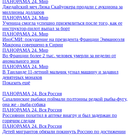
ПАНОРАМА 24. Мир
Джедайский меч Люка Скайуокера продали с аукциона за
миллионы долларов
ПАНОРАМА 24. Мир
Ученица смогла успешно приземлиться после того, как ее
инструктор-пилот выпал за борт
ПАНОРАМА 24. Мир
ИноСМИ: покушение на президента Франции Эмманюэля
Макрона совершено в Сирии
ПАНОРАМА 24. Мир
Во Франции более 2 тыс. человек умерли за неделю от
аномального зноя
ПАНОРАМА 24. Мир
В Таиланде 11-летний мальчик угнал машину и задавил
девятерых монахов
Показать ещё
ПАНОРАМА 24. Вся Россия
Сахалинские рыбаки поймали полтонны редкой рыбы-фугу,
она же - рыба-собака
ПАНОРАМА 24. Вся Россия
Россиянин похитил в аптеке виагру и был задержан по
горячим следам
ПАНОРАМА 24. Вся Россия
Детей мигрантов обязали покинуть Россию по достижении