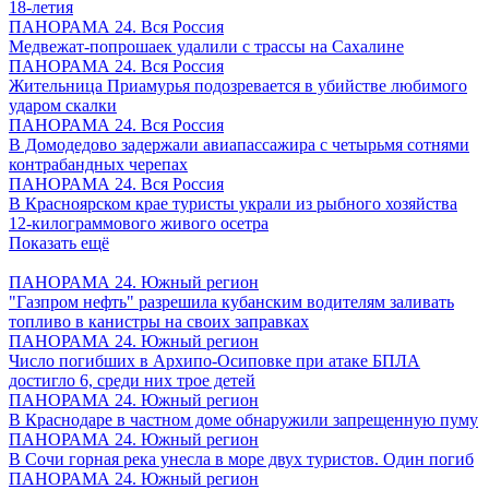
18-летия
ПАНОРАМА 24. Вся Россия
Медвежат-попрошаек удалили с трассы на Сахалине
ПАНОРАМА 24. Вся Россия
Жительница Приамурья подозревается в убийстве любимого
ударом скалки
ПАНОРАМА 24. Вся Россия
В Домодедово задержали авиапассажира с четырьмя сотнями
контрабандных черепах
ПАНОРАМА 24. Вся Россия
В Красноярском крае туристы украли из рыбного хозяйства
12-килограммового живого осетра
Показать ещё
ПАНОРАМА 24. Южный регион
"Газпром нефть" разрешила кубанским водителям заливать
топливо в канистры на своих заправках
ПАНОРАМА 24. Южный регион
Число погибших в Архипо-Осиповке при атаке БПЛА
достигло 6, среди них трое детей
ПАНОРАМА 24. Южный регион
В Краснодаре в частном доме обнаружили запрещенную пуму
ПАНОРАМА 24. Южный регион
В Сочи горная река унесла в море двух туристов. Один погиб
ПАНОРАМА 24. Южный регион