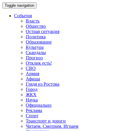
Toggle navigation
События
Власть
Общество
Острая ситуация
Политика
Образование
Культура
Скандалы
Прогноз
Отклик есть!
СВО
Армия
Афиша
Глядя из Ростова
Город
ЖКХ
Наука
Официально
Реклама
Спорт
Транспорт и дороги
Читаем. Смотрим. Играем