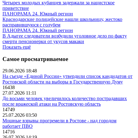
Четырех молодых кубанцев задержали за нацистское
приветствие
ПАНОРАМА 24. Южный регион
Краснодарские полицейские нашли школьницу, жестоко
расправившуюся с голубем
ПАНОРАМА 24. Южный регион
В Адыгее следователи возбудили уголовное дело по факту
смерти пенсионерки от укусов макаки
Показать ещё
Самое просматриваемое
29.06.2026 18:48
На съезде «Единой России» утвердили список кандидатов от
Ростовской области на выборы в Государственную Думу
16438
27.07.2026 11:11
До восьми человек увеличилось количество пострадавших
после вражеской атаки на Ростовскую область
14749
25.07.2026 03:50
Мощные взрывы прогремели в Ростове - над городом
работает ПВО
14716
26.07.2026 14:19