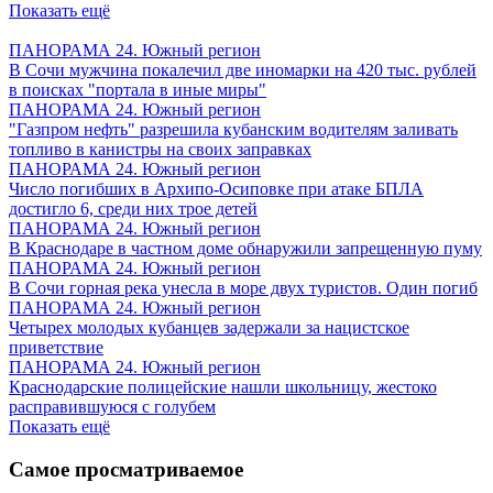
Показать ещё
ПАНОРАМА 24. Южный регион
В Сочи мужчина покалечил две иномарки на 420 тыс. рублей
в поисках "портала в иные миры"
ПАНОРАМА 24. Южный регион
"Газпром нефть" разрешила кубанским водителям заливать
топливо в канистры на своих заправках
ПАНОРАМА 24. Южный регион
Число погибших в Архипо-Осиповке при атаке БПЛА
достигло 6, среди них трое детей
ПАНОРАМА 24. Южный регион
В Краснодаре в частном доме обнаружили запрещенную пуму
ПАНОРАМА 24. Южный регион
В Сочи горная река унесла в море двух туристов. Один погиб
ПАНОРАМА 24. Южный регион
Четырех молодых кубанцев задержали за нацистское
приветствие
ПАНОРАМА 24. Южный регион
Краснодарские полицейские нашли школьницу, жестоко
расправившуюся с голубем
Показать ещё
Самое просматриваемое