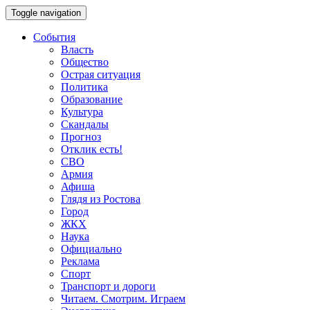
Toggle navigation
События
Власть
Общество
Острая ситуация
Политика
Образование
Культура
Скандалы
Прогноз
Отклик есть!
СВО
Армия
Афиша
Глядя из Ростова
Город
ЖКХ
Наука
Официально
Реклама
Спорт
Транспорт и дороги
Читаем. Смотрим. Играем