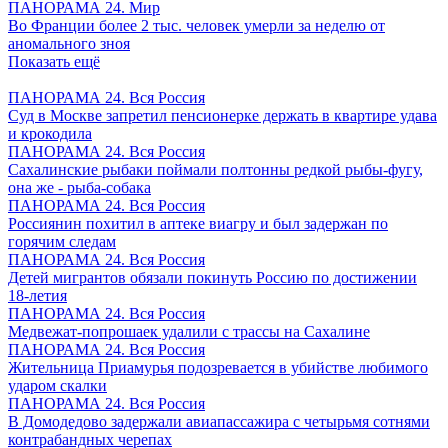
ПАНОРАМА 24. Мир
Во Франции более 2 тыс. человек умерли за неделю от
аномального зноя
Показать ещё
ПАНОРАМА 24. Вся Россия
Суд в Москве запретил пенсионерке держать в квартире удава
и крокодила
ПАНОРАМА 24. Вся Россия
Сахалинские рыбаки поймали полтонны редкой рыбы-фугу,
она же - рыба-собака
ПАНОРАМА 24. Вся Россия
Россиянин похитил в аптеке виагру и был задержан по
горячим следам
ПАНОРАМА 24. Вся Россия
Детей мигрантов обязали покинуть Россию по достижении
18-летия
ПАНОРАМА 24. Вся Россия
Медвежат-попрошаек удалили с трассы на Сахалине
ПАНОРАМА 24. Вся Россия
Жительница Приамурья подозревается в убийстве любимого
ударом скалки
ПАНОРАМА 24. Вся Россия
В Домодедово задержали авиапассажира с четырьмя сотнями
контрабандных черепах