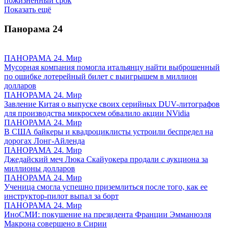
пожизненный срок
Показать ещё
Панорама
24
ПАНОРАМА 24. Мир
Мусорная компания помогла итальянцу найти выброшенный
по ошибке лотерейный билет с выигрышем в миллион
долларов
ПАНОРАМА 24. Мир
Завление Китая о выпуске своих серийных DUV-литографов
для производства микросхем обвалило акции NVidia
ПАНОРАМА 24. Мир
В США байкеры и квадроциклисты устроили беспредел на
дорогах Лонг-Айленда
ПАНОРАМА 24. Мир
Джедайский меч Люка Скайуокера продали с аукциона за
миллионы долларов
ПАНОРАМА 24. Мир
Ученица смогла успешно приземлиться после того, как ее
инструктор-пилот выпал за борт
ПАНОРАМА 24. Мир
ИноСМИ: покушение на президента Франции Эмманюэля
Макрона совершено в Сирии