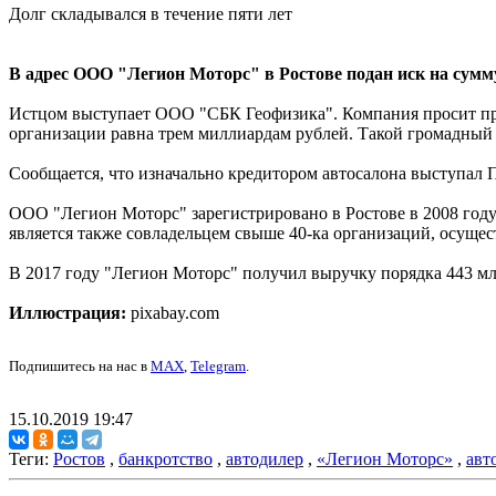
Долг складывался в течение пяти лет
В адрес ООО "Легион Моторс" в Ростове подан иск на сумму
Истцом выступает ООО "СБК Геофизика". Компания просит пр
организации равна трем миллиардам рублей. Такой громадный до
Сообщается, что изначально кредитором автосалона выступал 
ООО "Легион Моторс" зарегистрировано в Ростове в 2008 году
является также совладельцем свыше 40-ка организаций, осуще
В 2017 году "Легион Моторс" получил выручку порядка 443 млн
Иллюстрация:
pixabay.com
Подпишитесь на нас в
MAX
,
Telegram
.
15.10.2019 19:47
Теги:
Ростов
,
банкротство
,
автодилер
,
«Легион Моторс»
,
авт