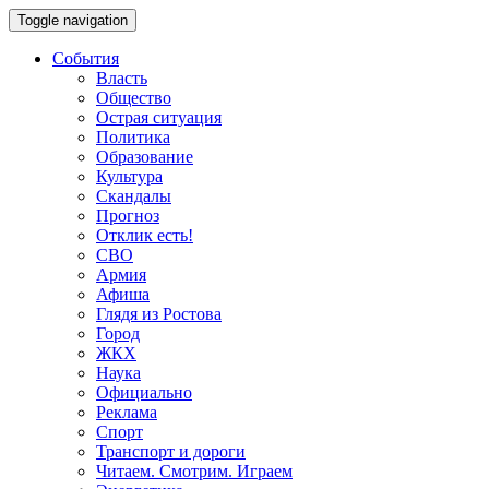
Toggle navigation
События
Власть
Общество
Острая ситуация
Политика
Образование
Культура
Скандалы
Прогноз
Отклик есть!
СВО
Армия
Афиша
Глядя из Ростова
Город
ЖКХ
Наука
Официально
Реклама
Спорт
Транспорт и дороги
Читаем. Смотрим. Играем