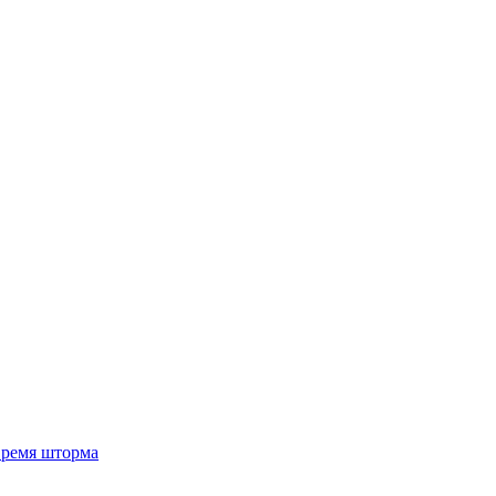
 время шторма