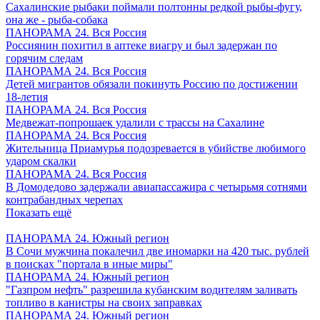
Сахалинские рыбаки поймали полтонны редкой рыбы-фугу,
она же - рыба-собака
ПАНОРАМА 24. Вся Россия
Россиянин похитил в аптеке виагру и был задержан по
горячим следам
ПАНОРАМА 24. Вся Россия
Детей мигрантов обязали покинуть Россию по достижении
18-летия
ПАНОРАМА 24. Вся Россия
Медвежат-попрошаек удалили с трассы на Сахалине
ПАНОРАМА 24. Вся Россия
Жительница Приамурья подозревается в убийстве любимого
ударом скалки
ПАНОРАМА 24. Вся Россия
В Домодедово задержали авиапассажира с четырьмя сотнями
контрабандных черепах
Показать ещё
ПАНОРАМА 24. Южный регион
В Сочи мужчина покалечил две иномарки на 420 тыс. рублей
в поисках "портала в иные миры"
ПАНОРАМА 24. Южный регион
"Газпром нефть" разрешила кубанским водителям заливать
топливо в канистры на своих заправках
ПАНОРАМА 24. Южный регион