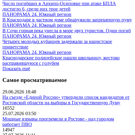
Число погибших в Архипо-Осиповке при атаке БПЛА
достигло 6, среди них трое детей
ПАНОРАМА 24. Южный регион
В Краснодаре в частном доме обнаружили запрещенную пуму
ПАНОРАМА 24. Южный регион
В Сочи горная река унесла в море двух туристов. Один погиб
ПАНОРАМА 24. Южный регион
Четырех молодых кубанцев задержали за нацистское
приветствие
ПАНОРАМА 24. Южный регион
Краснодарские полицейские нашли школьницу, жестоко
расправившуюся с голубем
Показать ещё
Самое просматриваемое
29.06.2026 18:48
На съезде «Единой России» утвердили список кандидатов от
Ростовской области на выборы в Государственную Думу
16552
25.07.2026 03:50
Мощные взрывы прогремели в Ростове - над городом
работает ПВО
14947