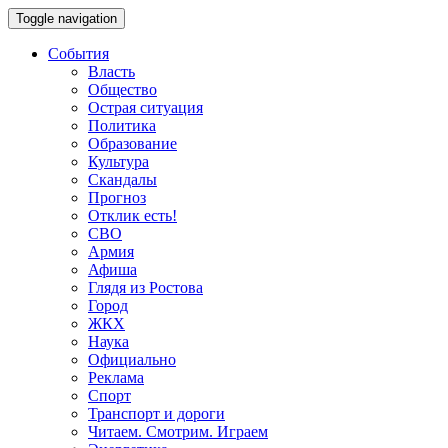
Toggle navigation
События
Власть
Общество
Острая ситуация
Политика
Образование
Культура
Скандалы
Прогноз
Отклик есть!
СВО
Армия
Афиша
Глядя из Ростова
Город
ЖКХ
Наука
Официально
Реклама
Спорт
Транспорт и дороги
Читаем. Смотрим. Играем