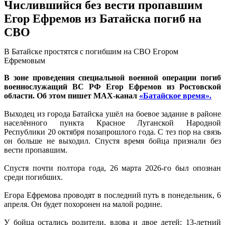
Числившийся без вести пропавшим
Егор Ефремов из Батайска погиб на
СВО
В Батайске простятся с погибшим на СВО Егором
Ефремовым
В зоне проведения специальной военной операции погиб
военнослужащий ВС РФ Егор Ефремов из Ростовской
области. Об этом пишет MAX-канал
«Батайское время».
Выходец из города Батайска ушёл на боевое задание в районе
населённого пункта Красное Луганской Народной
Республики 20 октября позапрошлого года. С тез пор на связь
он больше не выходил. Спустя время бойца признали без
вести пропавшим.
Спустя почти полтора года, 26 марта 2026-го был опознан
среди погибших.
Егора Ефремова проводят в последний путь в понедельник, 6
апреля. Он будет похоронен на малой родине.
У бойца остались родители, вдова и двое детей: 13-летний