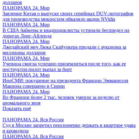
долларов
ПАНОРАМА 24. Мир
Завление Китая о выпуске своих серийных DUV-литографов
для производства микросхем обвалило акции NVidia
ПАНОРАМА 24. Мир
В США байкеры и квадроциклисты устроили беспредел на
дорогах Лонг-Айленда
ПАНОРАМА 24. Мир
Джедайский меч Люка Скайуокера продали с аукциона за
миллионы долларов
ПАНОРАМА 24. Мир
Ученица смогла успешно приземлиться после того, как ее
инструктор-пилот выпал за борт
ПАНОРАМА 24. Мир
ИноСМИ: покушение на президента Франции Эмманюэля
Макрона совершено в Сирии
ПАНОРАМА 24. Мир
Во Франции более 2 тыс. человек умерли за неделю от
аномального зноя
Показать ещё
ПАНОРАМА 24. Вся Россия
Суд в Москве запретил пенсионерке держать в квартире удава
и крокодила
ПАНОРАМА 24. Вся Россия