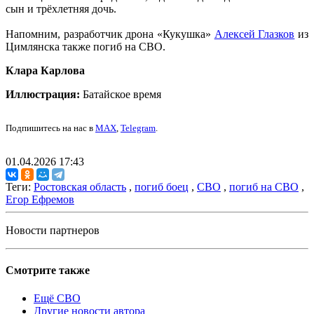
сын и трёхлетняя дочь.
Напомним, разработчик дрона «Кукушка»
Алексей Глазков
из
Цимлянска также погиб на СВО.
Клара Карлова
Иллюстрация:
Батайское время
Подпишитесь на нас в
MAX
,
Telegram
.
01.04.2026 17:43
Теги:
Ростовская область
,
погиб боец
,
СВО
,
погиб на СВО
,
Егор Ефремов
Новости партнеров
Смотрите также
Ещё СВО
Другие новости автора