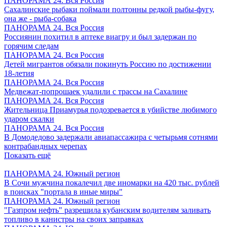
ПАНОРАМА 24. Вся Россия
Сахалинские рыбаки поймали полтонны редкой рыбы-фугу,
она же - рыба-собака
ПАНОРАМА 24. Вся Россия
Россиянин похитил в аптеке виагру и был задержан по
горячим следам
ПАНОРАМА 24. Вся Россия
Детей мигрантов обязали покинуть Россию по достижении
18-летия
ПАНОРАМА 24. Вся Россия
Медвежат-попрошаек удалили с трассы на Сахалине
ПАНОРАМА 24. Вся Россия
Жительница Приамурья подозревается в убийстве любимого
ударом скалки
ПАНОРАМА 24. Вся Россия
В Домодедово задержали авиапассажира с четырьмя сотнями
контрабандных черепах
Показать ещё
ПАНОРАМА 24. Южный регион
В Сочи мужчина покалечил две иномарки на 420 тыс. рублей
в поисках "портала в иные миры"
ПАНОРАМА 24. Южный регион
"Газпром нефть" разрешила кубанским водителям заливать
топливо в канистры на своих заправках