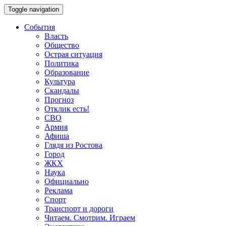
Toggle navigation
События
Власть
Общество
Острая ситуация
Политика
Образование
Культура
Скандалы
Прогноз
Отклик есть!
СВО
Армия
Афиша
Глядя из Ростова
Город
ЖКХ
Наука
Официально
Реклама
Спорт
Транспорт и дороги
Читаем. Смотрим. Играем