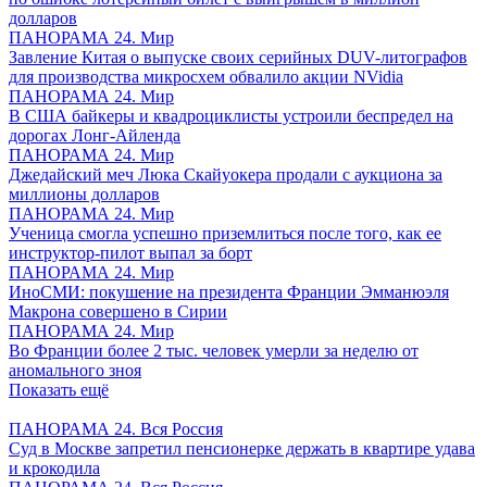
долларов
ПАНОРАМА 24. Мир
Завление Китая о выпуске своих серийных DUV-литографов
для производства микросхем обвалило акции NVidia
ПАНОРАМА 24. Мир
В США байкеры и квадроциклисты устроили беспредел на
дорогах Лонг-Айленда
ПАНОРАМА 24. Мир
Джедайский меч Люка Скайуокера продали с аукциона за
миллионы долларов
ПАНОРАМА 24. Мир
Ученица смогла успешно приземлиться после того, как ее
инструктор-пилот выпал за борт
ПАНОРАМА 24. Мир
ИноСМИ: покушение на президента Франции Эмманюэля
Макрона совершено в Сирии
ПАНОРАМА 24. Мир
Во Франции более 2 тыс. человек умерли за неделю от
аномального зноя
Показать ещё
ПАНОРАМА 24. Вся Россия
Суд в Москве запретил пенсионерке держать в квартире удава
и крокодила