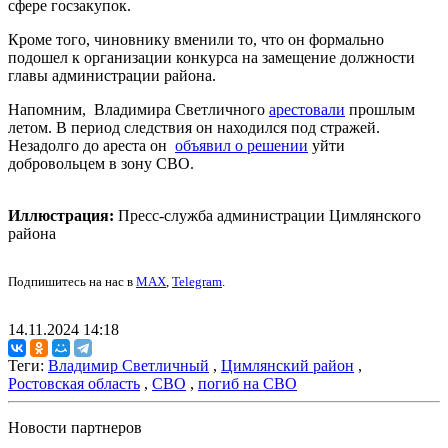
сфере госзакупок.
Кроме того, чиновнику вменили то, что он формально
подошел к организации конкурса на замещение должности
главы администрации района.
Напомним, Владимира Светличного
арестовали
прошлым
летом. В период следствия он находился под стражей.
Незадолго до ареста он
объявил о решении
уйти
добровольцем в зону СВО.
Иллюстрация:
Пресс-служба администрации Цимлянского
района
Подпишитесь на нас в
MAX
,
Telegram
.
14.11.2024 14:18
Теги:
Владимир Светличный
,
Цимлянский район
,
Ростовская область
,
СВО
,
погиб на СВО
Новости партнеров