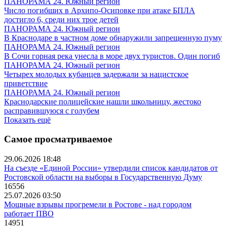
ПАНОРАМА 24. Южный регион
Число погибших в Архипо-Осиповке при атаке БПЛА
достигло 6, среди них трое детей
ПАНОРАМА 24. Южный регион
В Краснодаре в частном доме обнаружили запрещенную пуму
ПАНОРАМА 24. Южный регион
В Сочи горная река унесла в море двух туристов. Один погиб
ПАНОРАМА 24. Южный регион
Четырех молодых кубанцев задержали за нацистское
приветствие
ПАНОРАМА 24. Южный регион
Краснодарские полицейские нашли школьницу, жестоко
расправившуюся с голубем
Показать ещё
Самое просматриваемое
29.06.2026 18:48
На съезде «Единой России» утвердили список кандидатов от
Ростовской области на выборы в Государственную Думу
16556
25.07.2026 03:50
Мощные взрывы прогремели в Ростове - над городом
работает ПВО
14951