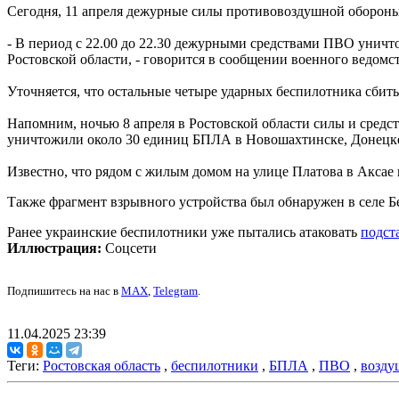
Сегодня, 11 апреля дежурные силы противовоздушной обороны
- В период с 22.00 до 22.30 дежурными средствами ПВО уничт
Ростовской области, - говорится в сообщении военного ведомст
Уточняется, что остальные четыре ударных беспилотника сбит
Напомним, ночью 8 апреля в Ростовской области силы и сред
уничтожили около 30 единиц БПЛА в Новошахтинске, Донецке,
Известно, что рядом с жилым домом на улице Платова в Аксае
Также фрагмент взрывного устройства был обнаружен в селе Бе
Ранее украинские беспилотники уже пытались атаковать
подст
Иллюстрация:
Соцсети
Подпишитесь на нас в
MAX
,
Telegram
.
11.04.2025 23:39
Теги:
Ростовская область
,
беспилотники
,
БПЛА
,
ПВО
,
возду