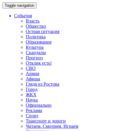
Toggle navigation
События
Власть
Общество
Острая ситуация
Политика
Образование
Культура
Скандалы
Прогноз
Отклик есть!
СВО
Армия
Афиша
Глядя из Ростова
Город
ЖКХ
Наука
Официально
Реклама
Спорт
Транспорт и дороги
Читаем. Смотрим. Играем