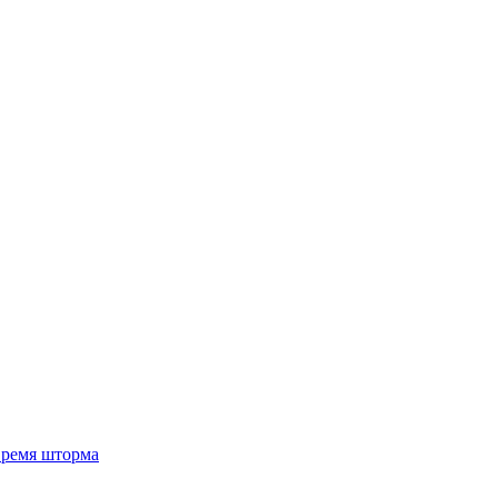
 время шторма