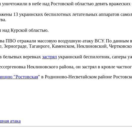
 уничтожили в небе над Ростовской областью девять вражески
ожены 13 украинских беспилотных летательных аппаратов самол
ва.
ы над Курской областью.
ства ПВО отражали массовую воздушную атаку ВСУ. По данным 
 Зернограде, Таганроге, Каменском, Неклиновский, Чертковско
 в бельевых веревках
застрял
украинский беспилотник, саперы у
ссергеновка Неклиновского района, он застрял в кровле частно
анцию "Ростовская
" в Родионово-Несветайском районе Ростовск
шная атака