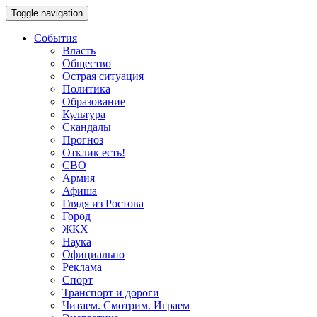
Toggle navigation
События
Власть
Общество
Острая ситуация
Политика
Образование
Культура
Скандалы
Прогноз
Отклик есть!
СВО
Армия
Афиша
Глядя из Ростова
Город
ЖКХ
Наука
Официально
Реклама
Спорт
Транспорт и дороги
Читаем. Смотрим. Играем