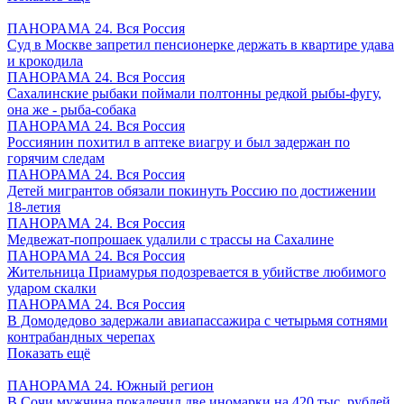
ПАНОРАМА 24. Вся Россия
Суд в Москве запретил пенсионерке держать в квартире удава
и крокодила
ПАНОРАМА 24. Вся Россия
Сахалинские рыбаки поймали полтонны редкой рыбы-фугу,
она же - рыба-собака
ПАНОРАМА 24. Вся Россия
Россиянин похитил в аптеке виагру и был задержан по
горячим следам
ПАНОРАМА 24. Вся Россия
Детей мигрантов обязали покинуть Россию по достижении
18-летия
ПАНОРАМА 24. Вся Россия
Медвежат-попрошаек удалили с трассы на Сахалине
ПАНОРАМА 24. Вся Россия
Жительница Приамурья подозревается в убийстве любимого
ударом скалки
ПАНОРАМА 24. Вся Россия
В Домодедово задержали авиапассажира с четырьмя сотнями
контрабандных черепах
Показать ещё
ПАНОРАМА 24. Южный регион
В Сочи мужчина покалечил две иномарки на 420 тыс. рублей