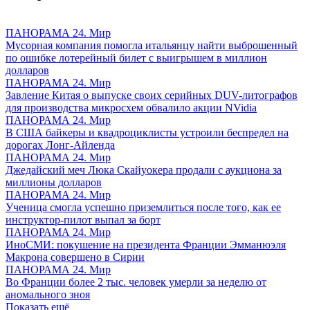
ПАНОРАМА 24. Мир
Мусорная компания помогла итальянцу найти выброшенный
по ошибке лотерейный билет с выигрышем в миллион
долларов
ПАНОРАМА 24. Мир
Завление Китая о выпуске своих серийных DUV-литографов
для производства микросхем обвалило акции NVidia
ПАНОРАМА 24. Мир
В США байкеры и квадроциклисты устроили беспредел на
дорогах Лонг-Айленда
ПАНОРАМА 24. Мир
Джедайский меч Люка Скайуокера продали с аукциона за
миллионы долларов
ПАНОРАМА 24. Мир
Ученица смогла успешно приземлиться после того, как ее
инструктор-пилот выпал за борт
ПАНОРАМА 24. Мир
ИноСМИ: покушение на президента Франции Эмманюэля
Макрона совершено в Сирии
ПАНОРАМА 24. Мир
Во Франции более 2 тыс. человек умерли за неделю от
аномального зноя
Показать ещё