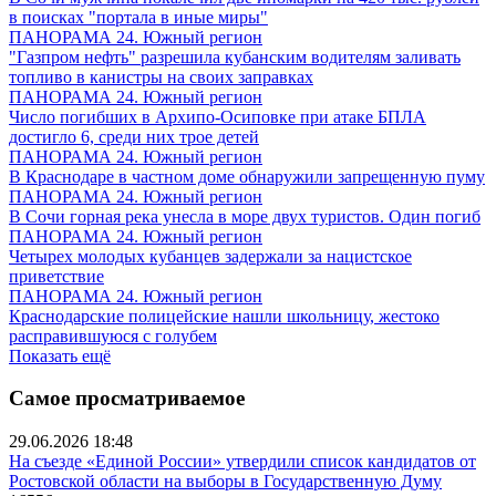
в поисках "портала в иные миры"
ПАНОРАМА 24. Южный регион
"Газпром нефть" разрешила кубанским водителям заливать
топливо в канистры на своих заправках
ПАНОРАМА 24. Южный регион
Число погибших в Архипо-Осиповке при атаке БПЛА
достигло 6, среди них трое детей
ПАНОРАМА 24. Южный регион
В Краснодаре в частном доме обнаружили запрещенную пуму
ПАНОРАМА 24. Южный регион
В Сочи горная река унесла в море двух туристов. Один погиб
ПАНОРАМА 24. Южный регион
Четырех молодых кубанцев задержали за нацистское
приветствие
ПАНОРАМА 24. Южный регион
Краснодарские полицейские нашли школьницу, жестоко
расправившуюся с голубем
Показать ещё
Самое просматриваемое
29.06.2026 18:48
На съезде «Единой России» утвердили список кандидатов от
Ростовской области на выборы в Государственную Думу