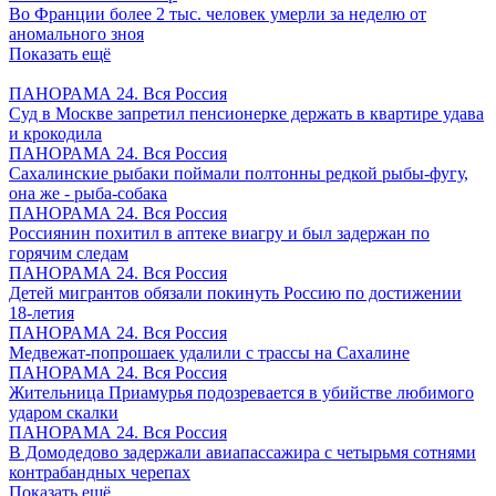
Во Франции более 2 тыс. человек умерли за неделю от
аномального зноя
Показать ещё
ПАНОРАМА 24. Вся Россия
Суд в Москве запретил пенсионерке держать в квартире удава
и крокодила
ПАНОРАМА 24. Вся Россия
Сахалинские рыбаки поймали полтонны редкой рыбы-фугу,
она же - рыба-собака
ПАНОРАМА 24. Вся Россия
Россиянин похитил в аптеке виагру и был задержан по
горячим следам
ПАНОРАМА 24. Вся Россия
Детей мигрантов обязали покинуть Россию по достижении
18-летия
ПАНОРАМА 24. Вся Россия
Медвежат-попрошаек удалили с трассы на Сахалине
ПАНОРАМА 24. Вся Россия
Жительница Приамурья подозревается в убийстве любимого
ударом скалки
ПАНОРАМА 24. Вся Россия
В Домодедово задержали авиапассажира с четырьмя сотнями
контрабандных черепах
Показать ещё