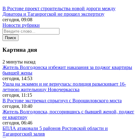
В Ростове проект строительства новой дороги между
Доватора и Таганрогской не прошел экспертизу
сегодня, 09:08
Новости рубрики
Картина дня
2 минуты назад
Житель Волгодонска избежит наказания за поджог квартиры
бывшей жены
сегодня, 14:53
Ушла на экзамен и не вернулась: полиция разыскивает 16-
летнюю жительницу Новочеркасска
сегодня, 11:15
В Ростове экстремал спрыгнул с Ворошиловского моста
сегодня, 10:40
Житель Волгодонска, поссорившись с бывшей женой, поджег
ее квартиру
сегодня, 06:46
БПЛА атаковали 5 районов Ростовской области и
Таганрогский залив