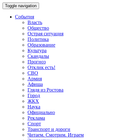
Toggle navigation
События
Власть
Общество
Острая ситуация
Политика
Образование
Культура
Скандалы
Прогноз
Отклик есть!
СВО
Армия
Афиша
Глядя из Ростова
Город
ЖКХ
Наука
Официально
Реклама
Спорт
Транспорт и дороги
Читаем. Смотрим. Играем