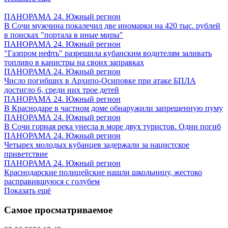
ПАНОРАМА 24. Южный регион
В Сочи мужчина покалечил две иномарки на 420 тыс. рублей
в поисках "портала в иные миры"
ПАНОРАМА 24. Южный регион
"Газпром нефть" разрешила кубанским водителям заливать
топливо в канистры на своих заправках
ПАНОРАМА 24. Южный регион
Число погибших в Архипо-Осиповке при атаке БПЛА
достигло 6, среди них трое детей
ПАНОРАМА 24. Южный регион
В Краснодаре в частном доме обнаружили запрещенную пуму
ПАНОРАМА 24. Южный регион
В Сочи горная река унесла в море двух туристов. Один погиб
ПАНОРАМА 24. Южный регион
Четырех молодых кубанцев задержали за нацистское
приветствие
ПАНОРАМА 24. Южный регион
Краснодарские полицейские нашли школьницу, жестоко
расправившуюся с голубем
Показать ещё
Самое просматриваемое