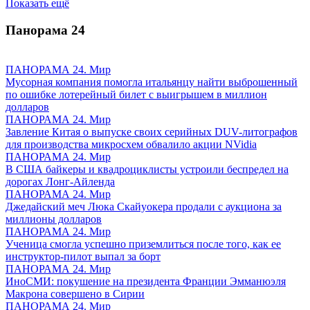
Показать ещё
Панорама
24
ПАНОРАМА 24. Мир
Мусорная компания помогла итальянцу найти выброшенный
по ошибке лотерейный билет с выигрышем в миллион
долларов
ПАНОРАМА 24. Мир
Завление Китая о выпуске своих серийных DUV-литографов
для производства микросхем обвалило акции NVidia
ПАНОРАМА 24. Мир
В США байкеры и квадроциклисты устроили беспредел на
дорогах Лонг-Айленда
ПАНОРАМА 24. Мир
Джедайский меч Люка Скайуокера продали с аукциона за
миллионы долларов
ПАНОРАМА 24. Мир
Ученица смогла успешно приземлиться после того, как ее
инструктор-пилот выпал за борт
ПАНОРАМА 24. Мир
ИноСМИ: покушение на президента Франции Эмманюэля
Макрона совершено в Сирии
ПАНОРАМА 24. Мир