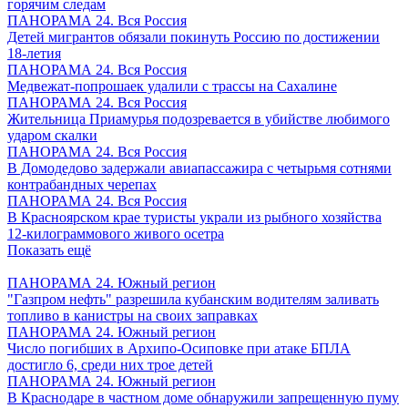
горячим следам
ПАНОРАМА 24. Вся Россия
Детей мигрантов обязали покинуть Россию по достижении
18-летия
ПАНОРАМА 24. Вся Россия
Медвежат-попрошаек удалили с трассы на Сахалине
ПАНОРАМА 24. Вся Россия
Жительница Приамурья подозревается в убийстве любимого
ударом скалки
ПАНОРАМА 24. Вся Россия
В Домодедово задержали авиапассажира с четырьмя сотнями
контрабандных черепах
ПАНОРАМА 24. Вся Россия
В Красноярском крае туристы украли из рыбного хозяйства
12-килограммового живого осетра
Показать ещё
ПАНОРАМА 24. Южный регион
"Газпром нефть" разрешила кубанским водителям заливать
топливо в канистры на своих заправках
ПАНОРАМА 24. Южный регион
Число погибших в Архипо-Осиповке при атаке БПЛА
достигло 6, среди них трое детей
ПАНОРАМА 24. Южный регион
В Краснодаре в частном доме обнаружили запрещенную пуму