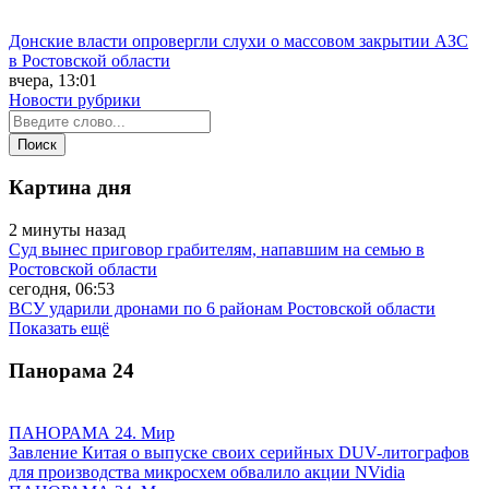
Донские власти опровергли слухи о массовом закрытии АЗС
в Ростовской области
вчера, 13:01
Новости рубрики
Картина дня
2 минуты назад
Суд вынес приговор грабителям, напавшим на семью в
Ростовской области
сегодня, 06:53
ВСУ ударили дронами по 6 районам Ростовской области
Показать ещё
Панорама
24
ПАНОРАМА 24. Мир
Завление Китая о выпуске своих серийных DUV-литографов
для производства микросхем обвалило акции NVidia