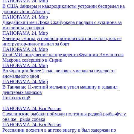
ПАНОРАМА 24. Мир
В США байкеры и квадроциклисты устроили беспредел на
дорогах Лонг-Айленда
ПАНОРАМА 24. Мир
Джедайский меч Люка Скайуокера продали с аукциона за
миллионы долларов
ПАНОРАМА 24. Мир
Ученица смогла успешно приземлиться после того, как ее
инструктор-пилот выпал за борт
ПАНОРАМА 24. Мир
ИноСМИ: покушение на президента Франции Эмманюэля
Макрона совершено в Сирии
ПАНОРАМА 24. Мир
Во Франции более 2 тыс. человек умерли за неделю от
аномального зноя
ПАНОРАМА 24. Мир
В Таиланде 11-летний мальчик угнал машину и задавил
девятерых монахов
Показать ещё
ПАНОРАМА 24. Вся Россия
Сахалинские рыбаки поймали полтонны редкой рыбы-фугу,
она же - рыба-собака
ПАНОРАМА 24. Вся Россия
Россиянин похитил в аптеке виагру и был задержан по