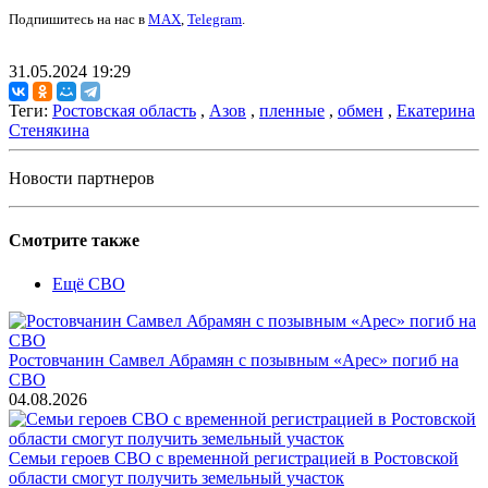
Подпишитесь на нас в
MAX
,
Telegram
.
31.05.2024 19:29
Теги:
Ростовская область
,
Азов
,
пленные
,
обмен
,
Екатерина
Стенякина
Новости партнеров
Смотрите также
Ещё СВО
Ростовчанин Самвел Абрамян с позывным «Арес» погиб на
СВО
04.08.2026
Семьи героев СВО с временной регистрацией в Ростовской
области смогут получить земельный участок