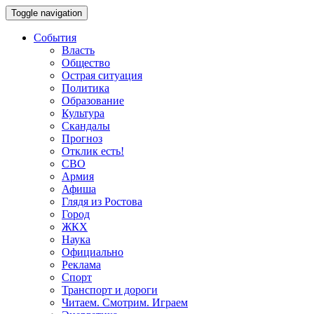
Toggle navigation
События
Власть
Общество
Острая ситуация
Политика
Образование
Культура
Скандалы
Прогноз
Отклик есть!
СВО
Армия
Афиша
Глядя из Ростова
Город
ЖКХ
Наука
Официально
Реклама
Спорт
Транспорт и дороги
Читаем. Смотрим. Играем