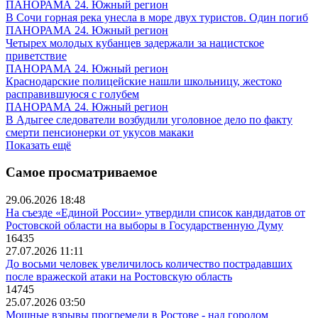
ПАНОРАМА 24. Южный регион
В Сочи горная река унесла в море двух туристов. Один погиб
ПАНОРАМА 24. Южный регион
Четырех молодых кубанцев задержали за нацистское
приветствие
ПАНОРАМА 24. Южный регион
Краснодарские полицейские нашли школьницу, жестоко
расправившуюся с голубем
ПАНОРАМА 24. Южный регион
В Адыгее следователи возбудили уголовное дело по факту
смерти пенсионерки от укусов макаки
Показать ещё
Самое просматриваемое
29.06.2026 18:48
На съезде «Единой России» утвердили список кандидатов от
Ростовской области на выборы в Государственную Думу
16435
27.07.2026 11:11
До восьми человек увеличилось количество пострадавших
после вражеской атаки на Ростовскую область
14745
25.07.2026 03:50
Мощные взрывы прогремели в Ростове - над городом