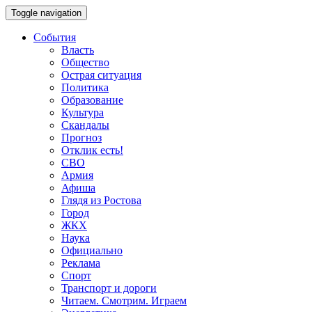
Toggle navigation
События
Власть
Общество
Острая ситуация
Политика
Образование
Культура
Скандалы
Прогноз
Отклик есть!
СВО
Армия
Афиша
Глядя из Ростова
Город
ЖКХ
Наука
Официально
Реклама
Спорт
Транспорт и дороги
Читаем. Смотрим. Играем