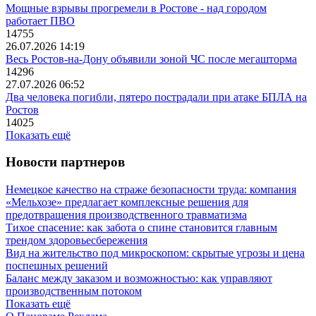
Мощные взрывы прогремели в Ростове - над городом
работает ПВО
14755
26.07.2026 14:19
Весь Ростов-на-Дону объявили зоной ЧС после мегашторма
14296
27.07.2026 06:52
Два человека погибли, пятеро пострадали при атаке БПЛА на
Ростов
14025
Показать ещё
Новости партнеров
Немецкое качество на страже безопасности труда: компания
«Мельхозе» предлагает комплексные решения для
предотвращения производственного травматизма
Тихое спасение: как забота о спине становится главным
трендом здоровьесбережения
Вид на жительство под микроскопом: скрытые угрозы и цена
поспешных решений
Баланс между заказом и возможностью: как управляют
производственным потоком
Показать ещё