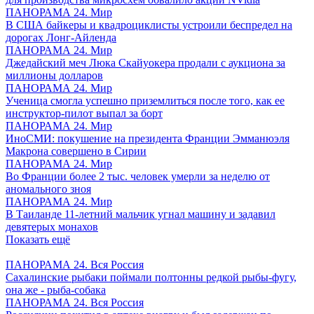
ПАНОРАМА 24. Мир
В США байкеры и квадроциклисты устроили беспредел на
дорогах Лонг-Айленда
ПАНОРАМА 24. Мир
Джедайский меч Люка Скайуокера продали с аукциона за
миллионы долларов
ПАНОРАМА 24. Мир
Ученица смогла успешно приземлиться после того, как ее
инструктор-пилот выпал за борт
ПАНОРАМА 24. Мир
ИноСМИ: покушение на президента Франции Эмманюэля
Макрона совершено в Сирии
ПАНОРАМА 24. Мир
Во Франции более 2 тыс. человек умерли за неделю от
аномального зноя
ПАНОРАМА 24. Мир
В Таиланде 11-летний мальчик угнал машину и задавил
девятерых монахов
Показать ещё
ПАНОРАМА 24. Вся Россия
Сахалинские рыбаки поймали полтонны редкой рыбы-фугу,
она же - рыба-собака
ПАНОРАМА 24. Вся Россия