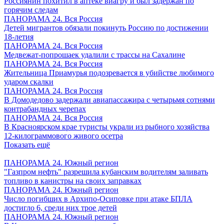
Россиянин похитил в аптеке виагру и был задержан по
горячим следам
ПАНОРАМА 24. Вся Россия
Детей мигрантов обязали покинуть Россию по достижении
18-летия
ПАНОРАМА 24. Вся Россия
Медвежат-попрошаек удалили с трассы на Сахалине
ПАНОРАМА 24. Вся Россия
Жительница Приамурья подозревается в убийстве любимого
ударом скалки
ПАНОРАМА 24. Вся Россия
В Домодедово задержали авиапассажира с четырьмя сотнями
контрабандных черепах
ПАНОРАМА 24. Вся Россия
В Красноярском крае туристы украли из рыбного хозяйства
12-килограммового живого осетра
Показать ещё
ПАНОРАМА 24. Южный регион
"Газпром нефть" разрешила кубанским водителям заливать
топливо в канистры на своих заправках
ПАНОРАМА 24. Южный регион
Число погибших в Архипо-Осиповке при атаке БПЛА
достигло 6, среди них трое детей
ПАНОРАМА 24. Южный регион