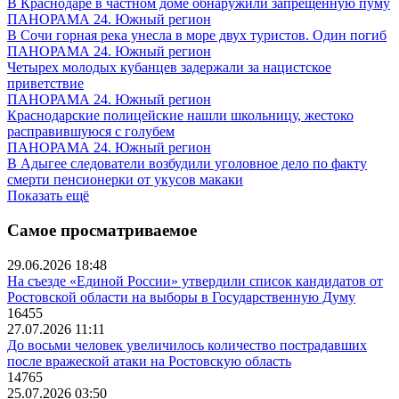
В Краснодаре в частном доме обнаружили запрещенную пуму
ПАНОРАМА 24. Южный регион
В Сочи горная река унесла в море двух туристов. Один погиб
ПАНОРАМА 24. Южный регион
Четырех молодых кубанцев задержали за нацистское
приветствие
ПАНОРАМА 24. Южный регион
Краснодарские полицейские нашли школьницу, жестоко
расправившуюся с голубем
ПАНОРАМА 24. Южный регион
В Адыгее следователи возбудили уголовное дело по факту
смерти пенсионерки от укусов макаки
Показать ещё
Самое просматриваемое
29.06.2026 18:48
На съезде «Единой России» утвердили список кандидатов от
Ростовской области на выборы в Государственную Думу
16455
27.07.2026 11:11
До восьми человек увеличилось количество пострадавших
после вражеской атаки на Ростовскую область
14765
25.07.2026 03:50