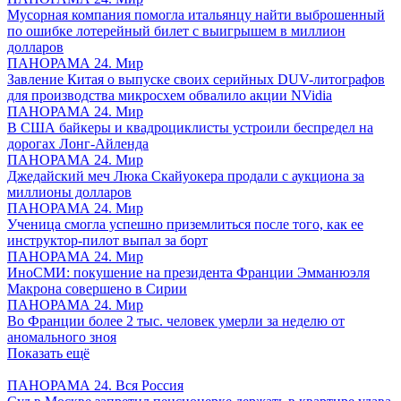
Мусорная компания помогла итальянцу найти выброшенный
по ошибке лотерейный билет с выигрышем в миллион
долларов
ПАНОРАМА 24. Мир
Завление Китая о выпуске своих серийных DUV-литографов
для производства микросхем обвалило акции NVidia
ПАНОРАМА 24. Мир
В США байкеры и квадроциклисты устроили беспредел на
дорогах Лонг-Айленда
ПАНОРАМА 24. Мир
Джедайский меч Люка Скайуокера продали с аукциона за
миллионы долларов
ПАНОРАМА 24. Мир
Ученица смогла успешно приземлиться после того, как ее
инструктор-пилот выпал за борт
ПАНОРАМА 24. Мир
ИноСМИ: покушение на президента Франции Эмманюэля
Макрона совершено в Сирии
ПАНОРАМА 24. Мир
Во Франции более 2 тыс. человек умерли за неделю от
аномального зноя
Показать ещё
ПАНОРАМА 24. Вся Россия