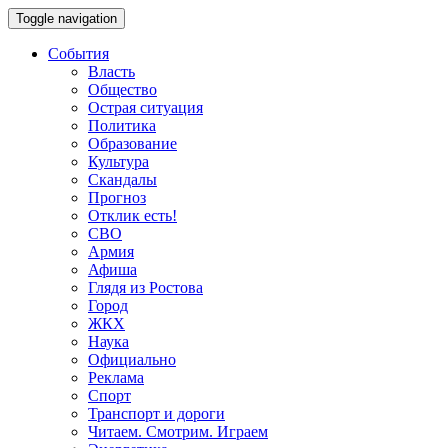
Toggle navigation
События
Власть
Общество
Острая ситуация
Политика
Образование
Культура
Скандалы
Прогноз
Отклик есть!
СВО
Армия
Афиша
Глядя из Ростова
Город
ЖКХ
Наука
Официально
Реклама
Спорт
Транспорт и дороги
Читаем. Смотрим. Играем