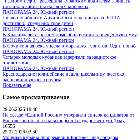
"Газпром нефть" разрешила кубанским водителям заливать
топливо в канистры на своих заправках
ПАНОРАМА 24. Южный регион
Число погибших в Архипо-Осиповке при атаке БПЛА
достигло 6, среди них трое детей
ПАНОРАМА 24. Южный регион
В Краснодаре в частном доме обнаружили запрещенную пуму
ПАНОРАМА 24. Южный регион
В Сочи горная река унесла в море двух туристов. Один погиб
ПАНОРАМА 24. Южный регион
Четырех молодых кубанцев задержали за нацистское
приветствие
ПАНОРАМА 24. Южный регион
Краснодарские полицейские нашли школьницу, жестоко
расправившуюся с голубем
Показать ещё
Самое просматриваемое
29.06.2026 18:48
На съезде «Единой России» утвердили список кандидатов от
Ростовской области на выборы в Государственную Думу
16556
25.07.2026 03:50
Мощные взрывы прогремели в Ростове - над городом