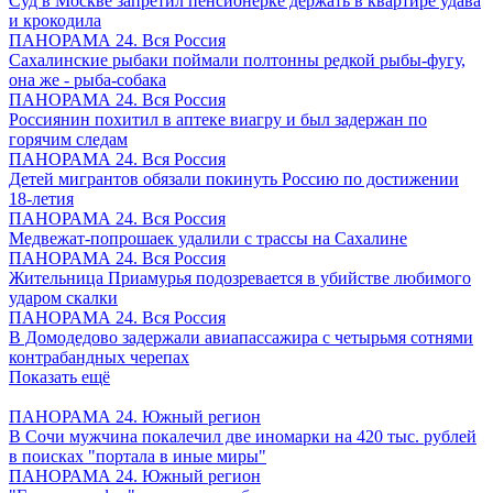
Суд в Москве запретил пенсионерке держать в квартире удава
и крокодила
ПАНОРАМА 24. Вся Россия
Сахалинские рыбаки поймали полтонны редкой рыбы-фугу,
она же - рыба-собака
ПАНОРАМА 24. Вся Россия
Россиянин похитил в аптеке виагру и был задержан по
горячим следам
ПАНОРАМА 24. Вся Россия
Детей мигрантов обязали покинуть Россию по достижении
18-летия
ПАНОРАМА 24. Вся Россия
Медвежат-попрошаек удалили с трассы на Сахалине
ПАНОРАМА 24. Вся Россия
Жительница Приамурья подозревается в убийстве любимого
ударом скалки
ПАНОРАМА 24. Вся Россия
В Домодедово задержали авиапассажира с четырьмя сотнями
контрабандных черепах
Показать ещё
ПАНОРАМА 24. Южный регион
В Сочи мужчина покалечил две иномарки на 420 тыс. рублей
в поисках "портала в иные миры"
ПАНОРАМА 24. Южный регион