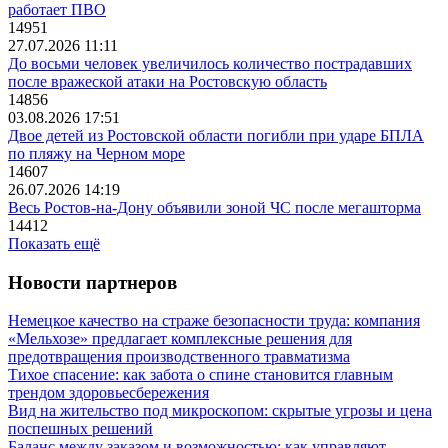
работает ПВО
14951
27.07.2026 11:11
До восьми человек увеличилось количество пострадавших
после вражеской атаки на Ростовскую область
14856
03.08.2026 17:51
Двое детей из Ростовской области погибли при ударе БПЛА
по пляжу на Черном море
14607
26.07.2026 14:19
Весь Ростов-на-Дону объявили зоной ЧС после мегашторма
14412
Показать ещё
Новости партнеров
Немецкое качество на страже безопасности труда: компания
«Мельхозе» предлагает комплексные решения для
предотвращения производственного травматизма
Тихое спасение: как забота о спине становится главным
трендом здоровьесбережения
Вид на жительство под микроскопом: скрытые угрозы и цена
поспешных решений
Баланс между заказом и возможностью: как управляют