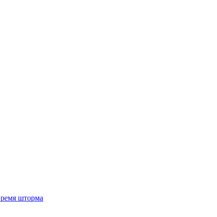
 время шторма