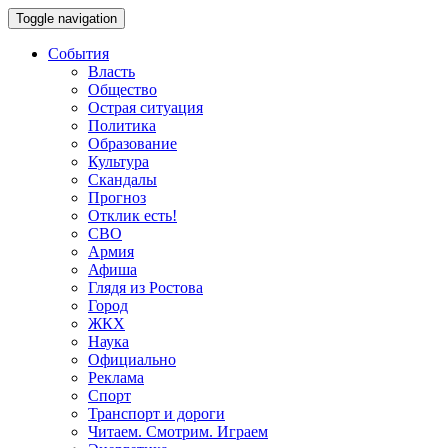
Toggle navigation
События
Власть
Общество
Острая ситуация
Политика
Образование
Культура
Скандалы
Прогноз
Отклик есть!
СВО
Армия
Афиша
Глядя из Ростова
Город
ЖКХ
Наука
Официально
Реклама
Спорт
Транспорт и дороги
Читаем. Смотрим. Играем