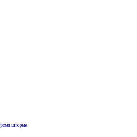
 время шторма