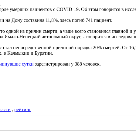
а
по доле умерших пациентов с COVID-19. Об этом говорится в ис
и на Дону составила 11,8%, здесь погиб 741 пациент.
то одной из причин смерти, а чаще всего становился главной и 
ал Ямало-Hенецкий автономный округ, - говорится в исследован
с стал непосредственной причиной порядка 20% смертей. От 16
х, в Калмыкии и Бурятии.
 минувшие сутки
зарегистрирован у 388 человек.
ласти
,
рейтинг