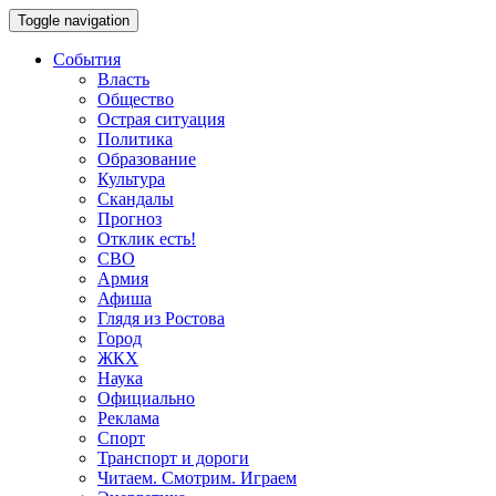
Toggle navigation
События
Власть
Общество
Острая ситуация
Политика
Образование
Культура
Скандалы
Прогноз
Отклик есть!
СВО
Армия
Афиша
Глядя из Ростова
Город
ЖКХ
Наука
Официально
Реклама
Спорт
Транспорт и дороги
Читаем. Смотрим. Играем