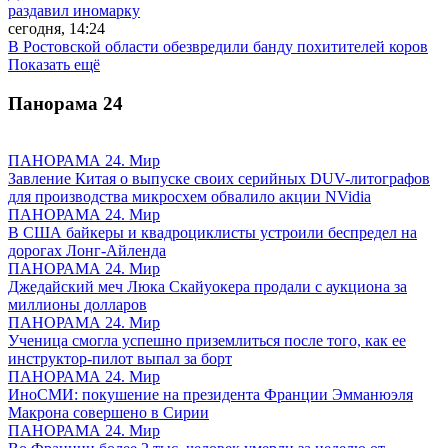
раздавил иномарку
сегодня, 14:24
В Ростовской области обезвредили банду похитителей коров
Показать ещё
Панорама
24
ПАНОРАМА 24. Мир
Завление Китая о выпуске своих серийных DUV-литографов
для производства микросхем обвалило акции NVidia
ПАНОРАМА 24. Мир
В США байкеры и квадроциклисты устроили беспредел на
дорогах Лонг-Айленда
ПАНОРАМА 24. Мир
Джедайский меч Люка Скайуокера продали с аукциона за
миллионы долларов
ПАНОРАМА 24. Мир
Ученица смогла успешно приземлиться после того, как ее
инструктор-пилот выпал за борт
ПАНОРАМА 24. Мир
ИноСМИ: покушение на президента Франции Эмманюэля
Макрона совершено в Сирии
ПАНОРАМА 24. Мир