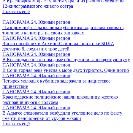
В Красноярском крае туристы украли из рыбного хозяйства
12-килограммового живого осетра
Показать ещё
ПАНОРАМА 24. Южный регион
"Газпром нефть" разрешила кубанским водителям заливать
топливо в канистры на своих заправках
ПАНОРАМА 24. Южный регион
Число погибших в Архипо-Осиповке при атаке БПЛА
достигло 6, среди них трое детей
ПАНОРАМА 24. Южный регион
В Краснодаре в частном доме обнаружили запрещенную пуму
ПАНОРАМА 24. Южный регион
В Сочи горная река унесла в море двух туристов. Один погиб
ПАНОРАМА 24. Южный регион
Четырех молодых кубанцев задержали за нацистское
приветствие
ПАНОРАМА 24. Южный регион
Краснодарские полицейские нашли школьницу, жестоко
расправившуюся с голубем
ПАНОРАМА 24. Южный регион
В Адыгее следователи возбудили уголовное дело по факту
смерти пенсионерки от укусов макаки
Показать ещё