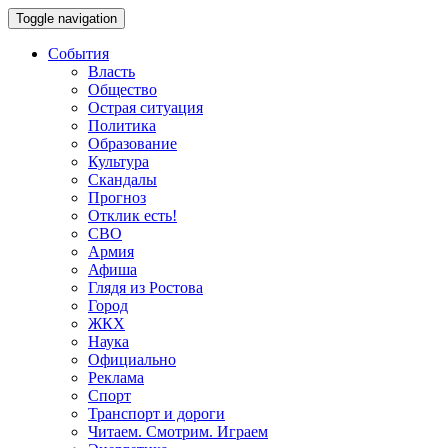
Toggle navigation
События
Власть
Общество
Острая ситуация
Политика
Образование
Культура
Скандалы
Прогноз
Отклик есть!
СВО
Армия
Афиша
Глядя из Ростова
Город
ЖКХ
Наука
Официально
Реклама
Спорт
Транспорт и дороги
Читаем. Смотрим. Играем