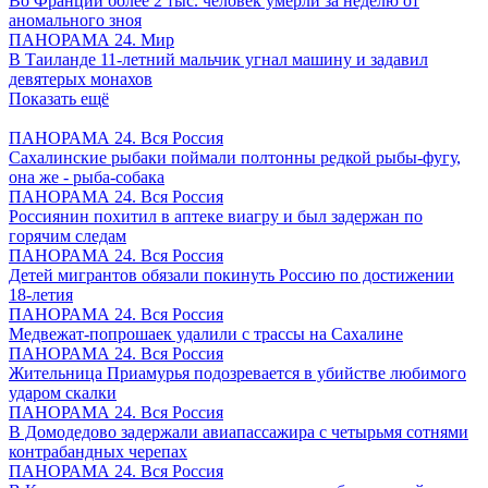
Во Франции более 2 тыс. человек умерли за неделю от
аномального зноя
ПАНОРАМА 24. Мир
В Таиланде 11-летний мальчик угнал машину и задавил
девятерых монахов
Показать ещё
ПАНОРАМА 24. Вся Россия
Сахалинские рыбаки поймали полтонны редкой рыбы-фугу,
она же - рыба-собака
ПАНОРАМА 24. Вся Россия
Россиянин похитил в аптеке виагру и был задержан по
горячим следам
ПАНОРАМА 24. Вся Россия
Детей мигрантов обязали покинуть Россию по достижении
18-летия
ПАНОРАМА 24. Вся Россия
Медвежат-попрошаек удалили с трассы на Сахалине
ПАНОРАМА 24. Вся Россия
Жительница Приамурья подозревается в убийстве любимого
ударом скалки
ПАНОРАМА 24. Вся Россия
В Домодедово задержали авиапассажира с четырьмя сотнями
контрабандных черепах
ПАНОРАМА 24. Вся Россия