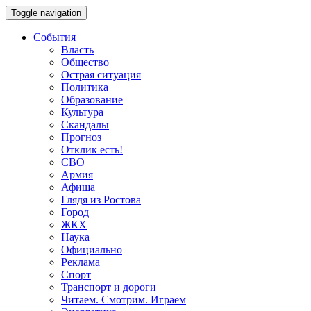
Toggle navigation
События
Власть
Общество
Острая ситуация
Политика
Образование
Культура
Скандалы
Прогноз
Отклик есть!
СВО
Армия
Афиша
Глядя из Ростова
Город
ЖКХ
Наука
Официально
Реклама
Спорт
Транспорт и дороги
Читаем. Смотрим. Играем