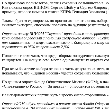
По прогнозам политологов, партия сохранит большинство в Го
Как показал опрос ВЦИОМ, Сергею Шойгу и Сергею Лаврову до
примеру, первого номера в списке КПРФ Геннадия Зюганова (
Таким образом единороссы, по прогнозам политологов, набира
считают эксперты, способны повлиять на будущие результаты д
Опрос по заказу ВЦИОМ "Спутник" проводится на территории 
кандидатам определяли с помощью следующего вопроса: «Сейчас
ним относитесь – к кому положительно, с доверием, а к кому 
вероятностью 95% не превышает 2,8%.
Политологи отмечают, что предвыборная конкуренция накануне
кандидатов. На Дону за семь мест в одномандатных округах со
При всем богатстве выбора основная часть депутатских мест
показывают, что «Единой России» удастся сохранить большинс
По данным опроса Фонда Общественное Мнение (ФОМ), в нача
«Справедливую Россию — За правду» - 5 процентов потенциал
Из непарламентских партий чуть выросло число сторонников 
Опрос «ФОМнибус» проводился в рамках заказа Фонда Общест
респондентов в 104 населенных пунктах, 53 субъектах РФ. Ст