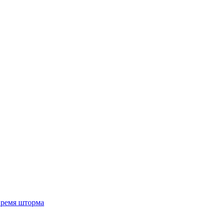
 время шторма