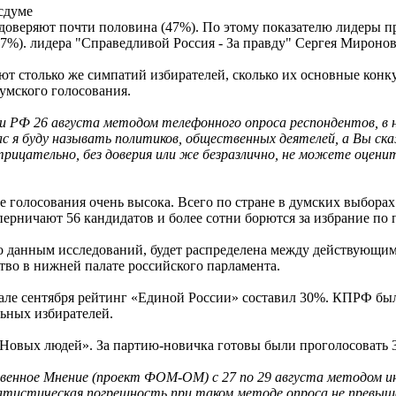
сдуме
веряют почти половина (47%). По этому показателю лидеры пре
17%). лидера "Справедливой Россия - За правду" Сергея Мирон
ют столько же симпатий избирателей, сколько их основные конк
умского голосования.
РФ 26 августа методом телефонного опроса респондентов, в н
 я буду называть политиков, общественных деятелей, а Вы скаж
отрицательно, без доверия или же безразлично, не можете оцени
 голосования очень высока. Всего по стране в думских выборах
перничают 56 кандидатов и более сотни борются за избрание по
, по данным исследований, будет распределена между действую
тво в нижней палате российского парламента.
ле сентября рейтинг «Единой России» составил 30%. КПРФ бы
ьных избирателей.
«Новых людей». За партию-новичка готовы были проголосовать
венное Мнение (проект ФОМ-ОМ) с 27 по 29 августа методом 
атистическая погрешность при таком методе опроса не превыша