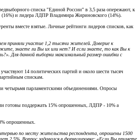
двыборного списка "Единой России" в 3,5 раза опережают, к
ов (16%) и лидера ЛДПР Владимира Жириновского (14%).
уренты вместе взятые. Личные рейтинги лидеров списков, как
ем приняли участие 1,2 тысячи жителей. Доверие к
ите, знаете ли Вы их или нет? И если знаете, то как Вы к
ть?». Для данной выборки максимальный размер ошибки с
 участвуют 14 политических партий и около шести тысяч
 партийным спискам.
щими четырьмя парламентскими объединениями. Опросы
ли готовы поддержать 15% опрошенных, ЛДПР - 10% а
 3% опрошенных.
интервью по месту жительства респондента, опрошены 1500
ет 2,5%. Вопрос задавался в формулировке: «Если Вы примете