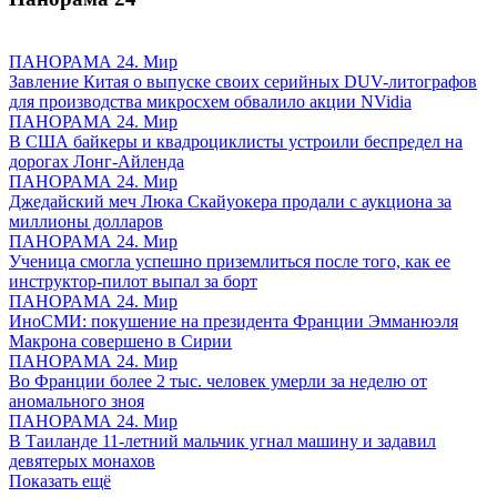
ПАНОРАМА 24. Мир
Завление Китая о выпуске своих серийных DUV-литографов
для производства микросхем обвалило акции NVidia
ПАНОРАМА 24. Мир
В США байкеры и квадроциклисты устроили беспредел на
дорогах Лонг-Айленда
ПАНОРАМА 24. Мир
Джедайский меч Люка Скайуокера продали с аукциона за
миллионы долларов
ПАНОРАМА 24. Мир
Ученица смогла успешно приземлиться после того, как ее
инструктор-пилот выпал за борт
ПАНОРАМА 24. Мир
ИноСМИ: покушение на президента Франции Эмманюэля
Макрона совершено в Сирии
ПАНОРАМА 24. Мир
Во Франции более 2 тыс. человек умерли за неделю от
аномального зноя
ПАНОРАМА 24. Мир
В Таиланде 11-летний мальчик угнал машину и задавил
девятерых монахов
Показать ещё