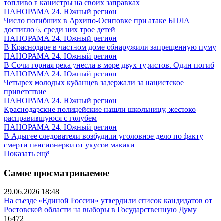
топливо в канистры на своих заправках
ПАНОРАМА 24. Южный регион
Число погибших в Архипо-Осиповке при атаке БПЛА
достигло 6, среди них трое детей
ПАНОРАМА 24. Южный регион
В Краснодаре в частном доме обнаружили запрещенную пуму
ПАНОРАМА 24. Южный регион
В Сочи горная река унесла в море двух туристов. Один погиб
ПАНОРАМА 24. Южный регион
Четырех молодых кубанцев задержали за нацистское
приветствие
ПАНОРАМА 24. Южный регион
Краснодарские полицейские нашли школьницу, жестоко
расправившуюся с голубем
ПАНОРАМА 24. Южный регион
В Адыгее следователи возбудили уголовное дело по факту
смерти пенсионерки от укусов макаки
Показать ещё
Самое просматриваемое
29.06.2026 18:48
На съезде «Единой России» утвердили список кандидатов от
Ростовской области на выборы в Государственную Думу
16472