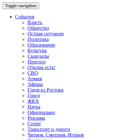
Toggle navigation
События
Власть
Общество
Острая ситуация
Политика
Образование
Культура
Скандалы
Прогноз
Отклик есть!
СВО
Армия
Афиша
Глядя из Ростова
Город
ЖКХ
Наука
Официально
Реклама
Спорт
Транспорт и дороги
Читаем. Смотрим. Играем