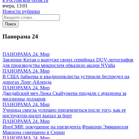
в Ростовской области
вчера, 13:01
Новости рубрики
Панорама
24
ПАНОРАМА 24. Мир
Завление Китая о выпуске своих серийных DUV-литографов
для производства микросхем обвалило акции NVidia
ПАНОРАМА 24. Мир
В США байкеры и квадроциклисты устроили беспредел на
дорогах Лонг-Айленда
ПАНОРАМА 24. Мир
Джедайский меч Люка Скайуокера продали с аукциона за
миллионы долларов
ПАНОРАМА 24. Мир
Ученица смогла успешно приземлиться после того, как ее
инструктор-пилот выпал за борт
ПАНОРАМА 24. Мир
ИноСМИ: покушение на президента Франции Эмманюэля
Макрона совершено в Сирии
ПАНОРАМА 24. Мир