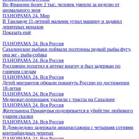
Во Франции более 2 тыс. человек умерли за неделю от
аномального зноя
ПАНОРАМА 24. Мир
В Таиланде 11-летний мальчик угнал машину и задавил
девятерых монахов
Показать ещё
ПАНОРАМА 24. Вся Россия
Сахалинские рыбаки поймали полтонны редкой рыбы-фугу,
она же - рыба-собака
ПАНОРАМА 24. Вся Россия
Россиянин похитил в аптеке виагру и был задержан по
горячим следам
ПАНОРАМА 24. Вся Россия
Детей мигрантов обязали покинуть Россию по достижении
18-летия
ПАНОРАМА 24. Вся Россия
Медвежат-попрошаек удалили с трассы на Сахалине
ПАНОРАМА 24. Вся Россия
Жительница Приамурья подозревается в убийстве любимого
ударом скалки
ПАНОРАМА 24. Вся Россия
В Домодедово задержали авиапассажира с четырьмя сотнями
контрабандных черепах
ПАНОРАМА 24. Вся Россия