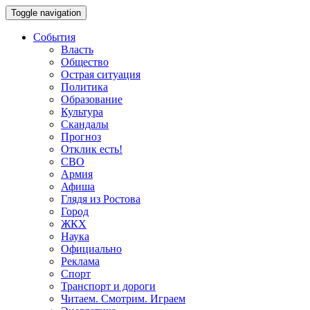
Toggle navigation
События
Власть
Общество
Острая ситуация
Политика
Образование
Культура
Скандалы
Прогноз
Отклик есть!
СВО
Армия
Афиша
Глядя из Ростова
Город
ЖКХ
Наука
Официально
Реклама
Спорт
Транспорт и дороги
Читаем. Смотрим. Играем