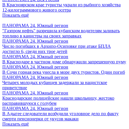
В Красноярском крае туристы украли из рыбного хозяйства
12-килограммового живого осетра
Показать ещё
ПАНОРАМА 24. Южный регион
"Газпром нефть" разрешила кубанским водителям заливать
топливо в канистры на своих заправках
ПАНОРАМА 24. Южный регион
Число погибших в Архипо-Осиповке при атаке БПЛА
достигло 6, среди них трое детей
ПАНОРАМА 24. Южный регион
В Краснодаре в частном доме обнаружили запрещенную пуму
ПАНОРАМА 24. Южный регион
В Сочи горная река унесла в море двух туристов. Один погиб
ПАНОРАМА 24. Южный регион
Четырех молодых кубанцев задержали за нацистское
приветствие
ПАНОРАМА 24. Южный регион
Краснодарские полицейские нашли школьницу, жестоко
расправившуюся с голубем
ПАНОРАМА 24. Южный регион
В Адыгее следователи возбудили уголовное дело по факту
смерти пенсионерки от укусов макаки
Показать ещё